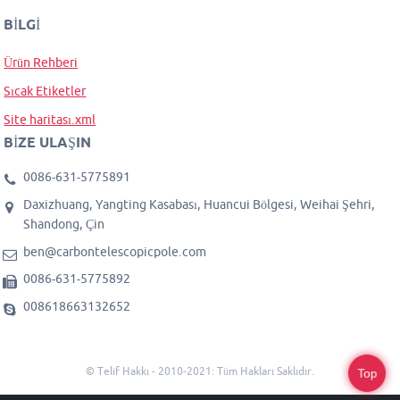
BILGI
Ürün Rehberi
Sıcak Etiketler
Site haritası.xml
BIZE ULAŞIN
0086-631-5775891
Daxizhuang, Yangting Kasabası, Huancui Bölgesi, Weihai Şehri,
Shandong, Çin
ben@carbontelescopicpole.com
0086-631-5775892
008618663132652
© Telif Hakkı - 2010-2021: Tüm Hakları Saklıdır.
Top