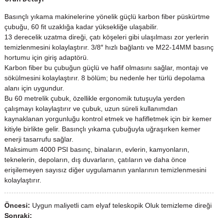
Basınçlı yıkama makinelerine yönelik güçlü karbon fiber püskürtme
çubuğu, 60 fit uzaklığa kadar yüksekliğe ulaşabilir.
13 derecelik uzatma direği, çatı köşeleri gibi ulaşılması zor yerlerin
temizlenmesini kolaylaştırır. 3/8″ hızlı bağlantı ve M22-14MM basınç
hortumu için giriş adaptörü.
Karbon fiber bu çubuğun güçlü ve hafif olmasını sağlar, montajı ve
sökülmesini kolaylaştırır. 8 bölüm; bu nedenle her türlü depolama
alanı için uygundur.
Bu 60 metrelik çubuk, özellikle ergonomik tutuşuyla yerden
çalışmayı kolaylaştırır ve çubuk, uzun süreli kullanımdan
kaynaklanan yorgunluğu kontrol etmek ve hafifletmek için bir kemer
kitiyle birlikte gelir. Basınçlı yıkama çubuğuyla uğraşırken kemer
enerji tasarrufu sağlar.
Maksimum 4000 PSI basınç, binaların, evlerin, kamyonların,
teknelerin, depoların, dış duvarların, çatıların ve daha önce
erişilemeyen sayısız diğer uygulamanın yanlarının temizlenmesini
kolaylaştırır.
Öncesi:
Uygun maliyetli cam elyaf teleskopik Oluk temizleme direği
Sonraki: