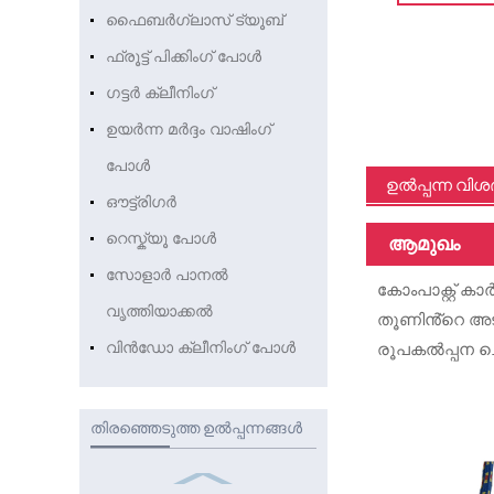
ഫൈബർഗ്ലാസ് ട്യൂബ്
ഫ്രൂട്ട് പിക്കിംഗ് പോൾ
ഗട്ടർ ക്ലീനിംഗ്
ഉയർന്ന മർദ്ദം വാഷിംഗ്
പോൾ
ഉൽപ്പന്ന വി
ഔട്ട്രിഗർ
റെസ്ക്യൂ പോൾ
ആമുഖം
സോളാർ പാനൽ
കോംപാക്റ്റ്
വൃത്തിയാക്കൽ
തൂണിൻ്റെ അടിഭ
വിൻഡോ ക്ലീനിംഗ് പോൾ
രൂപകൽപ്പന ചെയ
തിരഞ്ഞെടുത്ത ഉൽപ്പന്നങ്ങൾ