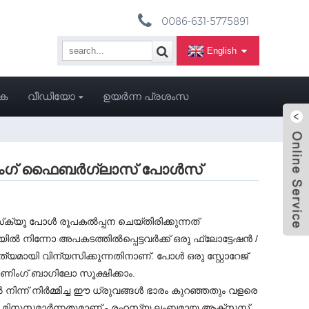
0086-631-5775891
English
ുക
വീഡിയോ
ഉയർന്ന പ്രശംസ
ോപ്പിംഗ് ഫൈബർഗ്ലാസ് പോൾസ്
ൂ പോൾ രൂപകൽപ്പന ചെയ്‌തിരിക്കുന്നത്
ിൽ നിന്നോ അപകടത്തിൽപ്പെട്ടവർക്ക് ഒരു ഫ്ലോട്ടേഷൻ /
യമായി വിന്യസിക്കുന്നതിനാണ്. പോൾ ഒരു സ്റ്റോറേജ്
പണിംഗ് ബാഗിലോ സൂക്ഷിക്കാം.
ന് നിർമ്മിച്ച ഈ ധ്രുവങ്ങൾ ഭാരം കുറഞ്ഞതും വളരെ
വും മിനുസമാർന്നതുമാണ് - രഹസ്യ ലംബമായ ആക്‌സസ്