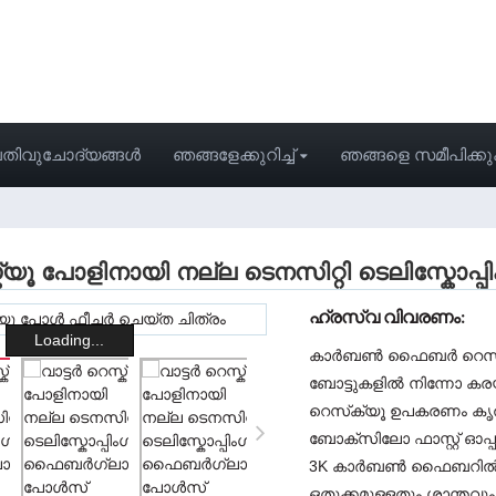
തിവുചോദ്യങ്ങൾ
ഞങ്ങളേക്കുറിച്ച്
ഞങ്ങളെ സമീപിക്ക
സ്ക്യൂ പോളിനായി നല്ല ടെനസിറ്റി ടെലിസ്ക
ഹ്രസ്വ വിവരണം:
Loading...
കാർബൺ ഫൈബർ റെസ്‌ക്യ
ബോട്ടുകളിൽ നിന്നോ കരയ
റെസ്‌ക്യൂ ഉപകരണം കൃത്
ബോക്സിലോ ഫാസ്റ്റ് ഓപ്
3K കാർബൺ ഫൈബറിൽ നിന്
ഒതുക്കമുള്ളതും ശാന്ത