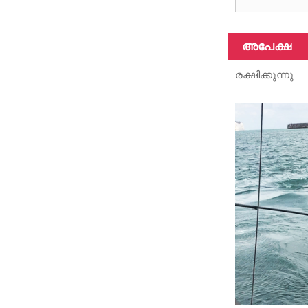
വ്യത്യസ്ത
അപേക്ഷ
ഉപരിതല
കാർബൺ
രക്ഷിക്കുന്നു
ഫൈബർ
ട്യൂബുകൾ,
3K, 6K, 12K,
a...
വ്യത്യസ്ത
നീളവും
നീളവുമുള്ള
കാർബൺ
ഫൈബർ
ട്യൂബ്
കഴിയും...
100%
കാർബൺ
ഫൈബർ
ടെലിസ്കോപ്പിക്