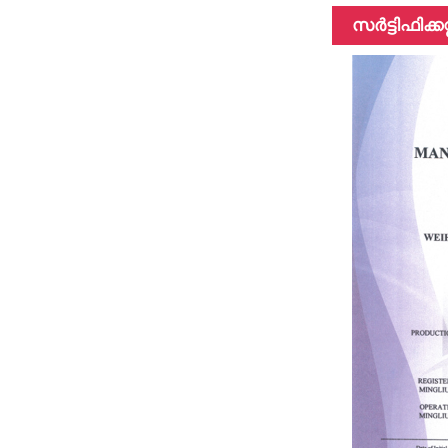
പോൾ
സർട്ടിഫിക്കറ്റ
മൾട്ടിഫങ്ഷൻ
പോൾ
45 അടി
ഹൈബ്രിഡ്
മെറ്റീരിയലുകൾ
ടെലിസ്കോപ്പിക്
പോൾ
3k 12k
ഉപരിതല
കാർബൺ
ഫൈബർ
ടെലിസ്കോപ്പിക്
പോൾ