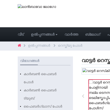
വീട്
ഉൽപ്പന്നങ്ങൾ
വാർത്ത
ബ്ലോഗ്
പ
ഉൽപ്പന്നങ്ങൾ
റെസ്ക്യൂ പോൾ
വാട്ടർ റെ
വിഭാഗങ്ങൾ
കാർബൺ ഫൈബർ
പോൾ
കാർബൺ ഫൈബർ
ട്യൂബ്
ഫൈബർഗ്ലാസ് പോൾ