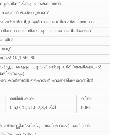
ബുകൾക്ക് മികച്ച പകരക്കാരൻ
കാൾ 5 മടങ്ങ് ശക്തവുമാണ്
ോഫിഷ്യൻസി, ഉയർന്ന താപനില പ്രതിരോധം
ാപ വികാസത്തിൻ്റെ കുറഞ്ഞ കോഫിഷ്യൻസി
്ലെയിൻ
മാറ്റ്
്കിൽ 1K,1.5K, 6K
്വർണ്ണം, വെള്ളി, ചുവപ്പ്, ബ്യൂ, ഗ്രീ (അല്ലെങ്കിൽ
്കിനൊപ്പം)
ടോറേ കാർബൺ ഫൈബർ ഫാബ്രിക്+റെസിൻ
മതിൽ കനം
നീളം
0.5,0.75,1/1.5,2,3,4 മിമി
50
Ft
പ്ലാസ്റ്റിക് ഫിലിം, ബബിൾ റാപ്, കാർട്ടൺ
 (വീതി*ഉയരം*നീളം)