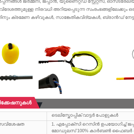
പന്നങ്ങൾ ജർമ്മനി, ജപ്പാൻ, യുണൈറ്റഡ് സ്റ്റേറ്റ്സ്, ഓസ്‌ട്ര
വിദേശത്തുമുള്ള നിരവധി അറിയപ്പെടുന്ന സംരംഭങ്ങളിലേക്ക
നതിനും ക്രമേണ കഴിവുകൾ, സാങ്കേതികവിദ്യകൾ, ബ്രാൻഡ് നേട്ടങ
ക്കേഷനുകൾ
ടെലിസ്കോപ്പിക് വാട്ടർ പോളുകൾ
ൽ സവിശേഷത
1. എപ്പോക്സി റെസിൻ ഉപയോഗിച്ച് ജപ്
മോഡുലസ് 100% കാർബൺ ഫൈബർ കൊണ്ട