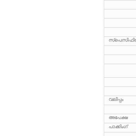
ISO9001 Frp
സ്ക്വയർ 15
അടി 20mm
ഗ്ലാസ്
ഫൈബർ
ട്യൂബ്
സ്പെസിഫി
18FT
ടെലിസ്കോപ്പിക്
ഫൈബർഗ്ലാസ്
സംയുക്ത
ട്യൂബുകൾ
12മീറ്റർ ഹെവി
വലിപ്പം
ഡ്യൂട്ടി
ഫൈബർഗ്ലാസ്
ടെലിസ്കോപ്പിക്
അപേക്ഷ
പോൾ
പാക്കിംഗ്