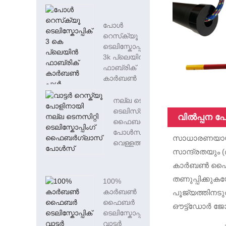
പോൾ
റെസ്‌ക്യൂ
ടെലിസ്കോപ്പിക്
3k പ്ലെയിൻ
ഫാബ്രിക്
കാർബൺ
പൂൾ ടി...
നല്ല ടെനാസിറ്റി
ടെലിസ്‌കോപ്പിംഗ്
വിൽപ്പന 
ഫൈബർഗ്ലാസ്
പോൾസ്
സാധാരണയായി
വെള്ളത്തിനായി...
സാന്ദ്രതയും 
കാർബൺ ഫൈബർ 
തണുപ്പിക്കു
100%
കാർബൺ
പൂജ്യത്തിനട
ഫൈബർ
ഔട്ട്‌ഡോർ ജോ
ടെലിസ്കോപ്പിക്
വാട്ടർ