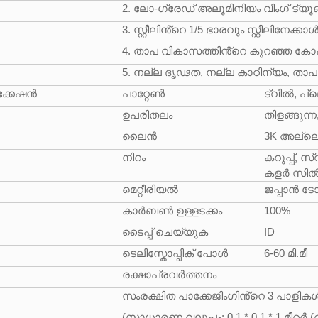
2. ലോ-ഗ്രേഡ് അലൂമിനിയം വിംഗ് ട്യൂ
3. സ്റ്റീലിൻ്റെ 1/5 ഭാരവും സ്റ്റീലിനേക്
4. താപ വികാസത്തിൻ്റെ കുറഞ്ഞ ക
5. നല്ല ദൃഢത, നല്ല കാഠിന്യം, ത
ക്കേഷൻ
പാറ്റേൺ
ട്വിൽ, പ
ഉപരിതലം
തിളങ്ങുന്ന, 
ലൈൻ
3K അല്ലെങ
നിറം
കറുപ്പ്, സ
കളർ സിൽക
മെറ്റീരിയൽ
ജപ്പാൻ 
കാർബൺ ഉള്ളടക്കം
100%
ടൈപ്പ് ചെയ്യുക
ID
ടെലിസ്കോപ്പിക് പോൾ
6-60 മി.മീ
രക്ഷാപ്രവർത്തനം
സംരക്ഷിത പാക്കേജിംഗിൻ്റെ 3 പാളികൾ: 
(സാധാരണ വലുപ്പം: 0.1 * 0.1 * 1 മീറ്റർ