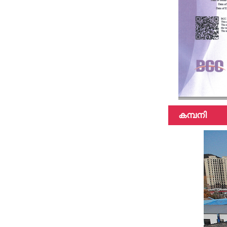
കമ്പനി