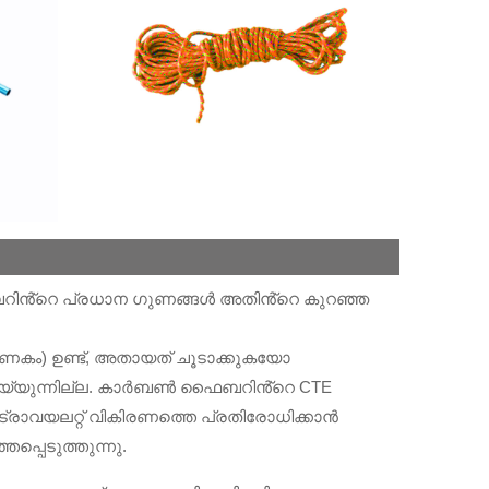
ൻ്റെ പ്രധാന ഗുണങ്ങൾ അതിൻ്റെ കുറഞ്ഞ
കം) ഉണ്ട്, അതായത് ചൂടാക്കുകയോ
െയ്യുന്നില്ല. കാർബൺ ഫൈബറിൻ്റെ CTE
രാവയലറ്റ് വികിരണത്തെ പ്രതിരോധിക്കാൻ
്പെടുത്തുന്നു.