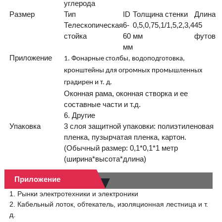
углерода
Размер
Тип
ID
Толщина стенки
Длина
Телескопическая
6-
0,5,0,75,1/1,5,2,3,4
45
стойка
60
мм
футов
мм
Приложение
1. Фонарные столбы, водоподготовка,
кронштейны для огромных промышленных
градирен и т. д.
Оконная рама, оконная створка и ее
составные части и т.д.
6. Другие
Упаковка
3 слоя защитной упаковки: полиэтиленовая
пленка, пузырчатая пленка, картон.
(Обычный размер: 0,1*0,1*1 метр
(ширина*высота*длина)
Приложение
1. Рынки электротехники и электроники
2. Кабельный лоток, обтекатель, изоляционная лестница и т.
д.