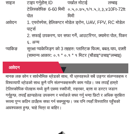
साइज
टाइप गर्नुहोस्
ID
पर्खाल मोटाई
लम्बाइ
टेलिस्कोपिक
6-60 मिमी
०.५,०.७५,१/१.५,२,३,४
10Ft-72ft
पोल
मिमी
आवेदन
1. एयरोस्पेस, हेलिकप्टर मोडेल ड्रोन, UAV, FPV, RC मोडेल
पार्ट्स
2. सफाई उपकरण, घर सफा गर्ने, आउटरिगर, क्यामेरा पोल, पिकर
६. अन्य
प्याकिङ
सुरक्षा प्याकेजिङ्ग को 3 तहहरु: प्लास्टिक फिल्म, बबल र्‍याप, दफ़्ती
(सामान्य आकार: ०.१ * ०.१ * १ मिटर (चौडाइ*उचाइ*लम्बाइ)
आवेदन
मानक लक कोन र सार्वभौमिक थ्रेडको साथ, यी ध्रुवहरूले सबै उङ्गर संलग्नकहरू र
विश्वव्यापी थ्रेडको साथ कुनै पनि संलग्नकहरूसँग काम गर्दछ। जब तपाइँ हाम्रो
टेलिस्कोपिक पोलहरू मध्ये कुनै एकमा स्क्वीजी, स्क्रबर, ब्रश वा डस्टर जडान
गर्नुहुन्छ, तपाइँ ह्यान्डहेल्ड उपकरण र भर्याङले सफा गर्नु भन्दा छिटो र अधिक सुरक्षित
रूपमा पुग्न कठिन ठाउँहरू सफा गर्न सक्नुहुन्छ। जब पनि त्यहाँ विस्तारित पहुँचको
आवश्यकता हुन्छ, चाहे भित्र वा बाहिर।