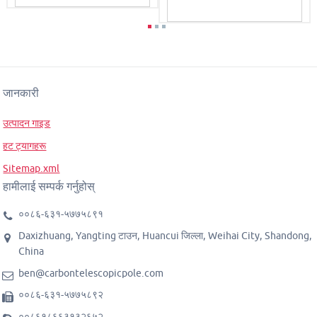
जानकारी
उत्पादन गाइड
हट ट्यागहरू
Sitemap.xml
हामीलाई सम्पर्क गर्नुहोस्
००८६-६३१-५७७५८९१
Daxizhuang, Yangting टाउन, Huancui जिल्ला, Weihai City, Shandong,
China
ben@carbontelescopicpole.com
००८६-६३१-५७७५८९२
००८६१८६६३१३२६५२