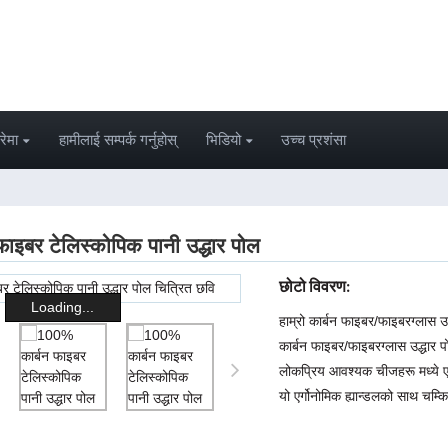
रेमा
हामीलाई सम्पर्क गर्नुहोस्
भिडियो
उच्च प्रशंसा
ाइबर टेलिस्कोपिक पानी उद्धार पोल
छोटो विवरण:
Loading...
हाम्रो कार्बन फाइबर/फाइबरग्लास उ
कार्बन फाइबर/फाइबरग्लास उद्धार प
लोकप्रिय आवश्यक चीजहरू मध्ये 
यो एर्गोनोमिक ह्यान्डलको साथ चम