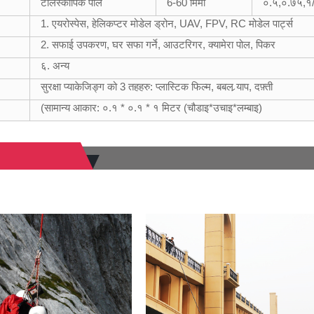
टेलिस्कोपिक पोल
6-60 मिमी
०.५,०.७५,१/
1. एयरोस्पेस, हेलिकप्टर मोडेल ड्रोन, UAV, FPV, RC मोडेल पार्ट्स
2. सफाई उपकरण, घर सफा गर्ने, आउटरिगर, क्यामेरा पोल, पिकर
६. अन्य
सुरक्षा प्याकेजिङ्ग को 3 तहहरु: प्लास्टिक फिल्म, बबल र्‍याप, दफ़्ती
(सामान्य आकार: ०.१ * ०.१ * १ मिटर (चौडाइ*उचाइ*लम्बाइ)