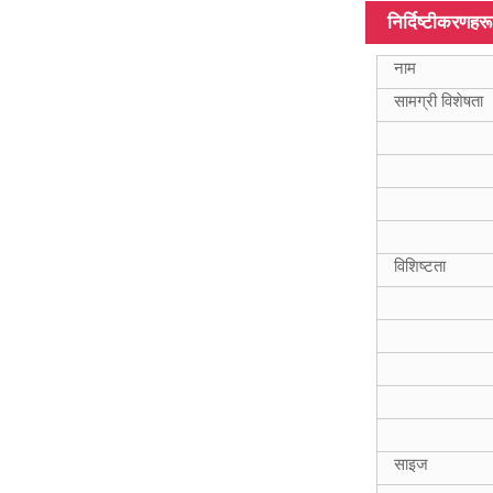
ISO9001 Frp
निर्दिष्टीकरणहरू
स्क्वायर 15ft
20mm ग्लास फाइबर
नाम
ट्यूब
सामग्री विशेषता
18FT टेलिस्कोपिक
फाइबरग्लास कम्पोजिट
ट्यूबहरू
विशिष्टता
12m हेवी ड्यूटी
फाइबरग्लास
टेलिस्कोपिक पोल
साइज