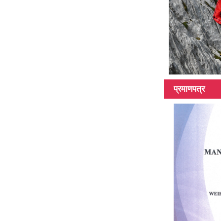
100% कार्बन फाइबर
टेलिस्कोपिक पोल
मल्टिफंक्शन पोल
प्रमाणपत्र
45Ft हाइब्रिड
सामग्री टेलिस्कोपिक
पोल
3k 12k सतह कार्बन