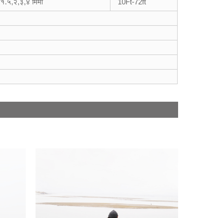
१.५,२,३,४ मिमी
10Ft-72ft