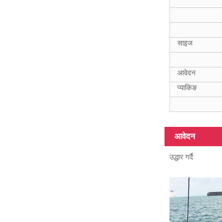
ISO9001 Frp
स्क्वायर 15ft
20mm ग्लास फाइबर
ट्यूब
साइज
आवेदन
18FT टेलिस्कोपिक
प्याकिङ
फाइबरग्लास कम्पोजिट
ट्यूबहरू
आवेदन
उद्धार गर्दै
12m हेवी ड्यूटी
फाइबरग्लास
टेलिस्कोपिक पोल