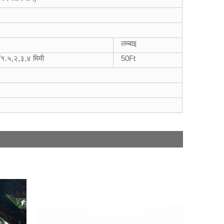
लम्बाइ
१.५,२,३,४ मिमी
50
Ft