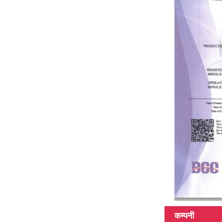
100% कार्बन फाइबर
टेलिस्कोपिक पोल
मल्टिफंक्शन पोल
45Ft हाइब्रिड
सामग्री टेलिस्कोपिक
पोल
3k 12k सतह कार्बन
कम्पनी