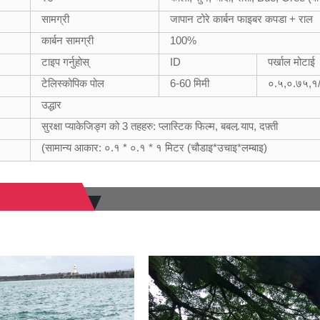
सामग्री
जापान टोरे कार्बन फाइबर कपडा + राल
कार्बन सामग्री
100%
टाइप गर्नुहोस्
ID
पर्खाल मोटाई
टेलिस्कोपिक पोल
6-60 मिमी
०.५,०.७५,१/
उद्धार
सुरक्षा प्याकेजिङ्ग को 3 तहहरु: प्लास्टिक फिल्म, बबल र्‍याप, दफ़्ती
(सामान्य आकार: ०.१ * ०.१ * १ मिटर (चौडाइ*उचाइ*लम्बाइ)