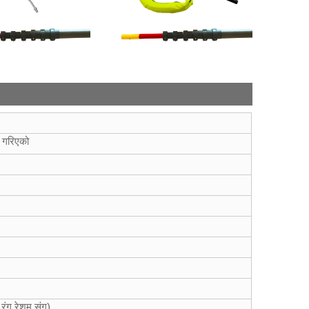
त गरिएको
 रंग रेशम संग)