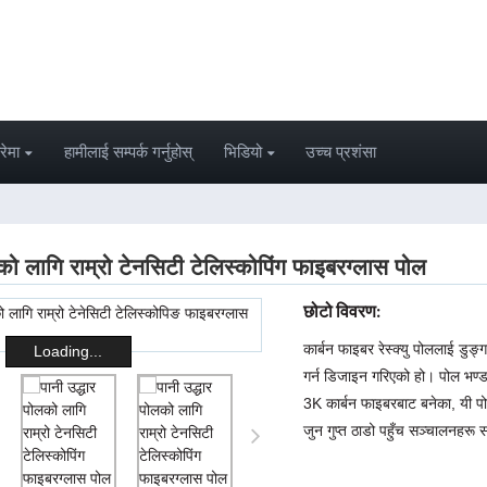
रेमा
हामीलाई सम्पर्क गर्नुहोस्
भिडियो
उच्च प्रशंसा
लको लागि राम्रो टेनसिटी टेलिस्कोपिंग फाइबरग्लास पोल
छोटो विवरण:
कार्बन फाइबर रेस्क्यु पोललाई डुङ्
Loading...
गर्न डिजाइन गरिएको हो। पोल भण्ड
3K कार्बन फाइबरबाट बनेका, यी पोलह
जुन गुप्त ठाडो पहुँच सञ्चालनहरू 