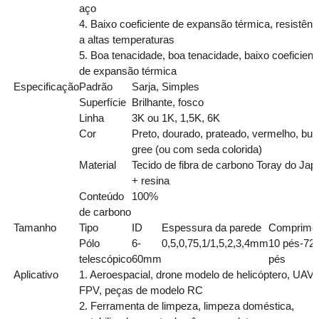
aço
4. Baixo coeficiente de expansão térmica, resistênc
a altas temperaturas
5. Boa tenacidade, boa tenacidade, baixo coeficient
de expansão térmica
Especificação
Padrão
Sarja, Simples
Superfície
Brilhante, fosco
Linha
3K ou 1K, 1,5K, 6K
Cor
Preto, dourado, prateado, vermelho, bue
gree (ou com seda colorida)
Material
Tecido de fibra de carbono Toray do Jap
+ resina
Conteúdo
100%
de carbono
Tamanho
Tipo
ID
Espessura da parede
Comprime
Pólo
6-
0,5,0,75,1/1,5,2,3,4mm
10 pés-72
telescópico
60mm
pés
Aplicativo
1. Aeroespacial, drone modelo de helicóptero, UAV,
FPV, peças de modelo RC
2. Ferramenta de limpeza, limpeza doméstica,