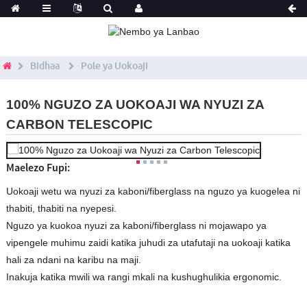
Bidhaa
Pole ya Uokoaji
100% NGUZO ZA UOKOAJI WA NYUZI ZA
CARBON TELESCOPIC
Maelezo Fupi:
Uokoaji wetu wa nyuzi za kaboni/fiberglass na nguzo ya kuogelea ni
thabiti, thabiti na nyepesi.
Nguzo ya kuokoa nyuzi za kaboni/fiberglass ni mojawapo ya
vipengele muhimu zaidi katika juhudi za utafutaji na uokoaji katika
hali za ndani na karibu na maji.
Inakuja katika mwili wa rangi mkali na kushughulikia ergonomic.