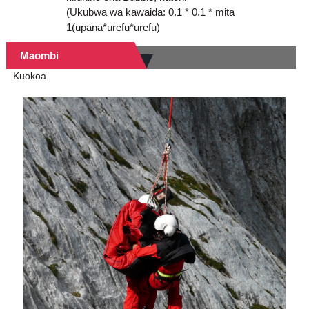
(Ukubwa wa kawaida: 0.1 * 0.1 * mita
1(upana*urefu*urefu)
Maombi
Kuokoa