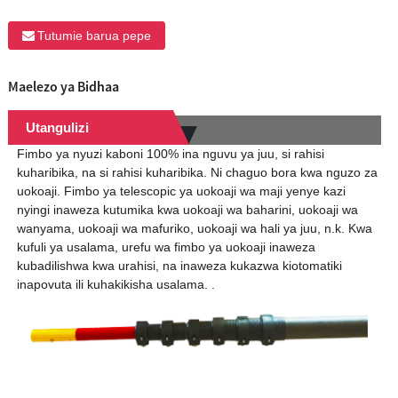
Tutumie barua pepe
Maelezo ya Bidhaa
Utangulizi
Fimbo ya nyuzi kaboni 100% ina nguvu ya juu, si rahisi
kuharibika, na si rahisi kuharibika. Ni chaguo bora kwa nguzo za
uokoaji. Fimbo ya telescopic ya uokoaji wa maji yenye kazi
nyingi inaweza kutumika kwa uokoaji wa baharini, uokoaji wa
wanyama, uokoaji wa mafuriko, uokoaji wa hali ya juu, n.k. Kwa
kufuli ya usalama, urefu wa fimbo ya uokoaji inaweza
kubadilishwa kwa urahisi, na inaweza kukazwa kiotomatiki
inapovuta ili kuhakikisha usalama. .