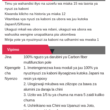
Timu ya wahandisi iliyo na uzoefu wa miaka 15 wa tasnia ya
nyuzi za kaboni
Kiwanda kilicho na historia ya miaka 12
Vitambaa vya nyuzi za kaboni za ubora wa juu kutoka
Japan/US/Korea
Ukaguzi mkali wa ubora wa ndani, ukaguzi wa ubora wa
wahusika wengine unapatikana pia ukiombwa
Mirija yote ya nyuzinyuzi za kaboni na udhamini wa mwaka 1
Vipimo
Jina
100% nguzo ya darubini ya Carbon fiber
multifunction pole
Kipengele
1. Imetengenezwa kwa moduli ya juu 100% ya
cha
nyuzinyuzi za kaboni iliyoagizwa kutoka Japani na
Nyenzo
resin ya epoxy
2. Uingizwaji mkubwa wa zilizopo za bawa za
alumini za daraja la chini
3. Uzito wa 1/5 tu ya chuma na mara 5 zaidi kuliko
chuma
4. Ushirikiano wa Chini wa Upanuzi wa Joto,