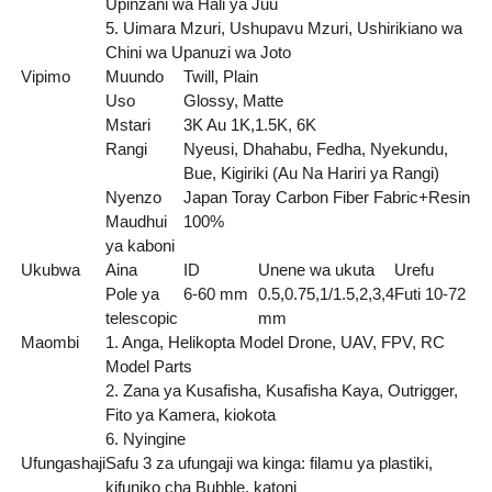
Upinzani wa Hali ya Juu
5. Uimara Mzuri, Ushupavu Mzuri, Ushirikiano wa
Chini wa Upanuzi wa Joto
Vipimo
Muundo
Twill, Plain
Uso
Glossy, Matte
Mstari
3K Au 1K,1.5K, 6K
Rangi
Nyeusi, Dhahabu, Fedha, Nyekundu,
Bue, Kigiriki (Au Na Hariri ya Rangi)
Nyenzo
Japan Toray Carbon Fiber Fabric+Resin
Maudhui
100%
ya kaboni
Ukubwa
Aina
ID
Unene wa ukuta
Urefu
Pole ya
6-60 mm
0.5,0.75,1/1.5,2,3,4
Futi 10-72
telescopic
mm
Maombi
1. Anga, Helikopta Model Drone, UAV, FPV, RC
Model Parts
2. Zana ya Kusafisha, Kusafisha Kaya, Outrigger,
Fito ya Kamera, kiokota
6. Nyingine
Ufungashaji
Safu 3 za ufungaji wa kinga: filamu ya plastiki,
kifuniko cha Bubble, katoni