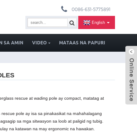
0086-631-5775891
English
 SA AMIN
VIDEO
MATAAS NA PAPURI
OLES
berglass rescue at wading pole ay compact, matatag at
ss rescue pole ay isa sa pinakasikat na mahahalagang
gsagip sa mga sitwasyon sa loob at paligid ng tubig.
kulay na katawan na may ergonomic na hawakan.