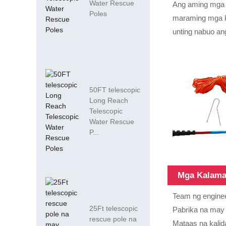
Water Rescue
Ang aming mga p
Poles
maraming mga ki
unting nabuo ang
50FT telescopic
Long Reach
Telescopic
Water Rescue
P...
Mga Kalam
Team ng enginee
25Ft telescopic
Pabrika na may
rescue pole na
Mataas na kalid