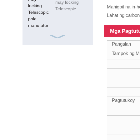
may locking
Mahigpit na in-h
Telescopic ...
Lahat ng carbon
Mga Pagtut
Pangalan
Tampok ng Ma
ISO9001 Frp
Square 15ft
20mm Glass
Fiber Tube
Pagtutukoy
18FT
teleskopiko
fiberglass
composite
tubes