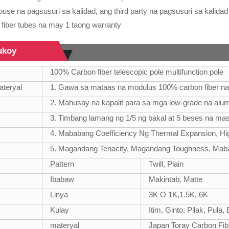
ouse na pagsusuri sa kalidad, ang third party na pagsusuri sa kalida
 fiber tubes na may 1 taong warranty
ukoy
100% Carbon fiber telescopic pole multifunction pole
teryal
1. Gawa sa mataas na modulus 100% carbon fiber na
2. Mahusay na kapalit para sa mga low-grade na alu
3. Timbang lamang ng 1/5 ng bakal at 5 beses na ma
4. Mababang Coefficiency Ng Thermal Expansion, Hi
5. Magandang Tenacity, Magandang Toughness, Maba
Pattern
Twill, Plain
Ibabaw
Makintab, Matte
Linya
3K O 1K,1.5K, 6K
Kulay
Itim, Ginto, Pilak, Pula
materyal
Japan Toray Carbon Fib