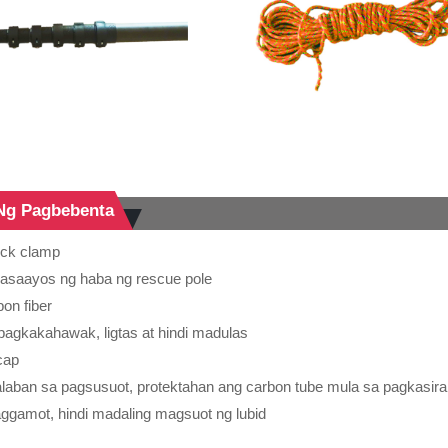
Ng Pagbebenta
ock clamp
sasaayos ng haba ng rescue pole
on fiber
agkakahawak, ligtas at hindi madulas
cap
laban sa pagsusuot, protektahan ang carbon tube mula sa pagkasira
paggamot, hindi madaling magsuot ng lubid