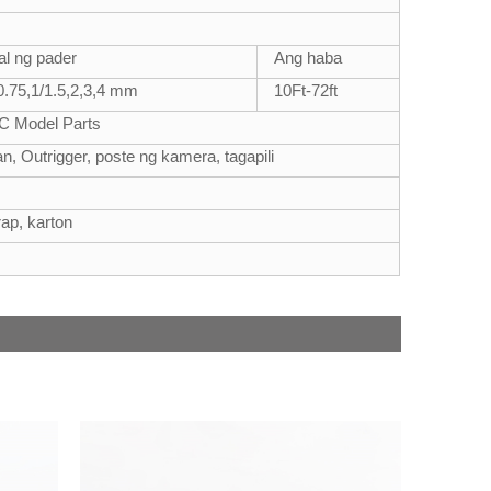
al ng pader
Ang haba
0.75,1/1.5,2,3,4 mm
10Ft-72ft
RC Model Parts
n, Outrigger, poste ng kamera, tagapili
rap, karton