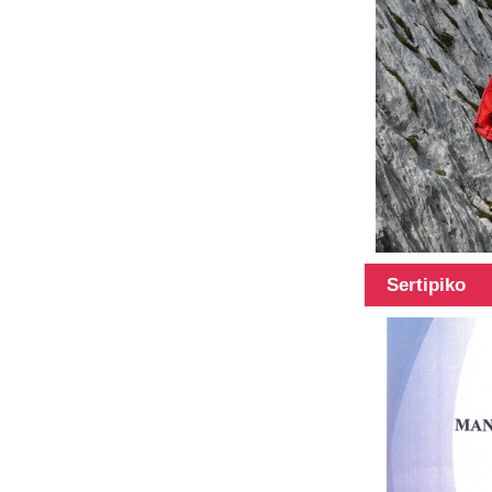
carbon fiber
tubes, 3K, 6K,
12K, isang...
Carbon fiber
tube na may
iba't ibang haba,
ang haba ay
maaaring...
Sertipiko
100% Carbon
fiber
telescopic
pole
multifunction
pole