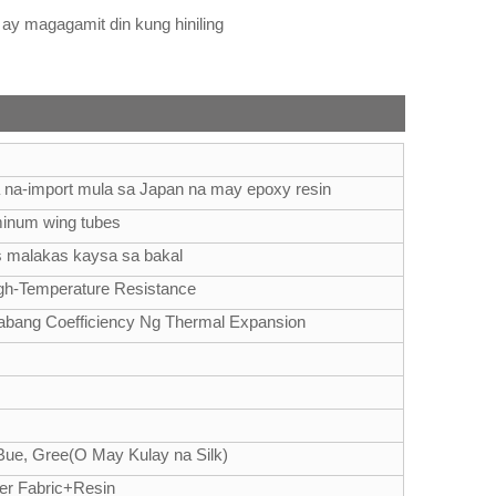
d ay magagamit din kung hiniling
 na-import mula sa Japan na may epoxy resin
minum wing tubes
s malakas kaysa sa bakal
gh-Temperature Resistance
bang Coefficiency Ng Thermal Expansion
, Bue, Gree(O May Kulay na Silk)
er Fabric+Resin