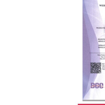
45Ft Hybrid
materials
teleskopiko na
poste
3k 12k surface
carbon fiber
teleskopiko na
poste