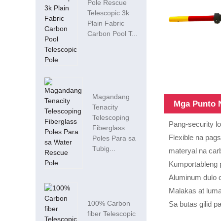
Pole Rescue
Telescopic 3k
Plain Fabric
Carbon Pool T...
Magandang
Mga Punto 
Tenacity
Telescoping
Pang-security l
Fiberglass
Flexible na pag
Poles Para sa
Tubig...
materyal na carb
Kumportableng p
Aluminum dulo 
Malakas at luma
100% Carbon
Sa butas gilid 
fiber Telescopic