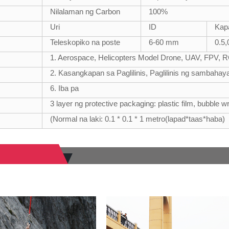
Nilalaman ng Carbon
100%
Uri
ID
Kap
Teleskopiko na poste
6-60 mm
0.5,
1. Aerospace, Helicopters Model Drone, UAV, FPV, 
2. Kasangkapan sa Paglilinis, Paglilinis ng sambahaya
6. Iba pa
3 layer ng protective packaging: plastic film, bubble w
(Normal na laki: 0.1 * 0.1 * 1 metro(lapad*taas*haba)