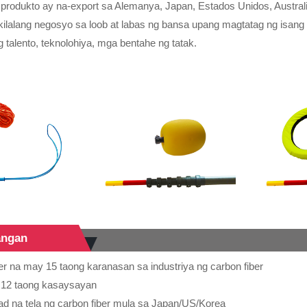
rodukto ay na-export sa Alemanya, Japan, Estados Unidos, Austral
lalang negosyo sa loob at labas ng bansa upang magtatag ng isang 
 talento, teknolohiya, mga bentahe ng tatak.
angan
r na may 15 taong karanasan sa industriya ng carbon fiber
 12 taong kasaysayan
ad na tela ng carbon fiber mula sa Japan/US/Korea