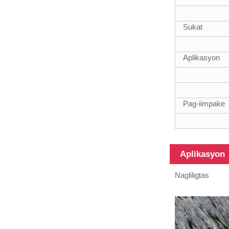
Sukat
Aplikasyon
12m Heavy
Duty Fiberglass
Telescopic Pole
Pag-iimpake
Aplikasyon
Nagliligtas
Iba't ibang pang-
ibabaw na