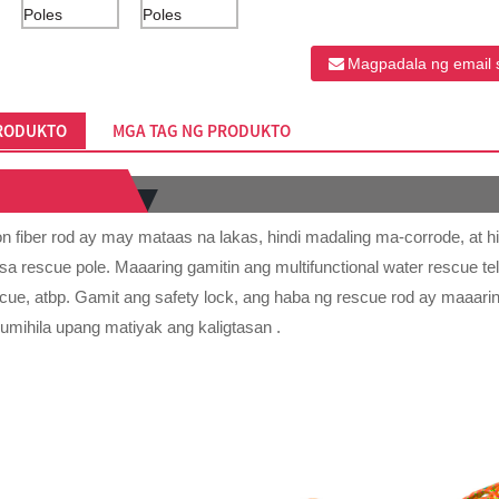
Magpadala ng email 
PRODUKTO
MGA TAG NG PRODUKTO
 fiber rod ay may mataas na lakas, hindi madaling ma-corrode, at h
 sa rescue pole. Maaaring gamitin ang multifunctional water rescue t
cue, atbp. Gamit ang safety lock, ang haba ng rescue rod ay maaaring
humihila upang matiyak ang kaligtasan .