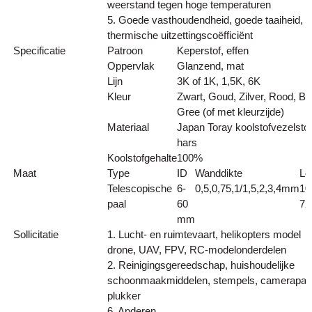
weerstand tegen hoge temperaturen
5. Goede vasthoudendheid, goede taaiheid, l
thermische uitzettingscoëfficiënt
Specificatie
Patroon
Keperstof, effen
Oppervlak
Glanzend, mat
Lijn
3K of 1K, 1,5K, 6K
Kleur
Zwart, Goud, Zilver, Rood, Bu
Gree (of met kleurzijde)
Materiaal
Japan Toray koolstofvezelstof
hars
Koolstofgehalte
100%
Maat
Type
ID
Wanddikte
Le
Telescopische
6-
0,5,0,75,1/1,5,2,3,4mm
10
paal
60
72f
mm
Sollicitatie
1. Lucht- en ruimtevaart, helikopters model
drone, UAV, FPV, RC-modelonderdelen
2. Reinigingsgereedschap, huishoudelijke
schoonmaakmiddelen, stempels, camerapaal
plukker
6. Anderen