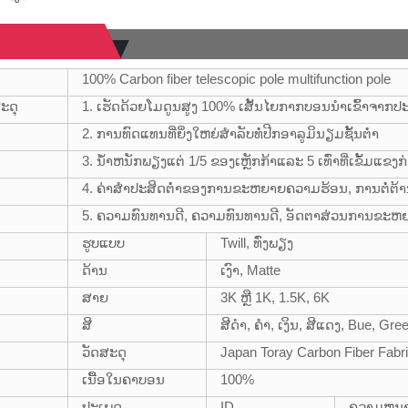
100% Carbon fiber telescopic pole multifunction pole
ະດຸ
1. ເຮັດດ້ວຍໂມດູນສູງ 100% ເສັ້ນໄຍກາກບອນນໍາເຂົ້າຈາກປະ
2. ການທົດແທນທີ່ຍິ່ງໃຫຍ່ສໍາລັບທໍ່ປີກອາລູມິນຽມຊັ້ນຕ່ໍາ
3. ນ້ໍາຫນັກພຽງແຕ່ 1/5 ຂອງເຫຼັກກ້າແລະ 5 ເທົ່າທີ່ເຂັ້ມແຂງກ່
4. ຄ່າສໍາປະສິດຕ່ໍາຂອງການຂະຫຍາຍຄວາມຮ້ອນ, ການຕໍ່ຕ້
5. ຄວາມທົນທານດີ, ຄວາມທົນທານດີ, ອັດຕາສ່ວນການຂະຫ
ຮູບແບບ
Twill, ທົ່ງພຽງ
ດ້ານ
ເງົາ, Matte
ສາຍ
3K ຫຼື 1K, 1.5K, 6K
ສີ
ສີດໍາ, ຄໍາ, ເງິນ, ສີແດງ, Bue, Gre
ວັດສະດຸ
Japan Toray Carbon Fiber Fabr
ເນື້ອໃນຄາບອນ
100%
ປະເພດ
ID
ຄວາມຫນ