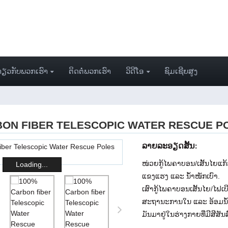
ກ່ຽວກັບພວກເຮົາ
ຕິດຕໍ່ພວກເຮົາ
ວິດີໂອ
ຊົມເຊີຍສູງ
BON FIBER TELESCOPIC WATER RESCUE P
ລາຍ​ລະ​ອຽດ​ສັ້ນ​:
ໜ່ວຍກູ້ໄພຄາບອນ/ເສັ້ນໄຍແ
Loading...
ແຂງແຮງ ແລະ ນ້ຳໜັກເບົາ.
ເສົາກູ້ໄພຄາບອນເສັ້ນໄຍ/ໄຟເບ
ສະຖານະການໃນ ແລະ ອ້ອມນ້
ມັນມາຢູ່ໃນຮ່າງກາຍທີ່ມີສີສັ