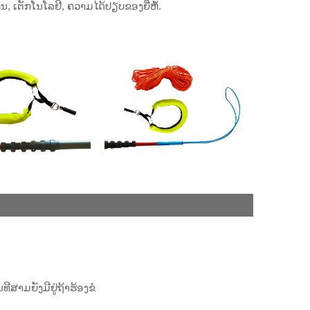
, ເຕັກໂນໂລຢີ, ຄວາມໄດ້ປຽບຂອງຍີ່ຫໍ້.
າມຍັງມີຢູ່ຖ້າຮ້ອງຂໍ