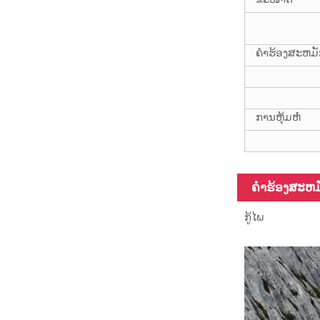
ຄໍາຮ້ອງສະຫມ
12m Heavy
Duty Fiberglass
Pole Telescopic
ການຫຸ້ມຫໍ່
ຄໍາຮ້ອງສະຫມ
ກູ້ໄພ
ທໍ່ເສັ້ນໄຍກາກບອນ
ພື້ນຜິວທີ່ແຕກຕ່າງ
ກັນ, 3K, 6K, 12K,