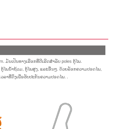
. ມັນເປັນທາງເລືອກທີ່ດີເລີດສໍາລັບ poles ກູ້ໄພ.
 ກູ້ໄພນ້ໍາຖ້ວມ, ກູ້ໄພສູງ, ແລະອື່ນໆ. ດ້ວຍລັອກຄວາມປອດໄພ,
ລາທີ່ດຶງເພື່ອຮັບປະກັນຄວາມປອດໄພ. .