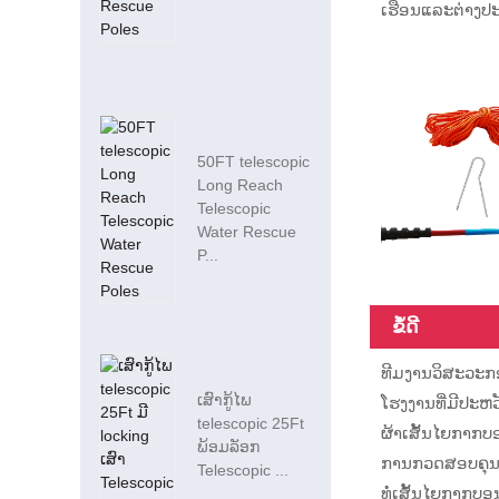
ເຮືອນແລະຕ່າງປະເ
50FT telescopic
Long Reach
Telescopic
Water Rescue
P...
ຂໍ້ດີ
ທີມງານວິສະວະກ
ເສົາກູ້ໄພ
ໂຮງງານທີ່ມີປະຫວ
telescopic 25Ft
ຜ້າເສັ້ນໄຍກາກບອນ
ພ້ອມລັອກ
ການກວດສອບຄຸນນ
Telescopic ...
ທໍ່ເສັ້ນໄຍກາກບອ