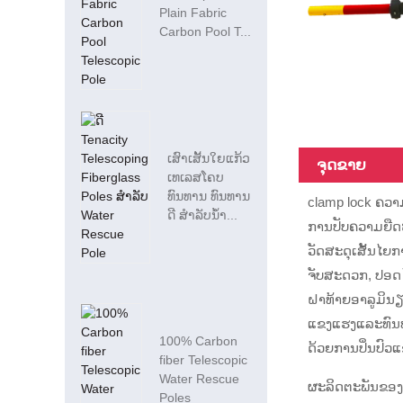
Plain Fabric
Carbon Pool T...
ເສົາເສັ້ນໃຍແກ້ວ
ຈຸດຂາຍ
ເທເລສໂຄບ
ທົນທານ ທົນທານ
clamp lock ຄວ
ດີ ສຳລັບນ້ຳ...
ການປັບຄວາມຍືດ
ວັດສະດຸເສັ້ນໄຍ
ຈັບສະດວກ, ປອດໄ
ຝາທ້າຍອາລູມິນ
ແຂງແຮງແລະທົນທ
100% Carbon
ດ້ວຍການປິ່ນປົວແຂ
fiber Telescopic
Water Rescue
ຜະລິດຕະພັນຂອງພ
Poles