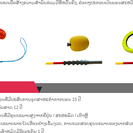
ທດເພື່ອສ້າງຄວາມສໍາພັນຮ່ວມມືທີ່ຫມັ້ນຄົງ, ຄ່ອຍໆປະກອບເປັນພອນສະຫວັນ
ອນທີ່ມີປະສົບການອຸດສາຫະກໍາກາກບອນ 15 ປີ
ັດສາດ 12 ປີ
ທີ່ມີຄຸນນະພາບສູງຈາກຍີ່ປຸ່ນ / ສະຫະລັດ / ເກົາຫຼີ
ະພາບພາຍໃນເຮືອນຢ່າງເຂັ້ມງວດ, ການກວດສອບຄຸນນະພາບຂອງພາກສ່ວນທີສ
ນທັງຫມົດມີຮັບປະກັນ 1 ປີ