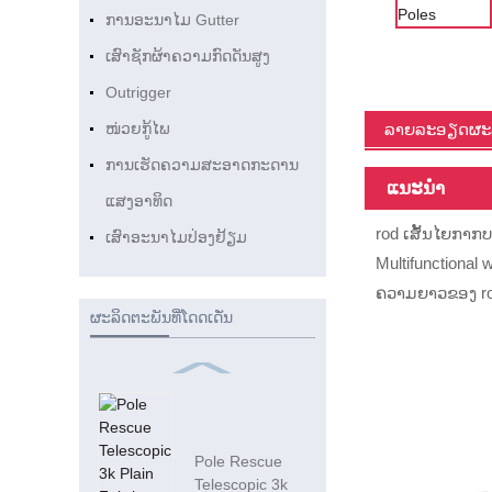
ການອະນາໄມ Gutter
ເສົາຊັກຜ້າຄວາມກົດດັນສູງ
Outrigger
ລາຍລະອຽດຜະລ
ໜ່ວຍກູ້ໄພ
ການເຮັດຄວາມສະອາດກະດານ
ແນະນຳ
ແສງອາທິດ
rod ເສັ້ນໄຍກາກບອ
ເສົາອະນາໄມປ່ອງຢ້ຽມ
Multifunctional 
ຄວາມຍາວຂອງ rod
ຜະລິດຕະພັນທີ່ໂດດເດັ່ນ
Pole Rescue
Telescopic 3k