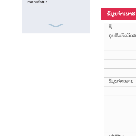
ຂໍ້ມູນຈໍາເພາະ
ຊື່
ຄຸນສົມບັດວັດສ
ISO9001 Frp
Square 15ft
20mm ທໍ່ເສັ້ນໄຍ
ແກ້ວ
ຂໍ້ມູນຈໍາເພາະ
18FT telescopic
fiberglass ທໍ່
ປະສົມ
ຂະໜາດ