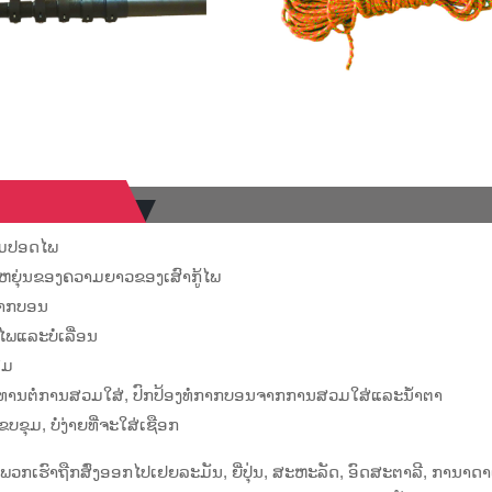
າມປອດໄພ
ຫຍຸ່ນຂອງຄວາມຍາວຂອງເສົາກູ້ໄພ
ກາກບອນ
ພແລະບໍ່ເລື່ອນ
ຽມ
ານຕໍ່ການສວມໃສ່, ປົກປ້ອງທໍ່ກາກບອນຈາກການສວມໃສ່ແລະນ້ໍາຕາ
ບຂຸມ, ບໍ່ງ່າຍທີ່ຈະໃສ່ເຊືອກ
ວກເຮົາຖືກສົ່ງອອກໄປເຢຍລະມັນ, ຍີ່ປຸ່ນ, ສະຫະລັດ, ອົດສະຕາລີ, ການາດາ