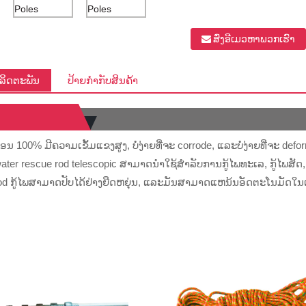
ສົ່ງອີເມວຫາພວກເຮົາ
ິດຕະພັນ
ປ້າຍກຳກັບສິນຄ້າ
ນ 100% ມີຄວາມເຂັ້ມແຂງສູງ, ບໍ່ງ່າຍທີ່ຈະ corrode, ແລະບໍ່ງ່າຍທີ່ຈະ deform
water rescue rod telescopic ສາມາດນໍາໃຊ້ສໍາລັບການກູ້ໄພທະເລ, ກູ້ໄພສັດ,
 ກູ້ໄພສາມາດປັບໄດ້ຢ່າງຍືດຫຍຸ່ນ, ແລະມັນສາມາດແຫນ້ນອັດຕະໂນມັດໃນເວ