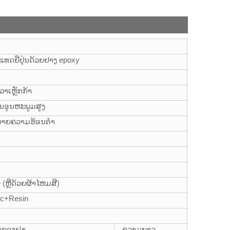
ເທດຍີ່ປຸ່ນດ້ວຍຢາງ epoxy
ວາເຫຼັກກ້າ
ານອຸນຫະພູມສູງ
ຍາຍຄວາມຮ້ອນຕ່ໍາ
e (ຫຼືດ້ວຍຜ້າໄຫມສີ)
ic+Resin
າຂອງຝາ
ຄວາມຍາວ