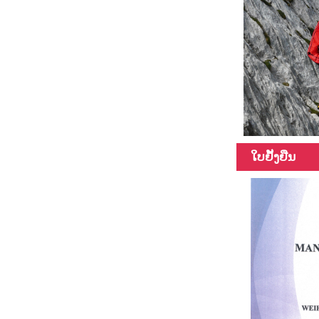
a ...
ທໍ່ເສັ້ນໄຍກາກບອນ
ທີ່ມີຄວາມຍາວ
ແຕກຕ່າງກັນ,
ຄວາມຍາວສາມາດ
...
ໃບຢັ້ງຢືນ
100% Carbon
fiber
telescopic
pole
multifunction
pole