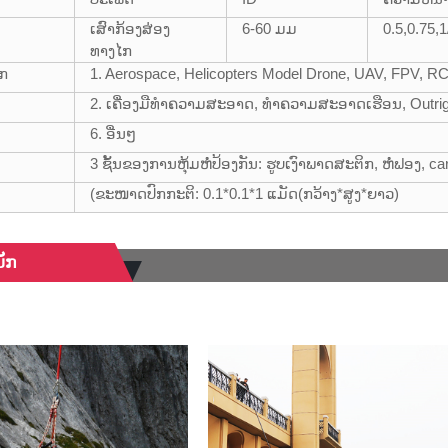
ເສົາກ້ອງສ່ອງ
6-60 ມມ
0.5,0.75,
ທາງໄກ
ັກ
1. Aerospace, Helicopters Model Drone, UAV, FPV, R
2. ເຄື່ອງມືທໍາຄວາມສະອາດ, ທໍາຄວາມສະອາດເຮືອນ, Outrigge
6. ອື່ນໆ
3 ຊັ້ນຂອງການຫຸ້ມຫໍ່ປ້ອງກັນ: ຮູບເງົາພາດສະຕິກ, ຫໍ່ຟອງ, ca
(ຂະໜາດປົກກະຕິ: 0.1*0.1*1 ແມັດ(ກວ້າງ*ສູງ*ຍາວ)
ັກ