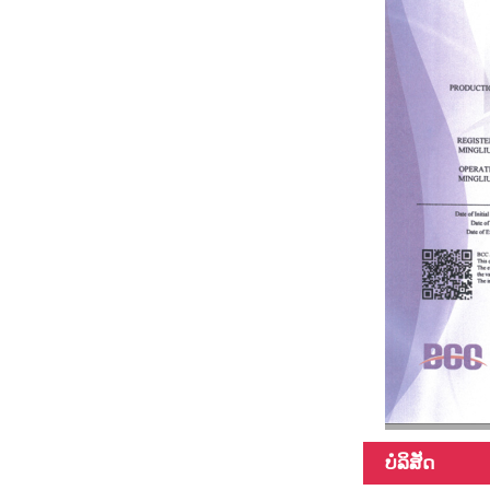
45Ft Hybrid
material
telescopic pole
3k 12k ດ້ານ
telescopic ເສັ້ນ
ໄຍກາກບອນ pole
ບໍລິສັດ