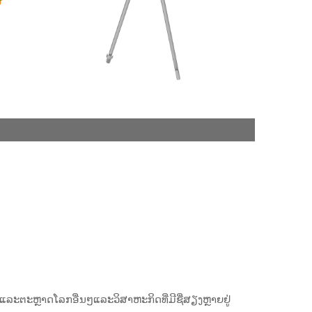
ແລະຕະຫຼາດໂລກອື່ນໆແລະວິສາຫະກິດທີ່ມີຊື່ສຽງຫຼາຍຢູ່