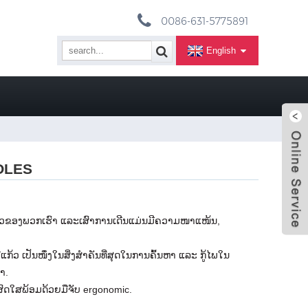
0086-631-5775891
English
OLES
ກ້ວຂອງພວກເຮົາ ແລະເສົາການເດີນແມ່ນມີຄວາມໜາແໜ້ນ,
ີແກ້ວ ເປັນໜຶ່ງໃນສິ່ງສຳຄັນທີ່ສຸດໃນການຄົ້ນຫາ ແລະ ກູ້ໄພໃນ
ຳ.
ນສົດໃສພ້ອມດ້ວຍມືຈັບ ergonomic.