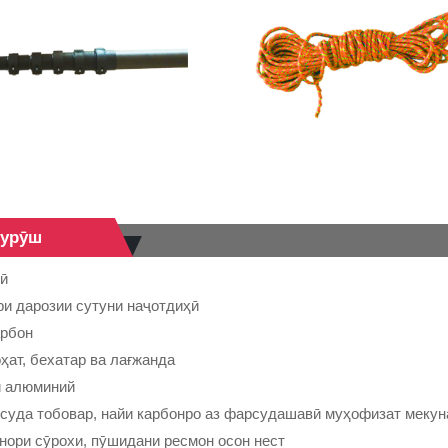
Фурӯш
рӣ
ри дарозии сутуни наҷотдиҳӣ
арбон
ҳат, бехатар ва лағжанда
и алюминий
рсуда тобовар, найи карбонро аз фарсудашавӣ муҳофизат меку
нори сӯрохи, пӯшидани ресмон осон нест