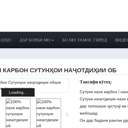
ОЛҲО
ДАР БОРАИ МО
БО МО ТАМОС ГИРЕД
ВИДЕ
И КАРБОН СУТУНҲОИ НАҶОТДИҲИИ ОБ
Тавсифи кӯтоҳ:
Сутуни нахи карбон / на
Loading...
Сутуни наҷотдиҳии нахи 
дар талошҳои ҷустуҷӯ ва
мебошад.
Он дар бадани рангаи ду