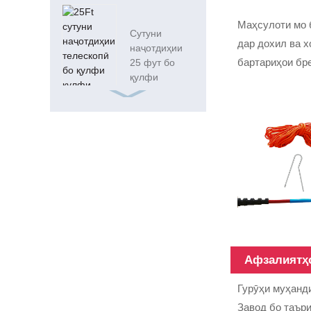
дароз ...
Маҳсулоти мо 
Сутуни
дар дохил ва х
наҷотдиҳии
бартариҳои бр
25 фут бо
қулфи
телескопӣ ...
ISO9001 Frp
Майдони 15ft
20mm шиша
нахи Tube
18FT қубурҳои
таркибии нахи
шишагини
телескопӣ
Афзалиятҳ
12m Heavy
Гурӯҳи муҳанди
боҷи нахи
Завод бо таъри