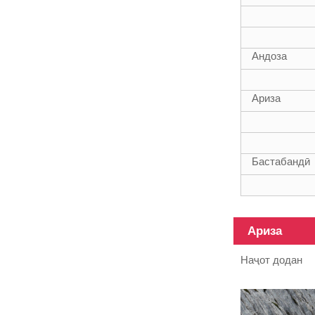
45Ft маводи
гибридии
сутуни
Андоза
телескопӣ
Ариза
3k 12k рӯи
нахи карбон
сутуни
телескопӣ
Бастабандӣ
Ариза
Наҷот додан