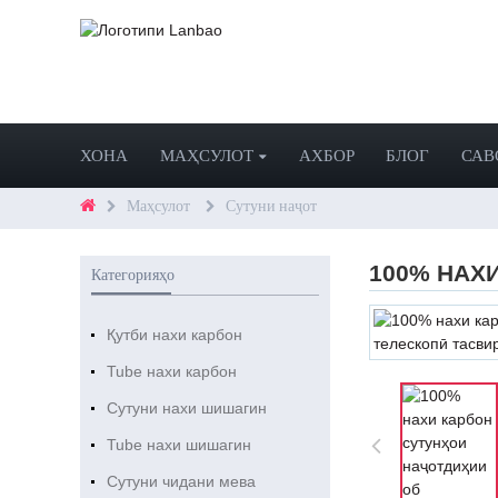
ХОНА
МАҲСУЛОТ
АХБОР
БЛОГ
САВ
Маҳсулот
Сутуни наҷот
100% НАХ
Категорияҳо
Қутби нахи карбон
Tube нахи карбон
Сутуни нахи шишагин
Tube нахи шишагин
Сутуни чидани мева