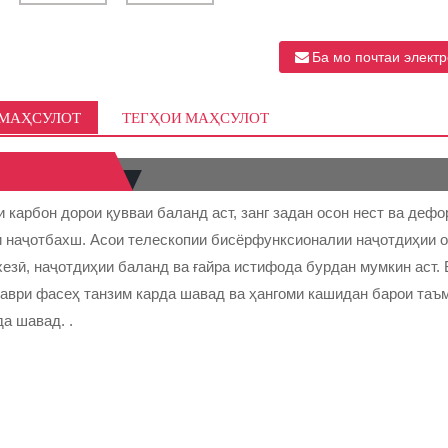
Ба мо почтаи элект
 МАҲСУЛОТ
ТЕГҲОИ МАҲСУЛОТ
 карбон дорои қувваи баланд аст, занг задан осон нест ва дефо
и наҷотбахш. Асои телескопии бисёрфунксионалии наҷотдиҳии об
езӣ, наҷотдиҳии баланд ва ғайра истифода бурдан мумкин аст.
таври фасеҳ танзим карда шавад ва ҳангоми кашидан барои таъм
а шавад. .