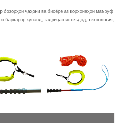
р бозорҳои ҷаҳонӣ ва бисёре аз корхонаҳои маъруф
о барқарор кунанд, тадриҷан истеъдод, технология,