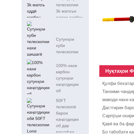
телескопии
3k матоъи
оддии карбон
ҳавзи ...
Сутунҳои
хуби
телескопии
нахи шишагӣ
барои об ...
100% нахи
Нуқтаҳои 
карбон
сутунҳои
Қулфи бехата
наҷотдиҳии
об
Танзими чанди
маводи нахи к
50FT
телескопӣ
Дастгирии баро
барои
Сарпӯши охир
наҷотдиҳии
Қавӣ ва ба фа
об дар
Бо табобати ка
масофаи