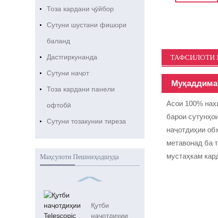
Тоза кардани ҷӯйбор
Сутуни шустани фишори
баланд
ТАФСИЛОТИ
Дастгиркунанда
Сутуни наҷот
Муқаддима
Тоза кардани панели
Асои 100% нахи
офтобӣ
барои сутунҳо
Сутуни тозакунии тиреза
наҷотдиҳии обх
метавонад ба 
мустаҳкам кард
Маҳсулоти Пешниҳодшуда
Қутби
наҷотдиҳии