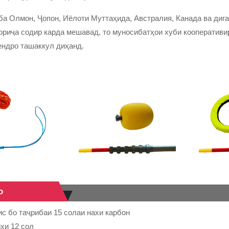
ба Олмон, Ҷопон, Иёлоти Муттаҳида, Австралия, Канада ва дига
ориҷа содир карда мешавад, то муносибатҳои хуби кооперативир
ендро ташаккул диҳанд.
о
с бо таҷрибаи 15 солаи нахи карбон
хи 12 сол