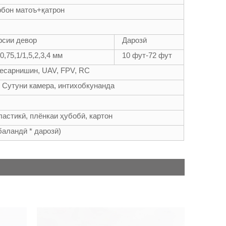
рбон матоъ+қатрон
фсии девор
Дарозӣ
,0,75,1/1,5,2,3,4 мм
10 фут-72 фут
бесарнишин, UAV, FPV, RC
р, Сутуни камера, интихобкунанда
астикӣ, плёнкаи ҳубобӣ, картон
 баландӣ * дарозӣ)