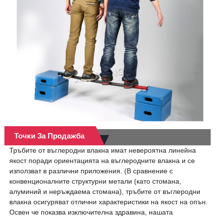
Точки За Продажба
Тръбите от въглеродни влакна имат невероятна линейна
якост поради ориентацията на въглеродните влакна и се
използват в различни приложения. (В сравнение с
конвенционалните структурни метали (като стомана,
алуминий и неръждаема стомана), тръбите от въглеродни
влакна осигуряват отлични характеристики на якост на опън.
Освен че показва изключителна здравина, нашата