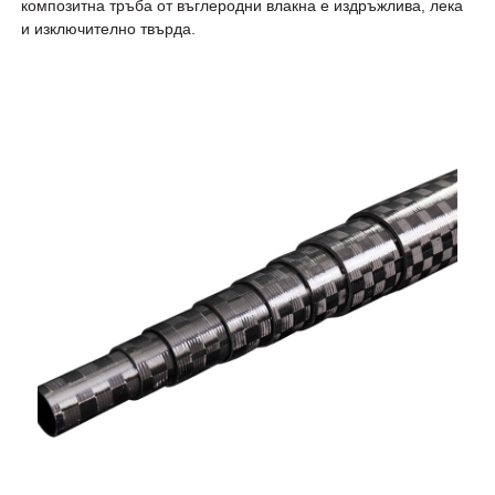
композитна тръба от въглеродни влакна е издръжлива, лека
и изключително твърда.