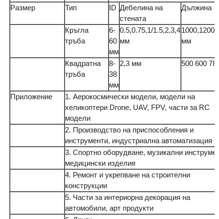
Размер
Тип
ID
Дебелина на
Дължина
стената
Кръгла
6-
0.5,0.75,1/1.5,2,3,4
1000,1200,
тръба
60
мм
мм
мм
Квадратна
8-
2,3 мм
500 600 78
тръба
38
мм
Приложение
1. Аерокосмически модели, модели на
хеликоптери Drone, UAV, FPV, части за RC
модели
2. Производство на приспособления и
инструменти, индустриална автоматизация
3. Спортно оборудване, музикални инструмен
медицински изделия
4. Ремонт и укрепване на строителни
конструкции
5. Части за интериорна декорация на
автомобили, арт продукти