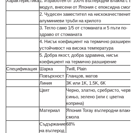
Характеристика
1. Изработен от 100% въглеродни влакна с в
модул, внесени от Япония с епоксидна смол
2. Чудесен заместител на нискокачествените
алуминиеви тръби на крилото
3. Тегло само 1/5 от стоманата и 5 пъти по-
здраво от стоманата
4. Нисък коефициент на термично разширени
устойчивост на висока температура
5. Добра якост, добра здравина, нисък
коефициент на термично разширение
Спецификация
Шарка
Twill, Plain
Повърхност
Гланцов, матов
Линия
3K или 1K, 1.5K, 6K
Цвят
Черно, златно, сребристо, черве
синьо, зелено (или с цветна
коприна)
Материал
Япония Toray въглеродни влакна
смола
Съдържание
68%
на въглерод