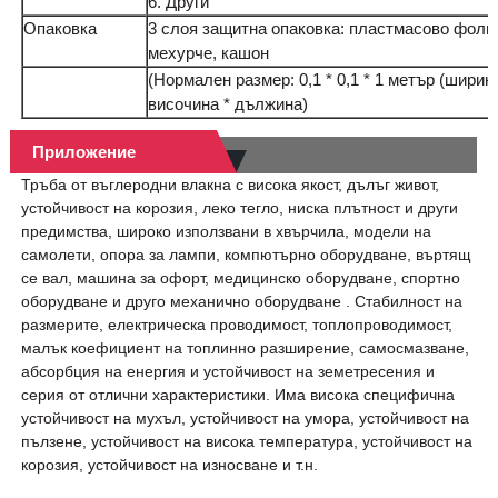
6. Други
Опаковка
3 слоя защитна опаковка: пластмасово фоли
мехурче, кашон
(Нормален размер: 0,1 * 0,1 * 1 метър (ширина
височина * дължина)
Приложение
Тръба от въглеродни влакна с висока якост, дълъг живот,
устойчивост на корозия, леко тегло, ниска плътност и други
предимства, широко използвани в хвърчила, модели на
самолети, опора за лампи, компютърно оборудване, въртящ
се вал, машина за офорт, медицинско оборудване, спортно
оборудване и друго механично оборудване . Стабилност на
размерите, електрическа проводимост, топлопроводимост,
малък коефициент на топлинно разширение, самосмазване,
абсорбция на енергия и устойчивост на земетресения и
серия от отлични характеристики. Има висока специфична
устойчивост на мухъл, устойчивост на умора, устойчивост на
пълзене, устойчивост на висока температура, устойчивост на
корозия, устойчивост на износване и т.н.