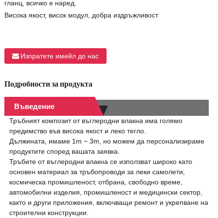
гланц, всичко е наред.
Висока якост, висок модул, добра издръжливост
Изпратете имейл до нас
Подробности за продукта
Въведение
Тръбният композит от въглеродни влакна има голямо
предимство във висока якост и леко тегло.
Дължината, имаме 1m ~ 3m, но можем да персонализираме
продуктите според вашата заявка.
Тръбите от въглеродни влакна се използват широко като
основен материал за тръбопроводи за леки самолети,
космическа промишленост, отбрана, свободно време,
автомобилни изделия, промишленост и медицински сектор,
както и други приложения, включващи ремонт и укрепване на
строителни конструкции.