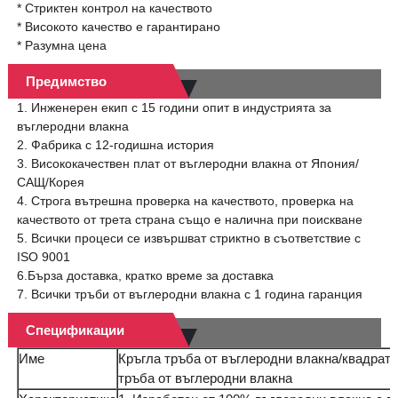
* Стриктен контрол на качеството
* Високото качество е гарантирано
* Разумна цена
Предимство
1. Инженерен екип с 15 години опит в индустрията за
въглеродни влакна
2. Фабрика с 12-годишна история
3. Висококачествен плат от въглеродни влакна от Япония/
САЩ/Корея
4. Строга вътрешна проверка на качеството, проверка на
качеството от трета страна също е налична при поискване
5. Всички процеси се извършват стриктно в съответствие с
ISO 9001
6.Бърза доставка, кратко време за доставка
7. Всички тръби от въглеродни влакна с 1 година гаранция
Спецификации
Име
Кръгла тръба от въглеродни влакна/квадрат
тръба от въглеродни влакна