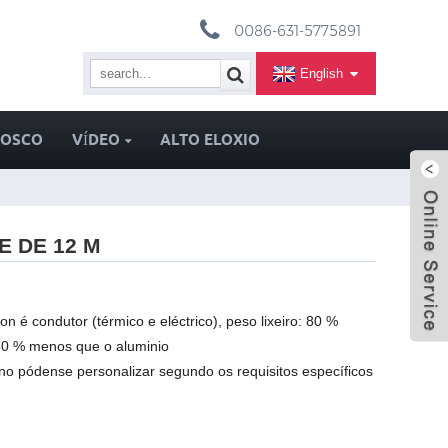
0086-631-5775891
English
NOSCO
VÍDEO
ALTO ELOXIO
E DE 12 M
on é condutor (térmico e eléctrico), peso lixeiro: 80 %
30 % menos que o aluminio
rno pódense personalizar segundo os requisitos específicos