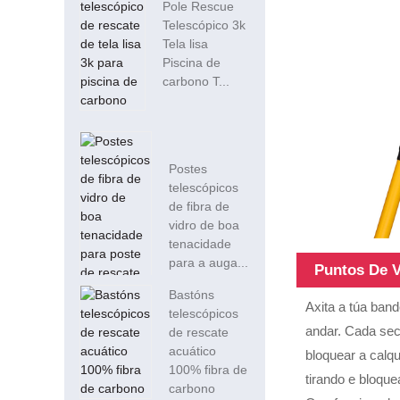
Pole Rescue
Telescópico 3k
Tela lisa
Piscina de
carbono T...
Postes
telescópicos
de fibra de
vidro de boa
tenacidade
para a auga...
Puntos De 
Bastóns
Axita a túa ban
telescópicos
andar. Cada sec
de rescate
acuático
bloquear a calq
100% fibra de
tirando e bloqu
carbono