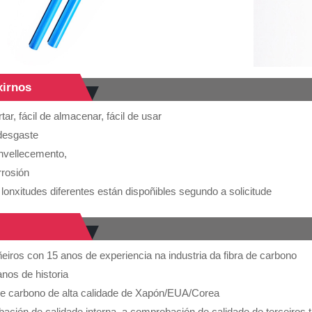
xirnos
tar, fácil de almacenar, fácil de usar
desgaste
envellecemento,
rrosión
lonxitudes diferentes están dispoñibles segundo a solicitude
eiros con 15 anos de experiencia na industria da fibra de carbono
nos de historia
 de carbono de alta calidade de Xapón/EUA/Corea
ación de calidade interna, a comprobación de calidade de terceiros t