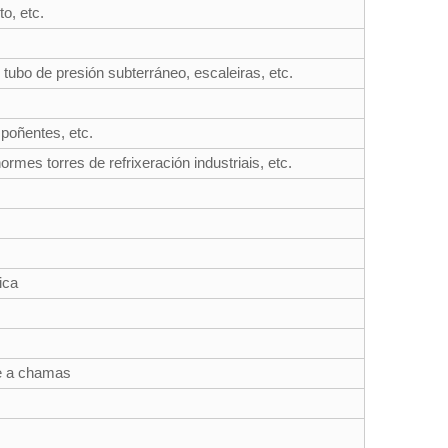
o, etc.
 tubo de presión subterráneo, escaleiras, etc.
mpoñentes, etc.
rmes torres de refrixeración industriais, etc.
ica
te a chamas