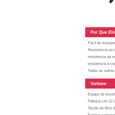
Tubos de
fibra de
Por Que Eli
carbono de
diferentes
Fácil de transpor
superficies,
Resistencia ao 
3K, 6K, 12K,
a...
resistencia ao 
Tubo de fibra
de carbono
resistencia á co
con diferentes
Todas as outras 
lonxitudes,
lonxitude
Vantaxe
pode...
Poste
Equipo de enxeñ
telescópico
Fábrica con 12 a
multifunción
Tecido de fibra
100% fibra de
carbono
Estricta comprob