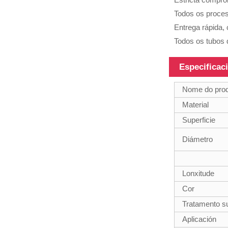
Todos os proce
Entrega rápida, 
Todos os tubos 
Poste
telescópico de
Especificac
materiais
híbridos de 45
Nome do pro
pies
Material
Superficie
Poste
Diámetro
telescópico de
fibra de
carbono de
Lonxitude
superficie 3k
Cor
12k
Tratamento su
Aplicación