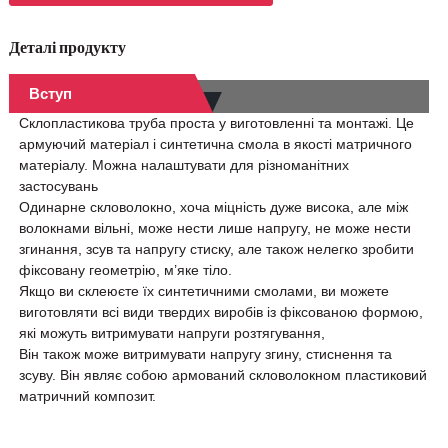
Деталі продукту
Вступ
Склопластикова труба проста у виготовленні та монтажі. Це
армуючий матеріал і синтетична смола в якості матричного
матеріалу. Можна налаштувати для різноманітних
застосувань
Одинарне скловолокно, хоча міцність дуже висока, але між
волокнами вільні, може нести лише напругу, не може нести
згинання, зсув та напругу стиску, але також нелегко зробити
фіксовану геометрію, м’яке тіло.
Якщо ви склеюєте їх синтетичними смолами, ви можете
виготовляти всі види твердих виробів із фіксованою формою,
які можуть витримувати напруги розтягування,
Він також може витримувати напругу згину, стиснення та
зсуву. Він являє собою армований скловолокном пластиковий
матричний композит.