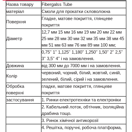
Назва товару
Fibergalss Tube
матеріал
Смоли для прокатки скловолокна
Гладке, матове покриття, глянцеве
Поверхня
покриття
12,7 мм 15 мм 16 мм 19 мм 20 мм 22 мм
Діаметр
25 мм 28 мм 30 мм 32 мм 35 мм 38 мм 45
мм 51 мм 63 мм 76 мм 89 мм 100 мм;
0,75'' 1'' 1,125'' 1,180'' 1,250'' 1,50'' 2'' 2,5''
3'' 3,5'' 4'' і на замовлення.
Довжина
від 300 мм до 7000 мм і на замовлення.
червоний, чорний, білий, жовтий, синій,
Колір
зелений, білий, сірий і на замовлення.
Обробка
гладке, матове покриття, глянцеве
поверхні
покриття
застосування
1. Ринки електротехніки та електроніки
2. Кабельний лоток, обтічник, ізоляційна
драбина тощо.
3. Ринок хімічної антикорозії
4. Решітка, поручні, робоча платформа,