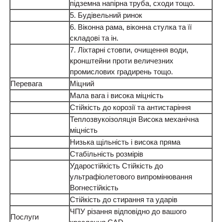
підземна напірна труба, сходи тощо.
5. Будівельний ринок
6. Віконна рама, віконна стулка та її
складові та ін.
7. Ліхтарні стовпи, очищення води,
кронштейни проти величезних
промислових градирень тощо.
Перевага
Міцний
Мала вага і висока міцність
Стійкість до корозії та антистаріння
Теплозвукоізоляція Висока механічна
міцність
Низька щільність і висока пряма
Стабільність розмірів
Ударостійкість Стійкість до
ультрафіолетового випромінювання
Вогнестійкість
Стійкість до стирання та ударів
ЧПУ різання відповідно до вашого
Послуги