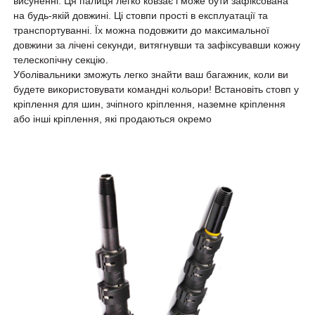
висуненні. Ця палиця легко ковзає і може бути зафіксована
на будь-якій довжині. Ці стовпи прості в експлуатації та
транспортуванні. Їх можна подовжити до максимальної
довжини за лічені секунди, витягнувши та зафіксувавши кожну
телескопічну секцію.
Уболівальники зможуть легко знайти ваш багажник, коли ви
будете використовувати командні кольори! Встановіть стовп у
кріплення для шин, зчіпного кріплення, наземне кріплення
або інші кріплення, які продаються окремо
ьна
ця