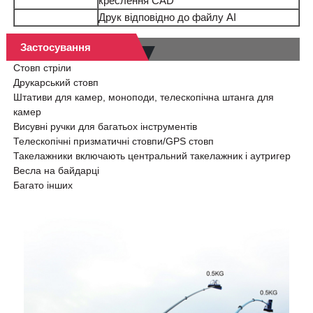
креслення CAD
Друк відповідно до файлу AI
Застосування
Стовп стріли
Друкарський стовп
Штативи для камер, моноподи, телескопічна штанга для
камер
Висувні ручки для багатьох інструментів
Телескопічні призматичні стовпи/GPS стовп
Такелажники включають центральний такелажник і аутригер
Весла на байдарці
Багато інших