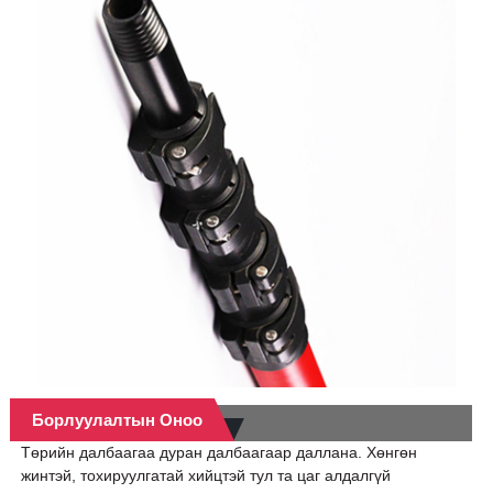
Борлуулалтын Оноо
Төрийн далбаагаа дуран далбаагаар даллана. Хөнгөн
жинтэй, тохируулгатай хийцтэй тул та цаг алдалгүй