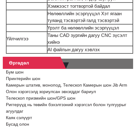
Хэмжээст тогтвортой байдал
Нөлөөллийн эсэргүүцэл Хэт ягаан
туяанд тэсвэртэй галд тэсвэртэй
Үрэлт ба нөлөөллийн эсэргүүцэл
Таны CAD зургийн дагуу CNC зүсэлт
Үйлчилгээ
хийнэ
AI файлын дагуу хэвлэх
Өргөдөл
Бум шон
Принтерийн шон
Камерын штатив, монопод, Телескоп Камерын шон Jib Arm
Олон хэрэгсэлд зориулсан эвхэгддэг бариул
Телескоп призмийн шон/GPS шон
Риггерүүд нь төвийн бэхэлгээний хэрэгсэл болон тулгуурыг
агуулдаг
Каяк сэлүүрт
Бусад олон