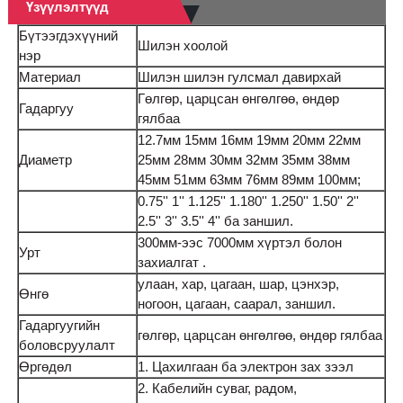
Үзүүлэлтүүд
Бүтээгдэхүүний
Шилэн хоолой
нэр
Материал
Шилэн шилэн гулсмал давирхай
Гөлгөр, царцсан өнгөлгөө, өндөр
Гадаргуу
гялбаа
12.7мм 15мм 16мм 19мм 20мм 22мм
Диаметр
25мм 28мм 30мм 32мм 35мм 38мм
45мм 51мм 63мм 76мм 89мм 100мм;
0.75'' 1'' 1.125'' 1.180'' 1.250'' 1.50'' 2''
2.5'' 3'' 3.5'' 4'' ба заншил.
300мм-ээс 7000мм хүртэл болон
Урт
захиалгат .
улаан, хар, цагаан, шар, цэнхэр,
Өнгө
ногоон, цагаан, саарал, заншил.
Гадаргуугийн
гөлгөр, царцсан өнгөлгөө, өндөр гялбаа
боловсруулалт
Өргөдөл
1. Цахилгаан ба электрон зах зээл
2. Кабелийн суваг, радом,