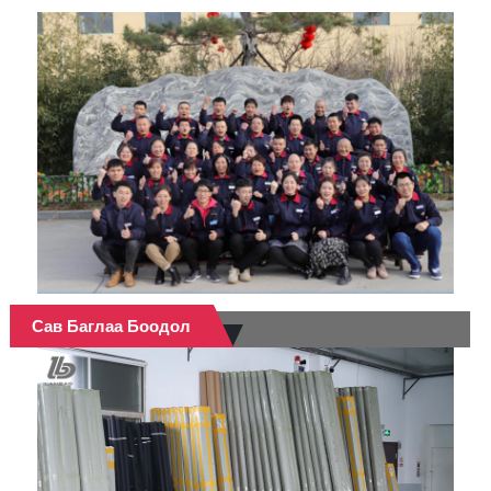
Сав Баглаа Боодол