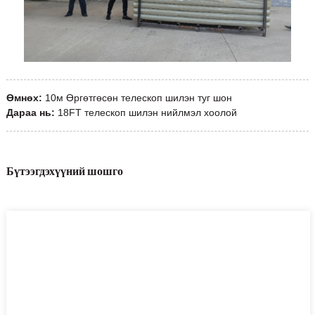
Өмнөх:
10м Өргөтгөсөн телескоп шилэн туг шон
Дараа нь:
18FT телескоп шилэн нийлмэл хоолой
Бүтээгдэхүүний шошго