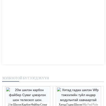
ХОЛБООТОЙ БҮТЭЭГДЭХҮҮН
20м Шилэн Карбон Файбер Суваг
Хятад Гадна Шилэн Wfp Fed Pole