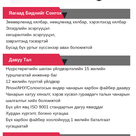
Яагаад Биднийг Сонгох Вэ
Зөөвөрлөхөд хялбар, нөөцлөхөд хялбар, хэрэглэхэд хялбар
Элэгдлийн эсэргүүцэл
хөгшрөлтийн эсэргүүцэл,
зэврэлтэнд тэсвэртэй
Бусад бүх уртыг хүссэнээр авах боломжтой
Давуу Тал
Нүүрстөрөгчийн шилэн үйлдвэрлэлийн 15 жилийн
туршлагатай инженер баг
12 жилийн түүхтэй үйлдвэр
Япон/АНУ/Солонгосын өндөр чанарын карбон файбер даавуу
Чанарын хатуу хяналт, хэрэв хүсвэл гуравдагч талын чанарын
шалгалтыг хийх боломжтой
Бүх үйл явц ISO 9001 стандартын дагуу явагддаг
Хурдан хүргэлт, богино хугацаа
Бүх карбон файбер хоолойнууд 1 жилийн баталгаат
хугацаатай