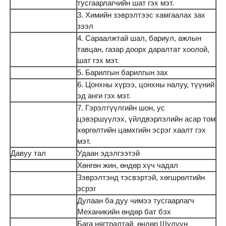
тусгаарлагчийн шат гэх мэт.
3. Химийн зэврэлтээс хамгаалах зах
зээл
4. Сараалжтай шал, бариул, ажлын
тавцан, газар доорх даралтат хоолой,
шат гэх мэт.
5. Барилгын барилгын зах
6. Цонхны хүрээ, цонхны налуу, түүний
эд анги гэх мэт.
7. Гэрэлтүүлгийн шон, ус
цэвэршүүлэх, үйлдвэрлэлийн асар том
хөргөлтийн цамхгийн эсрэг хаалт гэх
мэт.
Давуу тал
Удаан эдэлгээтэй
Хөнгөн жин, өндөр хүч чадал
Зэврэлтэнд тэсвэртэй, хөгшрөлтийн
эсрэг
Дулаан ба дуу чимээ тусгаарлагч
Механикийн өндөр бат бэх
Бага нягтралтай, өндөр Шулуун