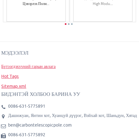
Цэвэрлэх Поли...
High Modu...
МЭДЭЭЛЭЛ
Бүтээгдэхүүний гарын авлага
Hot Tags
Sitemap.xml
БИДЭНТЭЙ ХОЛБОО БАРИНА УУ
0086-631-5775891
Дашижуан, Янтин хот, Хуанцуй дүүрэг, Вэйхай хот, Шаньдун, Хятад
ben@carbontelescopicpole.com
0086-631-5775892