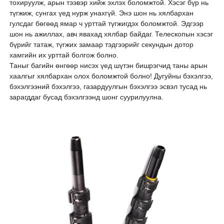
тохируулж, арын тээвэр хийж эхлэх боломжтой. Хэсэг бүр нь
түгжиж, сунгах үед нурж унахгүй. Энэ шон нь хялбархан
гулсдаг бөгөөд ямар ч урттай түгжигдэх боломжтой. Эдгээр
шон нь ажиллах, авч явахад хялбар байдаг. Телескопын хэсэг
бүрийг татаж, түгжих замаар тэдгээрийг секундын дотор
хамгийн их урттай болгож болно.
Таныг багийн өнгөөр ​​нисэх үед шүтэн бишрэгчид таны арын
хаалгыг хялбархан олох боломжтой болно! Дугуйны бэхэлгээ,
бэхэлгээний бэхэлгээ, газардуулгын бэхэлгээ эсвэл тусад нь
зарагддаг бусад бэхэлгээнд шонг суурилуулна.