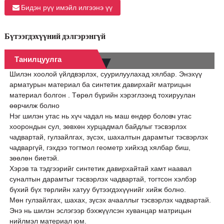
Бидэн рүү имэйл илгээнэ үү
Бүтээгдэхүүний дэлгэрэнгүй
Танилцуулга
Шилэн хоолой үйлдвэрлэх, суурилуулахад хялбар. Энэхүү
арматурын материал ба синтетик давирхайг матрицын
материал болгон . Төрөл бүрийн хэрэглээнд тохируулан
өөрчилж болно
Нэг шилэн утас нь хүч чадал нь маш өндөр боловч утас
хоорондын сул, зөвхөн хурцадмал байдлыг тэсвэрлэх
чадвартай, гулзайлгах, зүсэх, шахалтын дарамтыг тэсвэрлэх
чадваргүй, гэхдээ тогтмол геометр хийхэд хялбар биш,
зөөлөн биетэй.
Хэрэв та тэдгээрийг синтетик давирхайтай хамт наавал
суналтын дарамтыг тэсвэрлэх чадвартай, тогтсон хэлбэр
бүхий бүх төрлийн хатуу бүтээгдэхүүнийг хийж болно.
Мөн гулзайлгах, шахах, зүсэх ачааллыг тэсвэрлэх чадвартай.
Энэ нь шилэн эслэгээр бэхжүүлсэн хуванцар матрицын
нийлмэл материал юм.