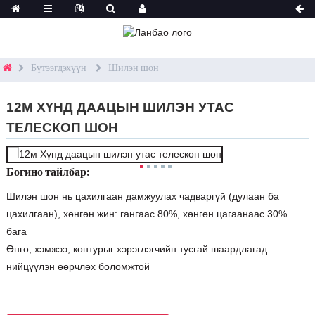
Бүтээгдэхүүн
Шилэн шон
12М ХҮНД ДААЦЫН ШИЛЭН УТАС
ТЕЛЕСКОП ШОН
Богино тайлбар:
Шилэн шон нь цахилгаан дамжуулах чадваргүй (дулаан ба
цахилгаан), хөнгөн жин: гангаас 80%, хөнгөн цагаанаас 30%
бага
Өнгө, хэмжээ, контурыг хэрэглэгчийн тусгай шаардлагад
нийцүүлэн өөрчлөх боломжтой