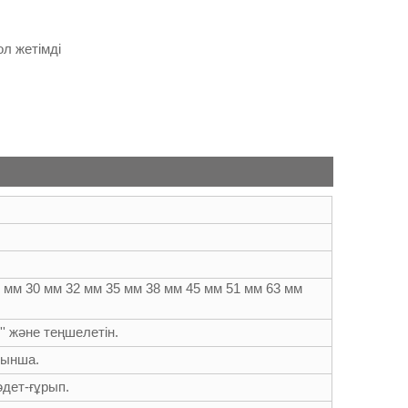
ол жетімді
8 мм 30 мм 32 мм 35 мм 38 мм 45 мм 51 мм 63 мм
'' 4'' және теңшелетін.
йынша.
әдет-ғұрып.