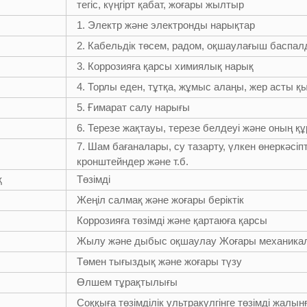
тегіс, күңгірт қабат, жоғары жылтыр
1. Электр және электронды нарықтар
2. Кабельдік төсем, радом, оқшаулағыш баспалд
3. Коррозияға қарсы химиялық нарық
4. Торлы еден, тұтқа, жұмыс алаңы, жер асты қ
5. Ғимарат салу нарығы
6. Терезе жақтауы, терезе белдеуі және оның құ
7. Шам бағаналары, су тазарту, үлкен өнеркәсі
кронштейндер және т.б.
қ
Төзімді
Жеңіл салмақ және жоғары беріктік
Коррозияға төзімді және қартаюға қарсы
Жылу және дыбыс оқшаулау Жоғары механикалы
Төмен тығыздық және жоғары түзу
Өлшем тұрақтылығы
Соққыға төзімділік ультракүлгінге төзімді жалынғ