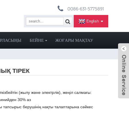
0086-631-5775891
English
АРЛАСЫҢЫ
БЕЙНЕ
ЖОҒАРЫ МАҚТАУ
ЫҚ ТІРЕК
ізбейтін (жылу және электрлік), жеңіл салмағы:
инийден 30% аз
ры тапсырыс берушінің нақты талаптарына сәйкес