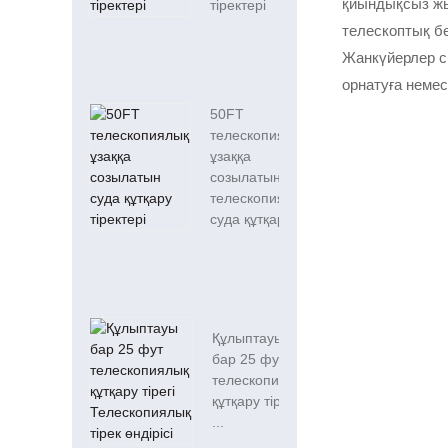
қиындықсыз жы
тіректері
телескоптық б
Жанкүйерлер сі
орнатуға немес
50FT
телескопиялық
ұзаққа
созылатын
телескопиялық
суда құтқару...
Құлыптауы
бар 25 фут
телескопиялық
құтқару тірегі
...