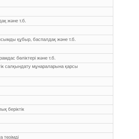
ақ және т.б.
ысымды құбыр, баспалдақ және т.б.
рамдас бөліктері және т.б.
птік салқындату мұнараларына қарсы
қ беріктік
а төзімді