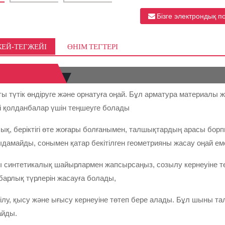
Бізге электрондық п
ЖЕЙ-ТЕГЖЕЙІ
ӨНІМ ТЕГТЕРІ
 түтік өндіруге және орнатуға оңай. Бұл арматура материалы 
і қолданбалар үшін теңшеуге болады
қ, беріктігі өте жоғары болғанымен, талшықтардың арасы борпыл
дамайды, сонымен қатар бекітілген геометрияны жасау оңай еме
ы синтетикалық шайырлармен жапсырсаңыз, созылу кернеуіне төте
арлық түрлерін жасауға болады,
иілу, қысу және ығысу кернеуіне төтеп бере алады. Бұл шыны 
айды.