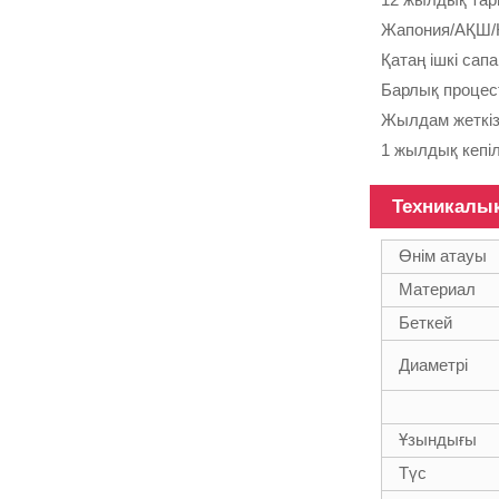
Жапония/АҚШ/К
Қатаң ішкі сап
Барлық процес
Ұзындығы
Жылдам жеткіз
әртүрлі
1 жылдық кепіл
көміртекті
талшықты
түтік...
Техникалы
Өнім атауы
Материал
100%
Беткей
көміртекті
талшықты
Диаметрі
телескопиялық
тірек көп
функциялы
Ұзындығы
полюс
Түс