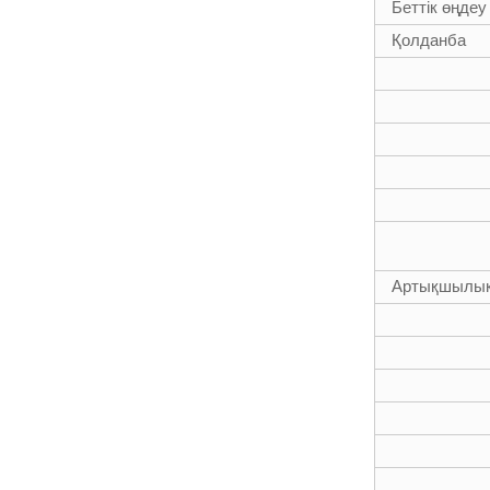
Беттік өңдеу
45Фт гибридті
Қолданба
материалдардан
жасалған
телескопиялық
тірек
3k 12k беттік
Артықшылы
көміртекті
талшықты
телескопиялық
тірек