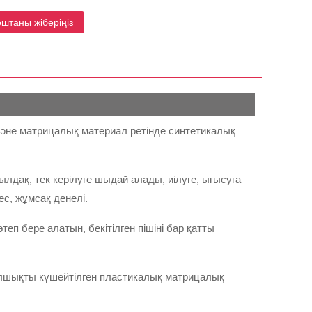
оштаны жіберіңіз
және матрицалық материал ретінде синтетикалық
дақ, тек керілуге ​​шыдай алады, иілуге, ығысуға
с, жұмсақ денелі.
п бере алатын, бекітілген пішіні бар қатты
талшықты күшейтілген пластикалық матрицалық