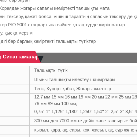
ореядан жоғары сапалы көміртекті талшықты мата
аны тексеру, қажет болса, үшінші тараптың сапасын тексеру де қ
тер ISO 9001 стандартына сәйкес қатаң түрде жүріп жатыр
у, қысқа мерзім
дігі бар барлық көміртекті талшықты түтіктер
қ Сипаттамалар
Талшықты түтік
Шыны талшықты илектеу шайырлары
Тегіс, Күңгірт қабат, Жоғары жылтыр
12,7 мм 15 мм 16 мм 19 мм 20 мм 22 мм 25 мм 2
76 мм 89 мм 100 мм;
0,75'' 1'' 1,125'' 1,180'' 1,250'' 1,50'' 2'' 2,5'' 3'' 3,5
300 мм-ден 7000 мм-ге дейін және тапсырыс бо
қызыл, қара, ақ, сары, көк, жасыл, ақ, сұр және 