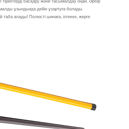
тіректерді басқару және тасымалдау оңай. Әрбір
малды ұзындыққа дейін ұзартуға болады.
 таба алады! Полюсті шинаға, ілгекке, жерге