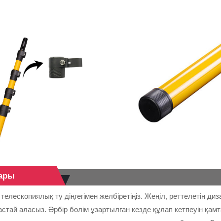
лары
лескопиялық ту діңгегімен желбіретіңіз. Жеңіл, реттелетін диза
астай аласыз. Әрбір бөлім ұзартылған кезде құлап кетпеуін қамт