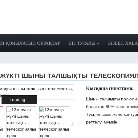
ИІ ҚОЙЫЛАТЫН СҰРАҚТАР
БІЗ ТУРАЛЫ
БІЗБЕН ХАБ
 ЖҮКТІ ШЫНЫ ТАЛШЫҚТЫ ТЕЛЕСКОПИЯЛ
Қысқаша сипаттама:
Шыны талшықты полюс өтк
Loading...
болаттан 80% және алюм
Түсі, өлшемі және конту
реттелуі мүмкін