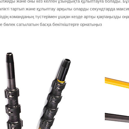
лжиды және оны кез келген ұзындықта құлыптауға болады. Бұл 
өлікті тартып және құлыптау арқылы оларды секундтарда макси
здің команданың түстерімен ұшқан кезде артқы қақпаңызды оңай
е бөлек сатылатын басқа бекіткіштерге орнатыңыз