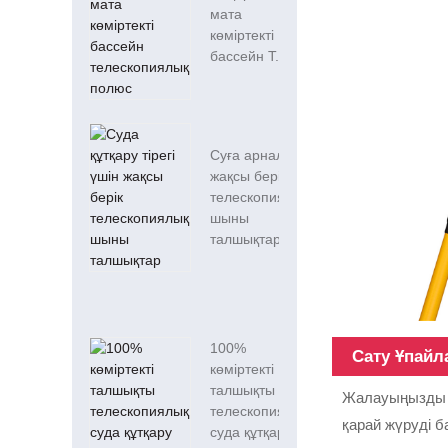
мата
көміртекті
бассейн T...
Суға арналған
жақсы берік
телескопиялық
шыны
талшықтар...
100%
Сату Ұпай
көміртекті
талшықты
Жалауыңызды те
телескопиялық
қарай жүруді б
суда құтқару