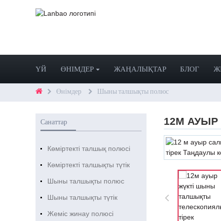
ҮЙ
ӨНІМДЕР
ЖАҢАЛЫҚТАР
БЛОГ
Ж
Өнімдер
Шыны талшықты полюс
12М АУЫР
Санаттар
Көміртекті талшық полюсі
Көміртекті талшықты түтік
Шыны талшықты полюс
Шыны талшықты түтік
Жеміс жинау полюсі