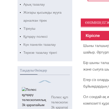
Арық тазалау
Жоғары қысымды жууға
арналған тірек
ӨНІМНІҢ ЕГ
Тіреуіш
Кіріспе
Құтқару полюсі
Күн панелін тазалау
Шыны талшықты
шайыр. Әртүрл
Терезе тазалау тірегі
Бір шыны талшы
және сығуға шы
Таңдаулы Өнімдер
Егер сіз олард
бұйымдардың б
Ол сондай-ақ 
Полюс құтқару
телескопиялық
композитті құр
3k қарапайым