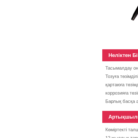
12м ауыр жүкті
шыны
талшықты
телескопиялық
тірек
Неліктен Бі
Тасымалдау оңа
Тозуға төзімділ
қартаюға төзімд
коррозияға төзі
Барлық басқа 
Әр түрлі беткі
Артықшыл
көміртекті
талшықты
Көміртекті тал
түтіктер, 3K,
6K, 12K, a...
12 жылдық тар