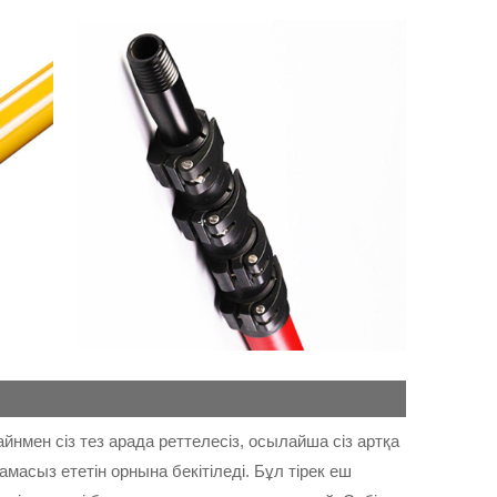
йнмен сіз тез арада реттелесіз, осылайша сіз артқа
амасыз ететін орнына бекітіледі. Бұл тірек еш