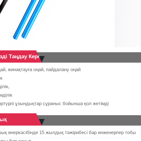
зді Таңдау Керек
й, жинақтауға оңай, пайдалану оңай
ік
ілік,
мділік
әртүрлі ұзындықтар сұраныс бойынша қол жетімді
ық
шық өнеркәсібінде 15 жылдық тәжірибесі бар инженерлер тобы
ихы бар зауыт