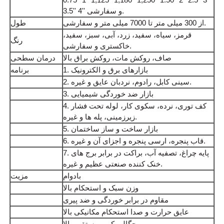
3.5'' 4'' و سفارشی.
از 300 میلی متر تا 7000 میلی متر و سفارشی.
طول
قرمز، سیاه، سفید، زرد، آبی، سبز، سفید،
رنگ
خاکستری و سفارشی.
صاف، روکش مات، روکش براق بالا
درمان سطحی
1. بازارهای برق و الکترونیک
برنامه
2. سینی کابل، رادوم، نردبان عایق و غیره.
3. بازار ضد خوردگی شیمیایی
4. کف توری، نرده، سکوی کار، لوله تحت فشار
زیرزمینی، پله ها و غیره.
5. بازار ساخت و ساز ساختمان
6. قاب پنجره، ارسی پنجره و اجزای آن و غیره.
7. پایه چراغ، تصفیه آب، براکت در برابر برج های
خنک کننده صنعتی عظیم و غیره.
بادوام
مزیت
وزن سبک و استحکام بالا
مقاوم در برابر خوردگی و ضد پیری
عایق حرارت و صدا استحکام مکانیکی بالا
چگالی کم و مستقیم بالا