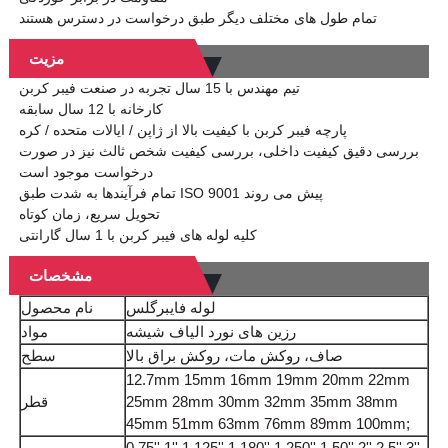
تمام طول های مختلف دیگر طبق درخواست در دسترس هستند
مزیت
تیم مهندس با 15 سال تجربه در صنعت فیبر کربن
کارخانه با 12 سال سابقه
پارچه فیبر کربن با کیفیت بالا از ژاپن / ایالات متحده / کره
بررسی دقیق کیفیت داخلی، بررسی کیفیت شخص ثالث نیز در صورت
درخواست موجود است
تمام فرآیندها به شدت طبق ISO 9001 پیش می روند
تحویل سریع، زمان کوتاه
کلیه لوله های فیبر کربن با 1 سال گارانتی
مشخصات
لوله فایبرگلس
نام محصول
رزین های نورد الیاف شیشه
مواد
صاف، روکش مات، روکش براق بالا
سطح
12.7mm 15mm 16mm 19mm 20mm 22mm
25mm 28mm 30mm 32mm 35mm 38mm
قطر
45mm 51mm 63mm 76mm 89mm 100mm;
0.75'' 1'' 1,125'' 1,180'' 1,250'' 1.50'' 2'' 2.5'' 3''