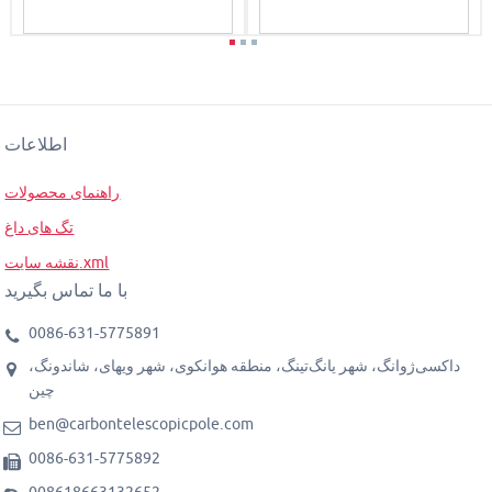
اطلاعات
راهنمای محصولات
تگ های داغ
نقشه سایت.xml
با ما تماس بگیرید
0086-631-5775891
داکسی‌ژوانگ، شهر یانگ‌تینگ، منطقه هوانکوی، شهر ویهای، شاندونگ،
چین
ben@carbontelescopicpole.com
0086-631-5775892
008618663132652