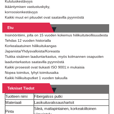
Kulutuskestävyys
ikääntymisen vastustuskyky,
korroosionkestävyys
Kaikki muut eri pituudet ovat saatavilla pyynnöstä
Etu
Insinööritiimi, jolla on 15 vuoden kokemus hiilikuituteollisuudesta
Tehdas 12 vuoden historialla
Korkealaatuinen hiilikuitukangas
Japanista/Yhdysvalloista/Koreasta
Tiukka sisäinen laaduntarkastus, myös kolmannen osapuolen
laaduntarkastus saatavilla pyynnöstä
Kaikki prosessit ovat tiukasti ISO 9001:n mukaisia
Nopea toimitus, lyhyt toimitusaika
Kaikki hiilikuituputket 1 vuoden takuulla
Tekniset Tiedot
Tuotteen nimi
Fibergalsss putki
Materiaali
Lasikuituvalssaushartsit
Sileä, mattapintainen, korkeakiiltoinen
Pinta