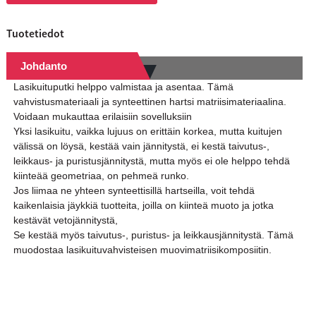
Tuotetiedot
Johdanto
Lasikuituputki helppo valmistaa ja asentaa. Tämä
vahvistusmateriaali ja synteettinen hartsi matriisimateriaalina.
Voidaan mukauttaa erilaisiin sovelluksiin
Yksi lasikuitu, vaikka lujuus on erittäin korkea, mutta kuitujen
välissä on löysä, kestää vain jännitystä, ei kestä taivutus-,
leikkaus- ja puristusjännitystä, mutta myös ei ole helppo tehdä
kiinteää geometriaa, on pehmeä runko.
Jos liimaa ne yhteen synteettisillä hartseilla, voit tehdä
kaikenlaisia ​​jäykkiä tuotteita, joilla on kiinteä muoto ja jotka
kestävät vetojännitystä,
Se kestää myös taivutus-, puristus- ja leikkausjännitystä. Tämä
muodostaa lasikuituvahvisteisen muovimatriisikomposiitin.