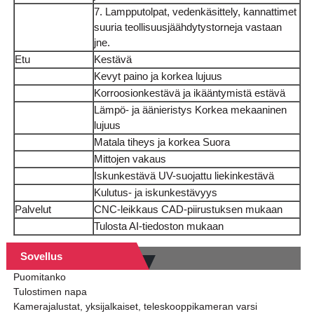
7. Lampputolpat, vedenkäsittely, kannattimet
suuria teollisuusjäähdytystorneja vastaan ​​
jne.
Etu
Kestävä
Kevyt paino ja korkea lujuus
Korroosionkestävä ja ikääntymistä estävä
Lämpö- ja äänieristys Korkea mekaaninen
lujuus
Matala tiheys ja korkea Suora
Mittojen vakaus
Iskunkestävä UV-suojattu liekinkestävä
Kulutus- ja iskunkestävyys
Palvelut
CNC-leikkaus CAD-piirustuksen mukaan
Tulosta AI-tiedoston mukaan
Sovellus
Puomitanko
Tulostimen napa
Kamerajalustat, yksijalkaiset, teleskooppikameran varsi