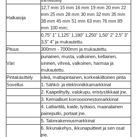
viimeistely
12,7 mm 15 mm 16 mm 19 mm 20 mm 22
mm 25 mm 28 mm 30 mm 32 mm 35 mm
Halkaisija
38 mm 45 mm 51 mm 63 mm 76 mm 89
mm 100 mm;
0,75" 1" 1,125" 1,180" 1,250" 1,50" 2" 2,5" 3"
3,5" 4" ja mukautettu.
Pituus
300mm - 7000mm ja mukautettu.
punainen, musta, valkoinen, keltainen,
Väri
sininen, vihreä, valkoinen, harmaa ja
mukautettu.
Pintakäsittely
sileä, mattapintainen, korkeakiiltoinen pinta
Sovellus
1. Sähkö- ja elektroniikkamarkkinat
2. Kaapelihylly, valokupu, eristystikkaat jne.
3. Kemialliset korroosionestomarkkinat
4. Lattiaritilä, kaide, työtaso, maanalainen
paineputki, portaat jne.
5. Talonrakennusmarkkinat
6. Ikkunakehys, ikkunapuitteet ja sen osat
jne.