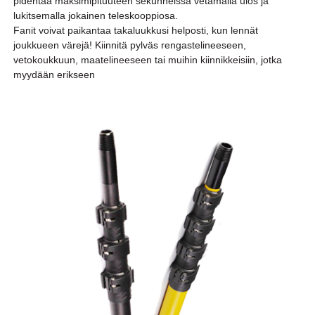
pidentää maksimipituuteen sekunneissa vetämällä ulos ja
tuteleskooppitanko
lukitsemalla jokainen teleskooppiosa.
Fanit voivat paikantaa takaluukkusi helposti, kun lennät
joukkueen värejä! Kiinnitä pylväs rengastelineeseen,
vetokoukkuun, maatelineeseen tai muihin kiinnikkeisiin, jotka
myydään erikseen