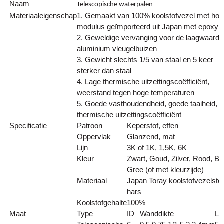
Naam
Telescopische waterpalen
Materiaaleigenschap
1. Gemaakt van 100% koolstofvezel met hog
modulus geïmporteerd uit Japan met epoxyh
2. Geweldige vervanging voor de laagwaardi
aluminium vleugelbuizen
3. Gewicht slechts 1/5 van staal en 5 keer
sterker dan staal
4. Lage thermische uitzettingscoëfficiënt,
weerstand tegen hoge temperaturen
5. Goede vasthoudendheid, goede taaiheid, l
thermische uitzettingscoëfficiënt
Specificatie
Patroon
Keperstof, effen
Oppervlak
Glanzend, mat
Lijn
3K of 1K, 1,5K, 6K
Kleur
Zwart, Goud, Zilver, Rood, Bu
Gree (of met kleurzijde)
Materiaal
Japan Toray koolstofvezelstof
hars
Koolstofgehalte
100%
Maat
Type
ID
Wanddikte
Le