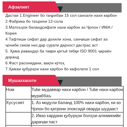
Афзалият
Дастаи 1.Engineer бо таҷрибаи 15 сол саноати нахи карбон
2.Фабрика бо таърихи 12-сола
3.Матоъҳои баландсифати нахи карбон аз Ҷопон / ИМА /
Корея
4.Тафтиши сифат дар дохили хона, санҷиши сифат аз
ҷониби сеюм низ дар сурати дархост дастрас аст
5. Ҳама равандҳо ба таври қатъӣ тибқи ISO 9001 ҷараён
доранд
6.Фаст расонидани, вақти кӯтоҳ
7.Ҳамаи қубурҳои нахи карбон бо кафолати 1 сол
Мушаххасоти
Ном
Tube мудаввар нахи карбон / Tube нахи карбон
мураббаъ
Хусусият
1. Аз модули баланд 100% нахи карбон, ки аз
Ҷопон бо қатрони эпоксидӣ оварда шудааст
2. Иваз кардани қубурҳои болҳои алюминийи
дараҷаи паст