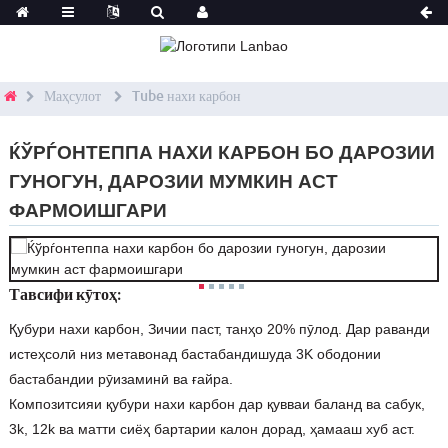
Маҳсулот
Tube нахи карбон
ЌЎРЃОНТЕППА НАХИ КАРБОН БО ДАРОЗИИ
ГУНОГУН, ДАРОЗИИ МУМКИН АСТ
ФАРМОИШГАРИ
Тавсифи кӯтоҳ:
Қубури нахи карбон, Зичии паст, танҳо 20% пӯлод. Дар раванди
истеҳсолӣ низ метавонад бастабандишуда 3K ободонии
бастабандии рӯизаминӣ ва ғайра.
Композитсияи қубури нахи карбон дар қувваи баланд ва сабук,
3k, 12k ва матти сиёҳ бартарии калон дорад, ҳамааш хуб аст.