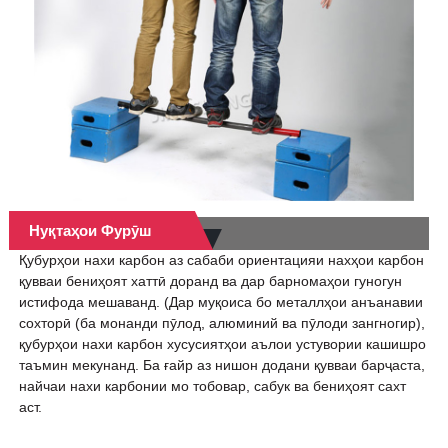
Нуқтаҳои Фурӯш
Қубурҳои нахи карбон аз сабаби ориентацияи нахҳои карбон
қувваи бениҳоят хаттӣ доранд ва дар барномаҳои гуногун
истифода мешаванд. (Дар муқоиса бо металлҳои анъанавии
сохторӣ (ба монанди пӯлод, алюминий ва пӯлоди зангногир),
қубурҳои нахи карбон хусусиятҳои аълои устувории кашишро
таъмин мекунанд. Ба ғайр аз нишон додани қувваи барҷаста,
найчаи нахи карбонии мо тобовар, сабук ва бениҳоят сахт
аст.