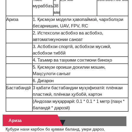
мураббаъ
38
мм
Ариза
1. Қисмҳои модели ҳавопаймоӣ, чархболҳои
бесарнишин, UAV, FPV, RC
2. Истехсоли асбобхо ва асбобхо,
автоматикунонии саноат
3. Асбобхои спортй, асбобхои мусикй,
асбобхои тиббй
4. Таъмир ва таҳкими сохтмони биноҳо
5. Қисмҳои ороиши дохилии мошин,
Маҳсулоти санъат
6. Дигарон
Бастабандӣ
3 қабати бастабандии муҳофизатӣ: плёнкаи
пластикӣ, плёнкаи ҳубобӣ, картон
(Андозаи муқаррарӣ: 0.1 * 0.1 * 1 метр (паҳн *
баландӣ * дарозӣ)
Ариза
Қубури нахи карбон бо қувваи баланд, умри дароз,