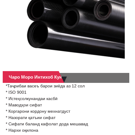
Чаро Моро Интихоб Кунед
*Таҷрибаи васеъ барои зиёда аз 12 сол
* ISO 9001
* Истеҳсолкунандаи касбӣ
* Маводҳои сифат
* Коргарони кордону мехнатдуст
* Назорати қатъии сифат
* Сифати баланд кафолат дода мешавад
* Нархи оқилона