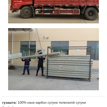
гузашта:
100% нахи карбон сутуни телескопӣ сутуни