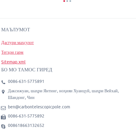
МАЪЛУМОТ
Дастури маҳсулот
Тегҳои гарм
Sitemap.xml
БО МО ТАМОС ГИРЕД
0086-631-5775891
Даксижуан, шаҳри Янтинг, ноҳияи Хуанцуй, шаҳри Вейхай,
Шандонг, Чин
ben@carbontelescopicpole.com
0086-631-5775892
008618663132652