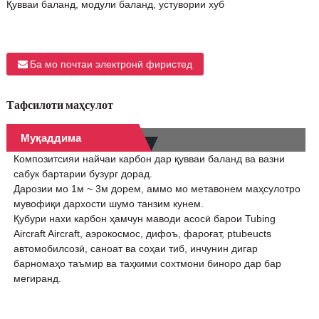
Қувваи баланд, модули баланд, устувории хуб
Ба мо почтаи электронӣ фиристед
Тафсилоти маҳсулот
Муқаддима
Композитсияи найчаи карбон дар қувваи баланд ва вазни
сабук бартарии бузург дорад.
Дарозии мо 1м ~ 3м дорем, аммо мо метавонем маҳсулотро
мувофиқи дархости шумо танзим кунем.
Қубури нахи карбон ҳамчун маводи асосӣ барои Tubing
Aircraft Aircraft, аэрокосмос, дифоъ, фароғат, ptubeucts
автомобилсозӣ, саноат ва соҳаи тиб, инчунин дигар
барномаҳо таъмир ва таҳкими сохтмони биноро дар бар
мегиранд.