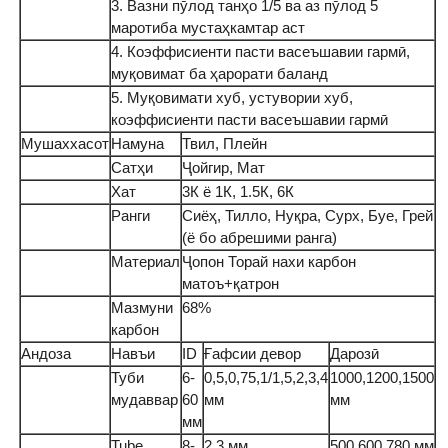
3. Вазни пӯлод танҳо 1/5 ва аз пӯлод 5
маротиба мустаҳкамтар аст
4. Коэффисиенти пасти васеъшавии гармӣ,
муқовимат ба ҳарорати баланд
5. Муқовимати хуб, устувории хуб,
коэффисиенти пасти васеъшавии гармӣ
Мушаххасот
Намуна
Твил, Плейн
Сатҳи
Ҷойгир, Мат
Хат
3К ё 1К, 1.5К, 6К
Ранги
Сиёҳ, Тилло, Нуқра, Сурх, Буе, Грей
(ё бо абрешими ранга)
Материал
Ҷопон Торай нахи карбон
матоъ+қатрон
Мазмуни
68%
карбон
Андоза
Навъи
ID
Ғафсии девор
Дарозӣ
Туби
6-
0,5,0,75,1/1,5,2,3,4
1000,1200,1500
мудаввар
60
мм
мм
мм
Tube
8-
2,3 мм
500.600.780 мм