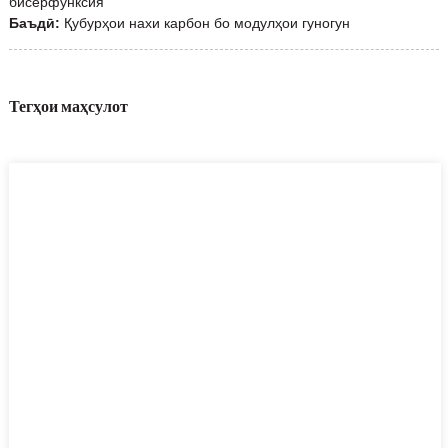
бисёрфунксия
Баъдӣ:
Қубурҳои нахи карбон бо модулҳои гуногун
Тегҳои маҳсулот