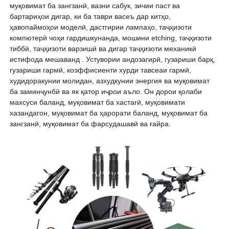
муқовимат ба зангзанӣ, вазни сабук, зичии паст ва
бартариҳои дигар, ки ба таври васеъ дар китҳо,
ҳавопаймоҳои моделӣ, дастгирии лампаҳо, таҷҳизоти
компютерӣ чоҳи гардишкунанда, мошини etching, таҷҳизоти
тиббӣ, таҷҳизоти варзишӣ ва дигар таҷҳизоти механикӣ
истифода мешаванд . Устувории андозагирӣ, гузариши барқ,
гузариши гармӣ, коэффисиенти хурди тавсеаи гармӣ,
худидоракунии молидан, азхудкунии энергия ва муқовимат
ба заминҷунбӣ ва як қатор иҷрои аъло. Он дорои қолаби
махсуси баланд, муқовимат ба хастагӣ, муқовимати
хазандагон, муқовимат ба ҳарорати баланд, муқовимат ба
зангзанӣ, муқовимат ба фарсудашавӣ ва ғайра.