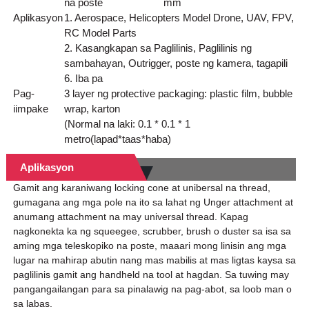
na poste
mm
Aplikasyon
1. Aerospace, Helicopters Model Drone, UAV, FPV,
RC Model Parts
2. Kasangkapan sa Paglilinis, Paglilinis ng
sambahayan, Outrigger, poste ng kamera, tagapili
6. Iba pa
Pag-
3 layer ng protective packaging: plastic film, bubble
iimpake
wrap, karton
(Normal na laki: 0.1 * 0.1 * 1
metro(lapad*taas*haba)
Aplikasyon
Gamit ang karaniwang locking cone at unibersal na thread,
gumagana ang mga pole na ito sa lahat ng Unger attachment at
anumang attachment na may universal thread. Kapag
nagkonekta ka ng squeegee, scrubber, brush o duster sa isa sa
aming mga teleskopiko na poste, maaari mong linisin ang mga
lugar na mahirap abutin nang mas mabilis at mas ligtas kaysa sa
paglilinis gamit ang handheld na tool at hagdan. Sa tuwing may
pangangailangan para sa pinalawig na pag-abot, sa loob man o
sa labas.