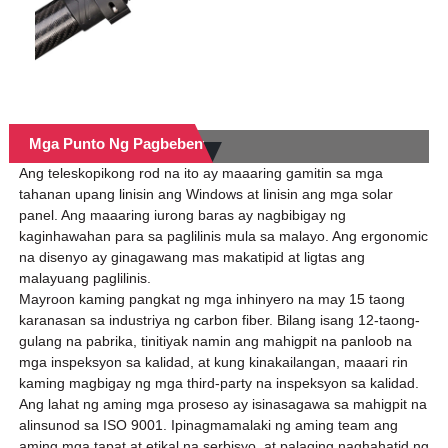
Mga Punto Ng Pagbebenta
Ang teleskopikong rod na ito ay maaaring gamitin sa mga
tahanan upang linisin ang Windows at linisin ang mga solar
panel. Ang maaaring iurong baras ay nagbibigay ng
kaginhawahan para sa paglilinis mula sa malayo. Ang ergonomic
na disenyo ay ginagawang mas makatipid at ligtas ang
malayuang paglilinis.
Mayroon kaming pangkat ng mga inhinyero na may 15 taong
karanasan sa industriya ng carbon fiber. Bilang isang 12-taong-
gulang na pabrika, tinitiyak namin ang mahigpit na panloob na
mga inspeksyon sa kalidad, at kung kinakailangan, maaari rin
kaming magbigay ng mga third-party na inspeksyon sa kalidad.
Ang lahat ng aming mga proseso ay isinasagawa sa mahigpit na
alinsunod sa ISO 9001. Ipinagmamalaki ng aming team ang
aming mga tapat at etikal na serbisyo, at palaging naghahatid ng