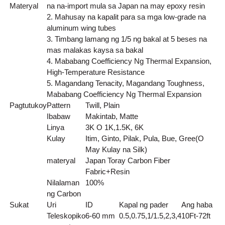
Materyal
na na-import mula sa Japan na may epoxy resin
2. Mahusay na kapalit para sa mga low-grade na
aluminum wing tubes
3. Timbang lamang ng 1/5 ng bakal at 5 beses na
mas malakas kaysa sa bakal
4. Mababang Coefficiency Ng Thermal Expansion,
High-Temperature Resistance
5. Magandang Tenacity, Magandang Toughness,
Mababang Coefficiency Ng Thermal Expansion
Pagtutukoy
Pattern
Twill, Plain
Ibabaw
Makintab, Matte
Linya
3K O 1K,1.5K, 6K
Kulay
Itim, Ginto, Pilak, Pula, Bue, Gree(O
May Kulay na Silk)
materyal
Japan Toray Carbon Fiber
Fabric+Resin
Nilalaman
100%
ng Carbon
Sukat
Uri
ID
Kapal ng pader
Ang haba
Teleskopiko
6-60 mm
0.5,0.75,1/1.5,2,3,4
10Ft-72ft