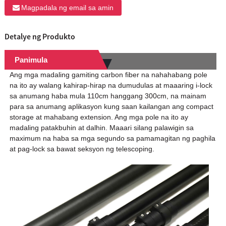
Magpadala ng email sa amin
Detalye ng Produkto
Panimula
Ang mga madaling gamiting carbon fiber na nahahabang pole
na ito ay walang kahirap-hirap na dumudulas at maaaring i-lock
sa anumang haba mula 110cm hanggang 300cm, na mainam
para sa anumang aplikasyon kung saan kailangan ang compact
storage at mahabang extension. Ang mga pole na ito ay
madaling patakbuhin at dalhin. Maaari silang palawigin sa
maximum na haba sa mga segundo sa pamamagitan ng paghila
at pag-lock sa bawat seksyon ng telescoping.