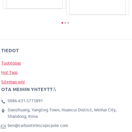
TIEDOT
Tuoteopas
Hot Tags
Sitemap.xml
OTA MEIHIN YHTEYTTÄ
0086-631-5775891
Daxizhuang, Yangting Town, Huancui District, Weihai City,
Shandong, Kiina
ben@carbontelescopicpole.com