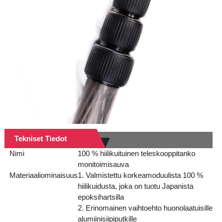
Tekniset Tiedot
Nimi
100 % hiilikuituinen teleskooppitanko
monitoimisauva
Materiaaliominaisuus
1. Valmistettu korkeamoduulista 100 %
hiilikuidusta, joka on tuotu Japanista
epoksihartsilla
2. Erinomainen vaihtoehto huonolaatuisille
alumiinisiipiputkille