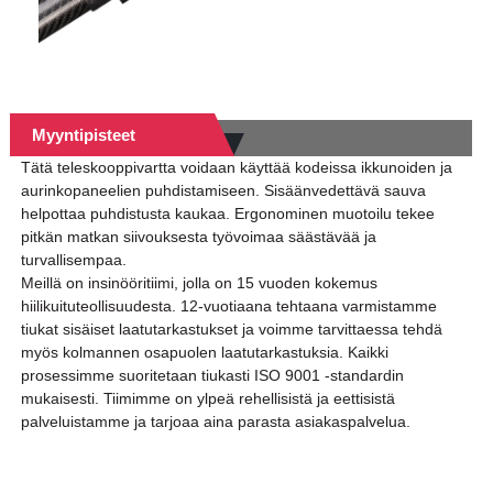
tuteleskooppitanko
Myyntipisteet
Tätä teleskooppivartta voidaan käyttää kodeissa ikkunoiden ja
aurinkopaneelien puhdistamiseen. Sisäänvedettävä sauva
helpottaa puhdistusta kaukaa. Ergonominen muotoilu tekee
pitkän matkan siivouksesta työvoimaa säästävää ja
turvallisempaa.
Meillä on insinööritiimi, jolla on 15 vuoden kokemus
hiilikuituteollisuudesta. 12-vuotiaana tehtaana varmistamme
tiukat sisäiset laatutarkastukset ja voimme tarvittaessa tehdä
myös kolmannen osapuolen laatutarkastuksia. Kaikki
prosessimme suoritetaan tiukasti ISO 9001 -standardin
mukaisesti. Tiimimme on ylpeä rehellisistä ja eettisistä
palveluistamme ja tarjoaa aina parasta asiakaspalvelua.