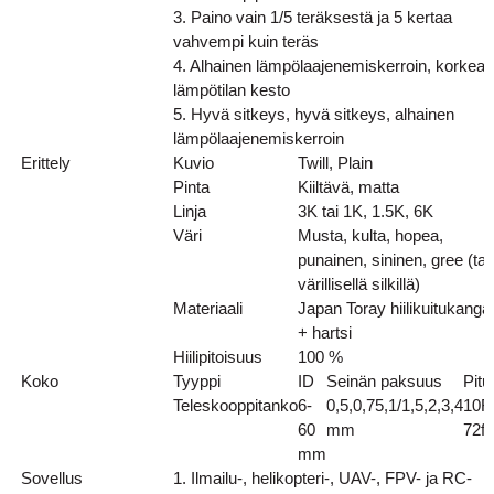
3. Paino vain 1/5 teräksestä ja 5 kertaa
vahvempi kuin teräs
4. Alhainen lämpölaajenemiskerroin, korkean
lämpötilan kesto
5. Hyvä sitkeys, hyvä sitkeys, alhainen
lämpölaajenemiskerroin
Erittely
Kuvio
Twill, Plain
Pinta
Kiiltävä, matta
Linja
3K tai 1K, 1.5K, 6K
Väri
Musta, kulta, hopea,
punainen, sininen, gree (tai
värillisellä silkillä)
Materiaali
Japan Toray hiilikuitukanga
+ hartsi
Hiilipitoisuus
100 %
Koko
Tyyppi
ID
Seinän paksuus
Pitu
Teleskooppitanko
6-
0,5,0,75,1/1,5,2,3,4
10Ft
60
mm
72ft
mm
Sovellus
1. Ilmailu-, helikopteri-, UAV-, FPV- ja RC-