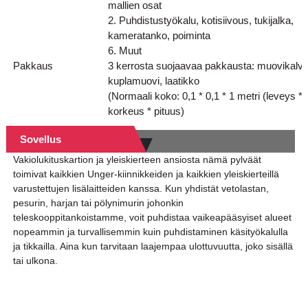
mallien osat
2. Puhdistustyökalu, kotisiivous, tukijalka,
kameratanko, poiminta
6. Muut
Pakkaus
3 kerrosta suojaavaa pakkausta: muovikalvo
kuplamuovi, laatikko
(Normaali koko: 0,1 * 0,1 * 1 metri (leveys *
korkeus * pituus)
Sovellus
Vakiolukituskartion ja yleiskierteen ansiosta nämä pylväät
toimivat kaikkien Unger-kiinnikkeiden ja kaikkien yleiskierteillä
varustettujen lisälaitteiden kanssa. Kun yhdistät vetolastan,
pesurin, harjan tai pölynimurin johonkin
teleskooppitankoistamme, voit puhdistaa vaikeapääsyiset alueet
nopeammin ja turvallisemmin kuin puhdistaminen käsityökalulla
ja tikkailla. Aina kun tarvitaan laajempaa ulottuvuutta, joko sisällä
tai ulkona.