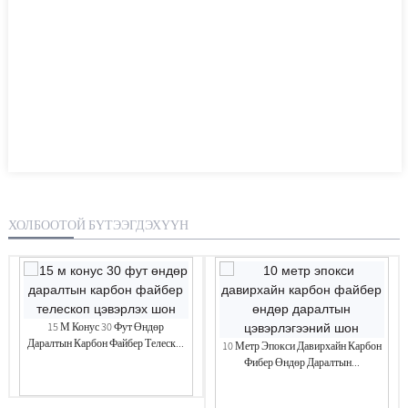
ХОЛБООТОЙ БҮТЭЭГДЭХҮҮН
15 М Конус 30 Фут Өндөр
Даралтын Карбон Файбер Телеск...
10 Метр Эпокси Давирхайн Карбон
Фибер Өндөр Даралтын...