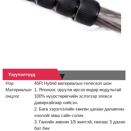
Үзүүлэлтүүд
Нэр
45Ft Hybrid материалын телескоп шон
Материалын
1. Японоос оруулж ирсэн өндөр модультай
онцлог
100% нүүрстөрөгчийн эслэгээр эпокси
давирхайгаар хийсэн.
2. Бага зэрэглэлийн хөнгөн цагаан далавчны
хоолойг маш сайн солих
3. Гангийн зөвхөн 1/5 жинтэй, гангаас 5 дахин
бат бөх