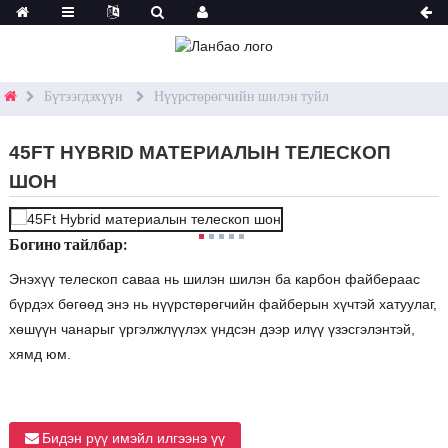
Бүтээгдэхүүн
Нүүрстөрөгчийн шилэн туйл
45FT HYBRID МАТЕРИАЛЫН ТЕЛЕСКОП
ШОН
Богино тайлбар:
Энэхүү телескоп саваа нь шилэн шилэн ба карбон файбераас
бүрдэх бөгөөд энэ нь нүүрстөрөгчийн файберын хүчтэй хатуулаг,
хөшүүн чанарыг үргэлжлүүлэх үндсэн дээр илүү үзэсгэлэнтэй,
хямд юм.
Бидэн рүү имэйл илгээнэ үү