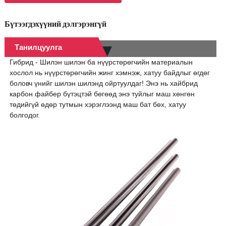
Бүтээгдэхүүний дэлгэрэнгүй
Танилцуулга
Гибрид - Шилэн шилэн ба нүүрстөрөгчийн материалын
хослол нь нүүрстөрөгчийн жинг хэмнэж, хатуу байдлыг өгдөг
боловч үнийг шилэн шилэнд ойртуулдаг! Энэ нь хайбрид
карбон файбер бүтэцтэй бөгөөд энэ туйлыг маш хөнгөн
төдийгүй өдөр тутмын хэрэглээнд маш бат бөх, хатуу
болгодог.