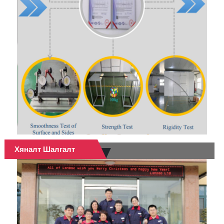
Хяналт Шалгалт