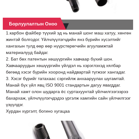
Борлуулалтын Оноо
1.карбон файбер түүхий эд нь манай шонг маш хатуу, хөнгөн
жинтэй болгодог. Үйлчлүүлэгчдийн янз бүрийн хүсэлтийг
хангахын тулд өөр өөр нүүрстөрөгчийн агууламжтай
материалууд байдаг.
2. Бат бөх патентын хөшүүргийн хавчаар бүхий шон.
Хавчааруудын хөшүүргийн үйлдэл нь хэрэглэхэд хялбар
бөгөөд хэсэг бүрийн хооронд найдвартай түгжээг хангадаг.
3. Хэсэг бүрийг татахаас сэргийлж анхааруулах шугамтай.
Манай бүх үйл явц ISO 9001 стандартын дагуу явагддаг.
Манай хамт олон шударга ёс суртахуунтай үйлчилгээгээрээ
бахархаж, үйлчлүүлэгчдэдээ үргэлж хамгийн сайн үйлчилгээг
үзүүлдэг.
Хурдан хүргэлт, богино хугацаа