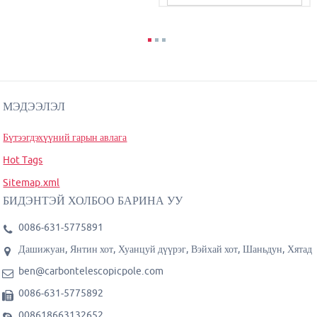
МЭДЭЭЛЭЛ
Бүтээгдэхүүний гарын авлага
Hot Tags
Sitemap.xml
БИДЭНТЭЙ ХОЛБОО БАРИНА УУ
0086-631-5775891
Дашижуан, Янтин хот, Хуанцуй дүүрэг, Вэйхай хот, Шаньдун, Хятад
ben@carbontelescopicpole.com
0086-631-5775892
008618663132652