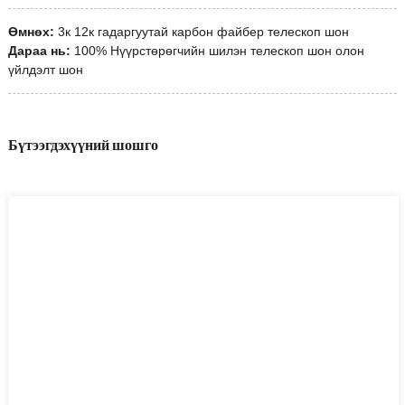
Өмнөх:
3к 12к гадаргуутай карбон файбер телескоп шон
Дараа нь:
100% Нүүрстөрөгчийн шилэн телескоп шон олон
үйлдэлт шон
Бүтээгдэхүүний шошго