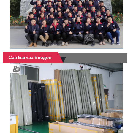
Сав Баглаа Боодол