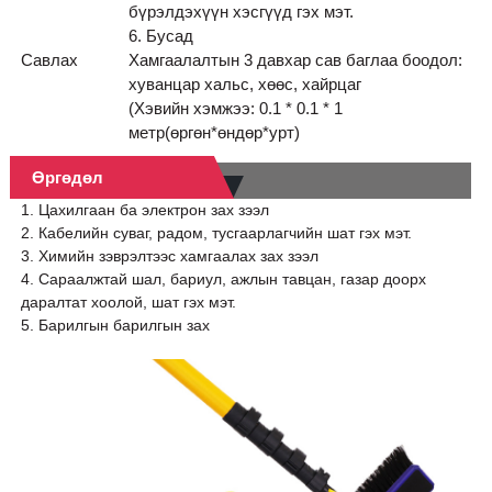
бүрэлдэхүүн хэсгүүд гэх мэт.
6. Бусад
Савлах
Хамгаалалтын 3 давхар сав баглаа боодол:
хуванцар хальс, хөөс, хайрцаг
(Хэвийн хэмжээ: 0.1 * 0.1 * 1
метр(өргөн*өндөр*урт)
Өргөдөл
1. Цахилгаан ба электрон зах зээл
2. Кабелийн суваг, радом, тусгаарлагчийн шат гэх мэт.
3. Химийн зэврэлтээс хамгаалах зах зээл
4. Сараалжтай шал, бариул, ажлын тавцан, газар доорх
даралтат хоолой, шат гэх мэт.
5. Барилгын барилгын зах