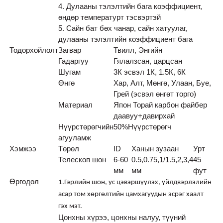
4. Дулааны тэлэлтийн бага коэффициент,
өндөр температурт тэсвэртэй
5. Сайн бат бөх чанар, сайн хатуулаг,
дулааны тэлэлтийн коэффициент бага
Тодорхойлолт
Загвар
Твилл, Энгийн
Гадаргуу
Гялалзсан, царцсан
Шугам
3К эсвэл 1К, 1.5К, 6К
Өнгө
Хар, Алт, Мөнгө, Улаан, Буе,
Грей (эсвэл өнгөт торго)
Материал
Япон Торай карбон файбер
даавуу+давирхай
Нүүрстөрөгчийн
50
%
Нүүрстөрөгч
агууламж
Хэмжээ
Төрөл
ID
Ханын зузаан
Урт
Телескоп шон
6-60
0.5,0.75,1/1.5,2,3,4
45
мм
мм
фут
Өргөдөл
1.Гэрлийн шон, ус цэвэршүүлэх, үйлдвэрлэлийн
асар том хөргөлтийн цамхагуудын эсрэг хаалт
гэх мэт.
Цонхны хүрээ, цонхны налуу, түүний