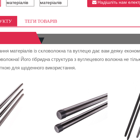
Надішліть нам елек
ДУКТУ
ТЕГИ ТОВАРІВ
ання матеріалів із скловолокна та вуглецю дає вам деяку економі
волокна! Його гібридна структура з вуглецевого волокна не тіл
сткою для щоденного використання.