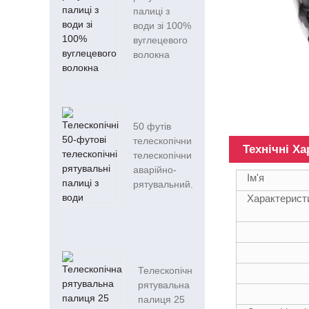
палиці з
води зі 100%
вуглецевого
волокна
50 футів
телескопічний
Технічні Х
телескопічний
аварійно-
Ім'я
рятувальний...
Характерист
Телескопічна
рятувальна
палиця 25