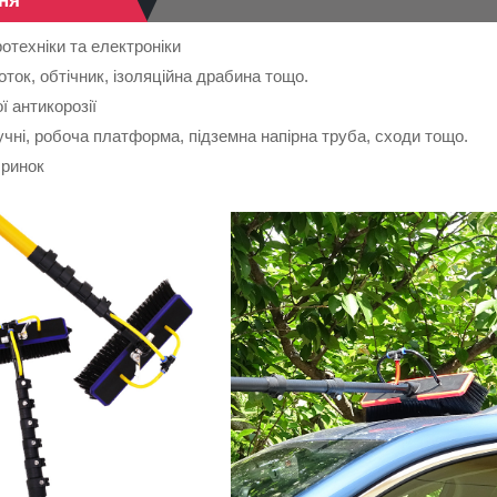
ня
ротехніки та електроніки
оток, обтічник, ізоляційна драбина тощо.
ої антикорозії
ручні, робоча платформа, підземна напірна труба, сходи тощо.
 ринок