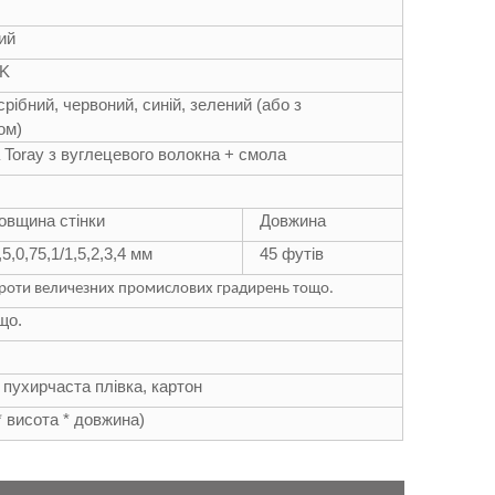
ий
6K
срібний, червоний, синій, зелений (або з
ом)
 Toray з вуглецевого волокна + смола
овщина стінки
Довжина
,5,0,75,1/1,5,2,3,4 мм
45 футів
 проти величезних промислових градирень тощо.
що.
 пухирчаста плівка, картон
 * висота * довжина)