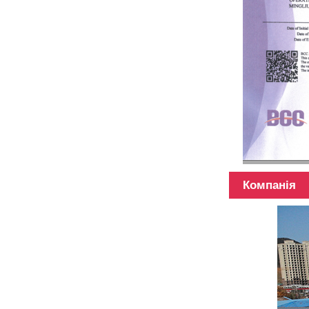
Телескопічна
палиця 45
футів з
гібридних
матеріалів
Телескопічна
Компанія
палиця з
вуглецевого
волокна 3k
12k