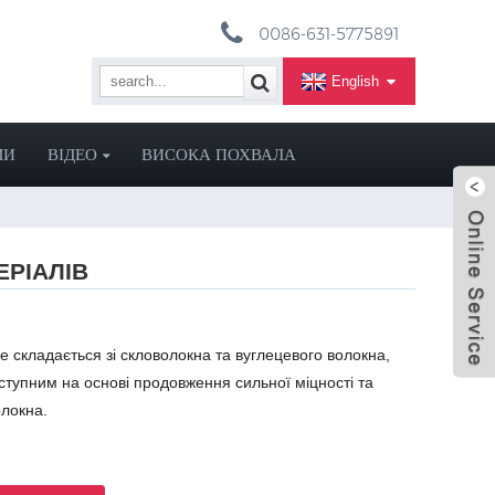
0086-631-5775891
English
МИ
ВІДЕО
ВИСОКА ПОХВАЛА
ЕРІАЛІВ
 складається зі скловолокна та вуглецевого волокна,
оступним на основі продовження сильної міцності та
олокна.