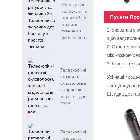
Рятувальна
телескопічна
Пункти Пр
палиця 3k з
простої
1. сировина з 
тканини з
вуглецевого...
щоб задовольнит
2. Стовп із мі
між кожною сек
3. Кожна секці
Телескопічні
стовпи зі
Усі наші проце
скловолокна
обслуговування
з хорошою
Швидка доставк
міцністю для
води...
Телескопічні
рятувальні