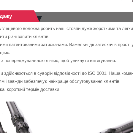
одажу
вуглецевого волокна робить наші стовпи дуже жорсткими та легки
и різні запити клієнтів.
цними патентованими затискачами. Важельні дії затискачів прості
цією.
я з попереджувальною лінією, щоб уникнути витягування.
си здійснюються в суворій відповідності до ISO 9001. Наша ком
м і завжди забезпечує найкраще обслуговування клієнтів.
а, короткий термін доставки