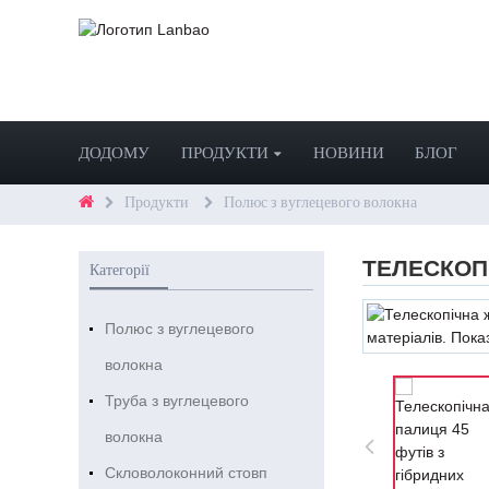
ДОДОМУ
ПРОДУКТИ
НОВИНИ
БЛОГ
Продукти
Полюс з вуглецевого волокна
ТЕЛЕСКОПІ
Категорії
Полюс з вуглецевого
волокна
Труба з вуглецевого
волокна
Скловолоконний стовп