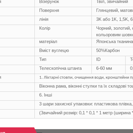
я
Візерунок
Твіл, звичайний
Поверхня
Глянцевий, матов
лінія
3K або 1K, 1,5K, 
Колір
Чорний, золотий, 
кольоровим шовк
матеріал
Японська тканина
Вміст вуглецю
50
%
Карбон
Тип
ID
Т
Телескопічна штанга
6-60 мм
0
я
1. Ліхтарні стовпи, очищення води, кронштейни
Віконна рама, віконні стулки та їх складові то
6. Інші
3 шари захисної упаковки: пластикова плівка,
(Звичайний розмір: 0,1 * 0,1 * 1 метр (ширина