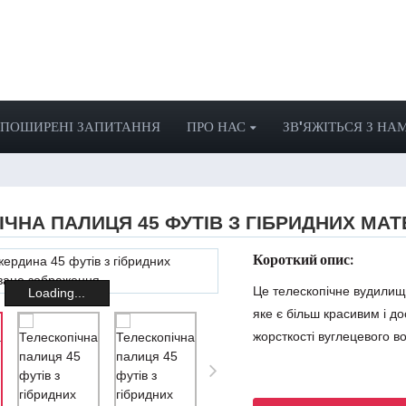
ПОШИРЕНІ ЗАПИТАННЯ
ПРО НАС
ЗВ'ЯЖІТЬСЯ З НА
ЧНА ПАЛИЦЯ 45 ФУТІВ З ГІБРИДНИХ МАТ
Короткий опис:
Це телескопічне вудилище
Loading...
яке є більш красивим і д
жорсткості вуглецевого в