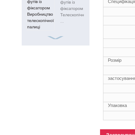
Специфікаці
футів із
фіксатором
Телескопічна
...
ISO9001 Frp
Square 15ft
20mm
Скловолоконна
Розмір
трубка
застосуванн
18FT
Упаковка
телескопічні
композитні
труби зі
скловолокна