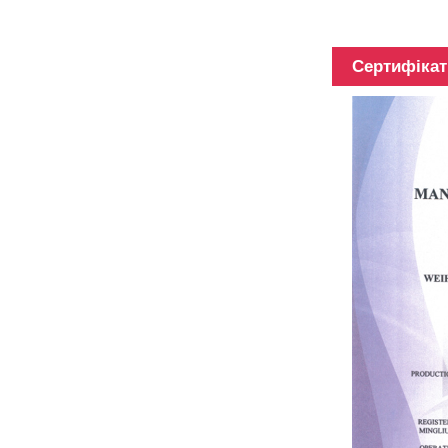
3K, 6K,
12K,...
Сертифікат
Труба з
вуглецевого
волокна
різної
довжини,
довжина
може...
Багатофункціональна
телескопічна палиця
зі 100% вуглецевого
волокна