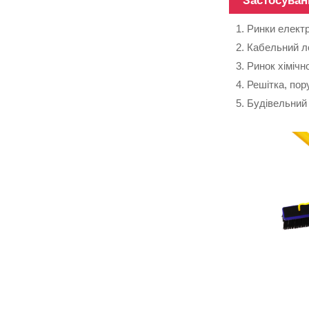
Застосуван
1. Ринки елект
2. Кабельний л
3. Ринок хімічн
12-метрова
4. Решітка, по
надміцна
5. Будівельний
телескопічна
палиця зі
скловолокна
Трубки з
вуглецевого
волокна
різної
поверхні,