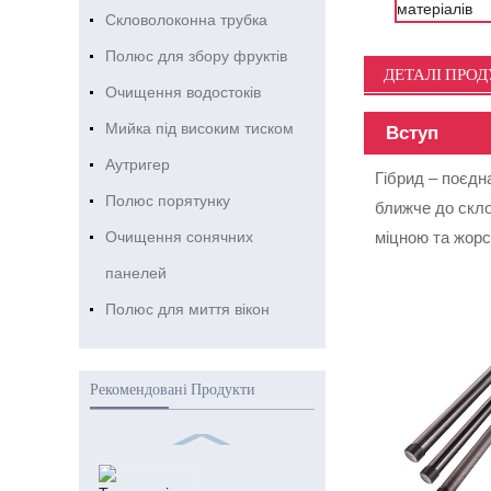
Скловолоконна трубка
Полюс для збору фруктів
ДЕТАЛІ ПРО
Очищення водостоків
Мийка під високим тиском
Вступ
Аутригер
Гібрид – поєдн
Полюс порятунку
ближче до скло
Очищення сонячних
міцною та жор
панелей
Полюс для миття вікон
Рекомендовані Продукти