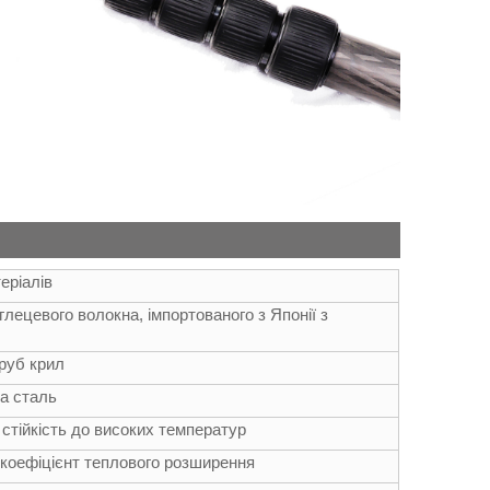
еріалів
лецевого волокна, імпортованого з Японії з
труб крил
за сталь
 стійкість до високих температур
й коефіцієнт теплового розширення