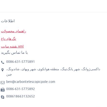
اطلاعات
راهنمای محصولات
تگ های داغ
نقشه سایت.xml
با ما تماس بگیرید
0086-631-5775891
داکسی‌ژوانگ، شهر یانگ‌تینگ، منطقه هوانکوی، شهر ویهای، شاندونگ،
چین
ben@carbontelescopicpole.com
0086-631-5775892
008618663132652