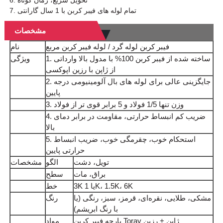
6. تحویل سریع، زمان کوتاه
7. تمام لوله های فیبر کربن با 1 سال گارانتی
مشخصات
فیبر کربن لوله گرد / لوله فیبر کربن مربع
نام
1. ساخته شده از فیبر کربن 100% با مدول بالا وارداتی
ویژگی
از ژاپن با رزین اپوکسی
2. جایگزینی عالی برای لوله های بال آلومینیومی درجه
پایین
3. وزن تنها 1/5 فولاد و 5 برابر قوی تر از فولاد
4. ضریب کم انبساط حرارتی، مقاومت در برابر دمای
بالا
5. استحکام خوب، چقرمگی خوب، ضریب انبساط
حرارتی پایین
تویل، دشت
الگو
مشخصات
براق، مات
سطح
3K یا 1K، 1.5K، 6K
خط
مشکی، طلایی، نقره‌ای، قرمز، سبز، رنگی (یا
رنگ
با رنگ ابریشم)
پارچه فیبر کربن Toray ژاپن + رزین
مواد