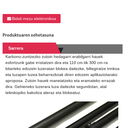
Bidali mezu elektronikoa
Produktuaren xehetasuna
Sarrera
Karbono-zuntzezko zutoin hedagarri erabilgarri hauek
esfortzurik gabe irristatzen dira eta 110 cm-tik 300 cm-ra
bitarteko edozein luzeratan blokea daitezke, biltegiratze trinkoa
eta luzapen luzea beharrezkoak diren edozein aplikaziotarako
aproposa. Zutoin hauek maneiatzeko eta eramateko errazak
dira. Gehieneko luzerara luza daitezke segundotan, atal
teleskopiko bakoitza ateraz eta blokeatuz.