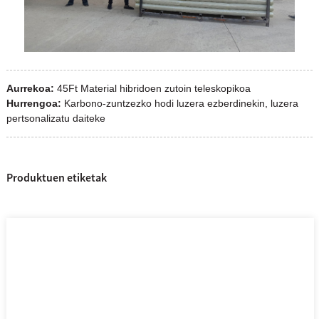
Aurrekoa:
45Ft Material hibridoen zutoin teleskopikoa
Hurrengoa:
Karbono-zuntzezko hodi luzera ezberdinekin, luzera
pertsonalizatu daiteke
Produktuen etiketak