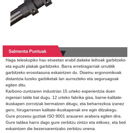
Salmenta Puntuak
Haga teleskopiko hau etxeetan erabil daiteke leihoak garbitzeko
eta eguzki plakak garbitzeko. Barra erretiragarriak urrutitik
garbitzeko erosotasuna eskaintzen du. Diseinu ergonomikoak
distantzia luzeko garbiketak lan aurrezteko eta seguruagoak
egiten ditu.
Karbono-zuntzaren industrian 15 urteko esperientzia duen
ingeniari talde bat dugu. 12 urteko fabrika gisa, barne-kalitate-
ikuskapen zorrotzak bermatzen ditugu, eta beharrezkoa izanez
gero, hirugarrenen kalitate-ikuskapenak ere egin ditzakegu.
Gure prozesu guztiak ISO 9001 arauaren arabera egiten dira.
Gure taldea harro dago gure zerbitzu zintzo eta etikoez, eta beti
eskaintzen die bezeroarentzako zerbitzu onena.