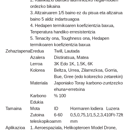
ordezko bikaina
3. Altzairuaren 1/5 baino ez du pisua eta altzairua
baino 5 aldiz indartsuagoa
4. Hedapen termikoaren koefizientzia baxua,
Tenperatura handiko erresistentzia
5. Tenacity ona, Toughness ona, Hedapen
termikoaren koefizientzia baxua
Zehaztapena
Eredua
Twill, Lautada
Azalera
Distiratsua, Matea
Lerroa
3K Edo 1K, 1.5K, 6K
Kolorea
Beltza, Urrea, Zilarrezkoa, Gorria,
Bue, Gree (edo kolorezko zetarekin)
Materiala
Japoniako Toray karbono-zuntzezko
ehuna+erretxina
Karbono
% 100
Edukia
Tamaina
Mota
ID
Hormaren lodiera
Luzera
Zutoina
6-60
0,5,0,75,1/1,5,2,3,4
10Ft-72ft
teleskopikoa
mm
mm
Aplikazioa
1. Aeroespaziala, Helikopteroen Model Drone,