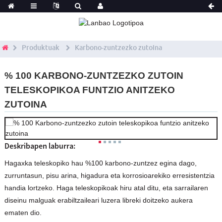
Produktuak
Karbono-zuntzezko zutoina
% 100 KARBONO-ZUNTZEZKO ZUTOIN
TELESKOPIKOA FUNTZIO ANITZEKO
ZUTOINA
Deskribapen laburra:
Hagaxka teleskopiko hau %100 karbono-zuntzez egina dago,
zurruntasun, pisu arina, higadura eta korrosioarekiko erresistentzia
handia lortzeko. Haga teleskopikoak hiru atal ditu, eta sarrailaren
diseinu malguak erabiltzaileari luzera libreki doitzeko aukera
ematen dio.