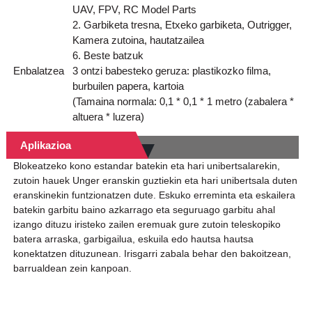
UAV, FPV, RC Model Parts
2. Garbiketa tresna, Etxeko garbiketa, Outrigger,
Kamera zutoina, hautatzailea
6. Beste batzuk
Enbalatzea
3 ontzi babesteko geruza: plastikozko filma,
burbuilen papera, kartoia
(Tamaina normala: 0,1 * 0,1 * 1 metro (zabalera *
altuera * luzera)
Aplikazioa
Blokeatzeko kono estandar batekin eta hari unibertsalarekin,
zutoin hauek Unger eranskin guztiekin eta hari unibertsala duten
eranskinekin funtzionatzen dute. Eskuko erreminta eta eskailera
batekin garbitu baino azkarrago eta seguruago garbitu ahal
izango dituzu iristeko zailen eremuak gure zutoin teleskopiko
batera arraska, garbigailua, eskuila edo hautsa hautsa
konektatzen dituzunean. Irisgarri zabala behar den bakoitzean,
barrualdean zein kanpoan.