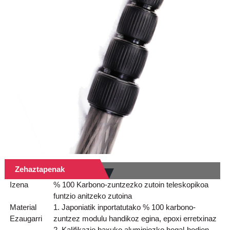
Zehaztapenak
Izena
% 100 Karbono-zuntzezko zutoin teleskopikoa
funtzio anitzeko zutoina
Material
1. Japoniatik inportatutako % 100 karbono-
Ezaugarri
zuntzez modulu handikoz egina, epoxi erretxinaz
2. Kalifikazio baxuko aluminiozko hegal-hodien