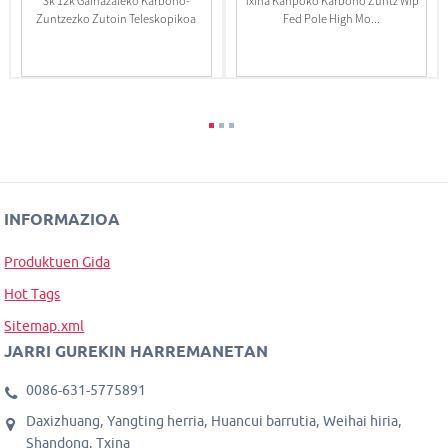
3k 12k Gainazaleko Karbono-
Txina Kanpoko Karbono Zuntz Wfp
Zuntzezko Zutoin Teleskopikoa
Fed Pole High Mo...
INFORMAZIOA
Produktuen Gida
Hot Tags
Sitemap.xml
JARRI GUREKIN HARREMANETAN
0086-631-5775891
Daxizhuang, Yangting herria, Huancui barrutia, Weihai hiria,
Shandong, Txina