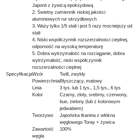
Japonii z żywicą epoksydową
2. Świetny zamiennik niskiej jakości
aluminiowych rur skrzydłowych
3. Waży tylko 1/5 stali i jest 5 razy mocniejszy od
stali
4. Niski współczynnik rozszerzalności cieplnej,
odporność na wysoką temperaturę
5. Dobra wytrzymałość na rozciąganie, dobra
wytrzymałość, niski współczynnik
rozszerzalności cieplnej
Specyfikacja
Wzór
Twill, zwykły
Powierzchnia
Błyszczący, matowy
Linia
3 tys. lub 1 tys., 1,5 tys., 6 tys
Kolor
Czarny, złoty, srebrny, czerwony,
bue, zielony (lub z kolorowym
jedwabiem)
Tworzywo
Japońska tkanina z włókna
węglowego Toray + żywica
Zawartość
100%
węgla