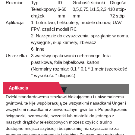
Rozmiar
Typ
ID
Grubość ścianki
Długość
Teleskopowy
6-60
0,5,0,75,1/1,5,2,3,4
10 stóp-
drążek
mm
mm
72 stóp
Aplikacja
1. Lotnictwo, helikoptery, modele dronów, UAV,
FPV, części modeli RC
2. Narzędzie do czyszczenia, sprzątanie w domu,
wysięgnik, słup kamery, zbieracz
6. Inne
Uszczelka
3 warstwy opakowania ochronnego: folia
plastikowa, folia bąbelkowa, karton
(Normalny rozmiar: 0,1 * 0,1 * 1 metr (szerokość
* wysokość * długość)
Aplikacja
Dzięki standardowemu stożkowi blokującemu i uniwersalnemu
gwintowi, te kije współpracują ze wszystkimi nasadkami Unger i
wszystkimi nasadkami z uniwersalnym gwintem. Po podłączeniu
ściągaczki, szorowarki, szczotki lub miotełki do jednego z
naszych drążków teleskopowych możesz czyścić trudno
dostępne miejsca szybciej i bezpieczniej niż czyszczenie za
pomocą ręcznego narzędzia i drabiny. Zawsze, gdy potrzebny