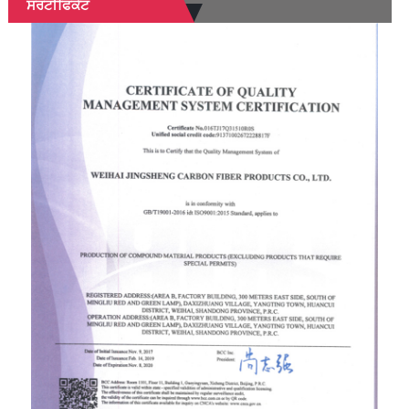
ਸਰਟੀਫਿਕੇਟ