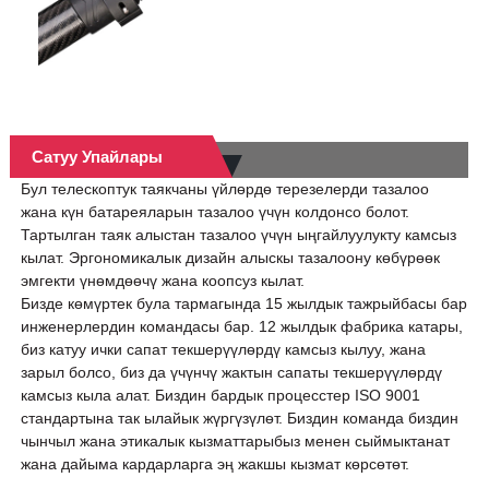
Сатуу Упайлары
Бул телескоптук таякчаны үйлөрдө терезелерди тазалоо
жана күн батареяларын тазалоо үчүн колдонсо болот.
Тартылган таяк алыстан тазалоо үчүн ыңгайлуулукту камсыз
кылат. Эргономикалык дизайн алыскы тазалоону көбүрөөк
эмгекти үнөмдөөчү жана коопсуз кылат.
Бизде көмүртек була тармагында 15 жылдык тажрыйбасы бар
инженерлердин командасы бар. 12 жылдык фабрика катары,
биз катуу ички сапат текшерүүлөрдү камсыз кылуу, жана
зарыл болсо, биз да үчүнчү жактын сапаты текшерүүлөрдү
камсыз кыла алат. Биздин бардык процесстер ISO 9001
стандартына так ылайык жүргүзүлөт. Биздин команда биздин
чынчыл жана этикалык кызматтарыбыз менен сыймыктанат
жана дайыма кардарларга эң жакшы кызмат көрсөтөт.