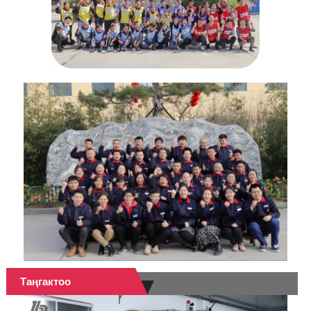
Таңгактоо