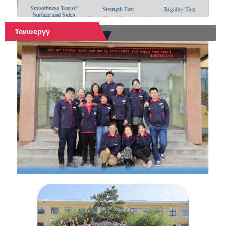
Текшерүү