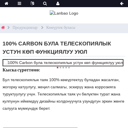
Продукциялар
Көмүртек буласы
100% CARBON БУЛА ТЕЛЕСКОПИЯЛЫК
УСТУН КӨП ФУНКЦИЯЛУУ УЮЛ
Кыска сүрөттөмө:
Бул телескопиялык таяк 100% көмүртектүү буладан жасалган,
жогорку катуулугу, жеңил салмагы, эскирүү жана коррозияга
туруктуулугу үчүн. Телескопиялык таяк үч бөлүктөн турат жана
кулпунун ийкемдүү дизайны колдонуучуга узундугун эркин жөнгө
салууга мүмкүндүк берет.