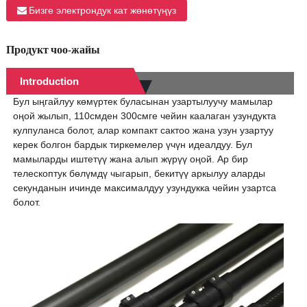
Бизге электрондук кат жөнөтүңүз
Продукт чоо-жайы
Introduction
Бул ыңгайлуу көмүртек буласынан узартылуучу мамылар
оңой жылып, 110смден 300смге чейин каалаган узундукта
кулпуланса болот, алар компакт сактоо жана узун узартуу
керек болгон бардык тиркемелер үчүн идеалдуу. Бул
мамыларды иштетүү жана алып жүрүү оңой. Ар бир
телескоптук бөлүмдү чыгарып, бекитүү аркылуу аларды
секунданын ичинде максималдуу узундукка чейин узартса
болот.