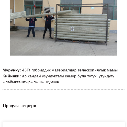
Мурунку:
45Ft гибриддик материалдар телескопиялык мамы
Кийинки:
ар кандай узундуктагы көмүр була түтүк, узундугу
ылайыкташтырылышы мүмкүн
Продукт тегдери