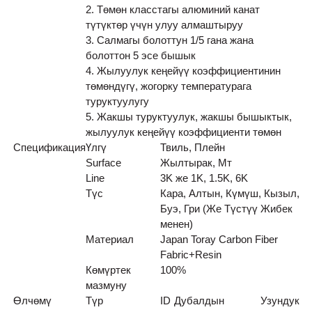
2. Төмөн класстагы алюминий канат
түтүктөр үчүн улуу алмаштыруу
3. Салмагы болоттун 1/5 гана жана
болоттон 5 эсе бышык
4. Жылуулук кеңейүү коэффициентинин
төмөндүгү, жогорку температурага
туруктуулугу
5. Жакшы туруктуулук, жакшы бышыктык,
жылуулук кеңейүү коэффициенти төмөн
Спецификация
Үлгү
Твиль, Плейн
Surface
Жылтырак, Мт
Line
3K же 1K, 1.5K, 6K
Түс
Кара, Алтын, Күмүш, Кызыл,
Буэ, Гри (Же Түстүү Жибек
менен)
Материал
Japan Toray Carbon Fiber
Fabric+Resin
Көмүртек
100%
мазмуну
Өлчөмү
Түр
ID
Дубалдын
Узундук