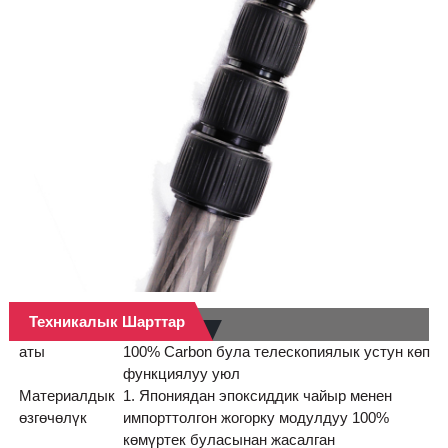
Техникалык Шарттар
аты
100% Carbon була телескопиялык устун көп
функциялуу уюл
Материалдык
1. Япониядан эпоксиддик чайыр менен
өзгөчөлүк
импорттолгон жогорку модулдуу 100%
көмүртек буласынан жасалган