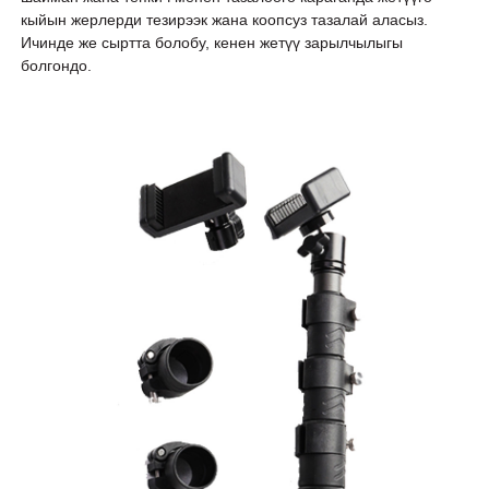
кыйын жерлерди тезирээк жана коопсуз тазалай аласыз.
Ичинде же сыртта болобу, кенен жетүү зарылчылыгы
болгондо.