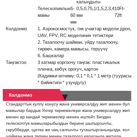
калыңдыгы
Телескопиялык
6-
0,5,0,75,1/1,5,2,3,4
10Ft-
мамы
60
мм
72ft
мм
Колдонмо
1. Аэрокосмостук, тик учактар ​​модели дрон,
UAV, FPV, RC моделинин тетиктери
2. Тазалоочу шайман, үйдү тазалоочу,
тирөөч, камера мамысы, терүүчү
6. Башкалар
Таңгактоо
3 катмар коргоочу таңгак: пластикалык
пленка, көбүк орогуч, картон
(Кадимки өлчөмү: 0,1 * 0,1 * 1 метр (туурасы
* бийиктиги * узундугу)
Колдонмо
Стандарттык кулпу конусу жана универсалдуу жип менен бул
мамылар бардык Унгер тиркемелери жана универсалдуу жип
менен ар кандай тиркемелер менен иштейт. Биздин
телескоптук мамыларыбыздын бирине шыпыргычты,
скрубберди, щетка же чаң салгычты туташтырганыңызда, кол
шайман жана тепкич менен тазалоого караганда жетүүгө