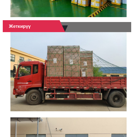
Жеткирүү