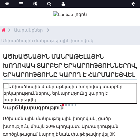
Ապրանքներ
Ածխածնային մանրաթելային խողովակ
ԱԾԽԱԾՆԱՅԻՆ ՄԱՆՐԱԹԵԼԱՅԻՆ
ԽՈՂՈՎԱԿ ՏԱՐԲԵՐ ԵՐԿԱՐՈՒԹՅՈՒՆՆԵՐՈՎ,
ԵՐԿԱՐՈՒԹՅՈՒՆԸ ԿԱՐՈՂ Է ՀԱՐՄԱՐԵՑՎԵԼ
Կարճ նկարագրություն.
Ածխածնային մանրաթելային խողովակ, ցածր
խտություն, միայն 20% պողպատ: Արտադրության
գործընթացում կարող է նաև փաթեթավորվել 3K