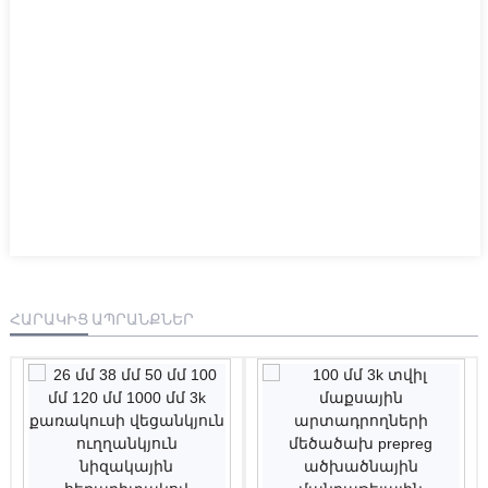
ՀԱՐԱԿԻՑ ԱՊՐԱՆՔՆԵՐ