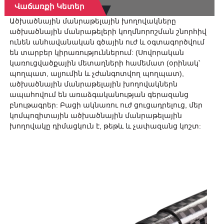
Վաճառքի Կետեր
Ածխածնային մանրաթելային խողովակները
ածխածնային մանրաթելերի կողմնորոշման շնորհիվ
ունեն անհավանական գծային ուժ և օգտագործվում
են տարբեր կիրառություններում: (Սովորական
կառուցվածքային մետաղների համեմատ (օրինակ՝
բեր
պողպատ, ալյումին և չժանգոտվող պողպատ),
երով,
ածխածնային մանրաթելային խողովակներն
ապահովում են առաձգականության գերազանց
բնութագրեր: Բացի ակնառու ուժ ցուցադրելուց, մեր
կոմպոզիտային ածխածնային մանրաթելային
խողովակը դիմացկուն է, թեթև և չափազանց կոշտ:
ային
ին
ոնալ