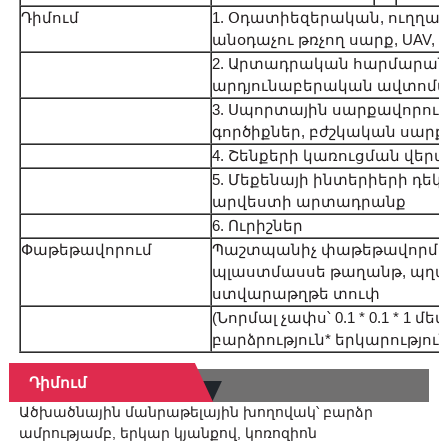
Դիմում
1. Օդատիեզերական, ուղղաթ
անօդաչու թռչող սարք, UAV, F
2. Արտադրական հարմարանք
արդյունաբերական ավտոմ
3. Սպորտային սարքավորումն
գործիքներ, բժշկական սարք
4. Շենքերի կառուցման վեր
5. Մեքենայի ինտերիերի դե
արվեստի արտադրանք
6. Ուրիշներ
Փաթեթավորում
Պաշտպանիչ փաթեթավորման
պլաստմասսե թաղանթ, պղ
ստվարաթղթե տուփ
(Նորմալ չափս՝ 0.1 * 0.1 * 1 մե
բարձրություն* երկարություն
Դիմում
Ածխածնային մանրաթելային խողովակ՝ բարձր
ամրությամբ, երկար կյանքով, կոռոզիոն