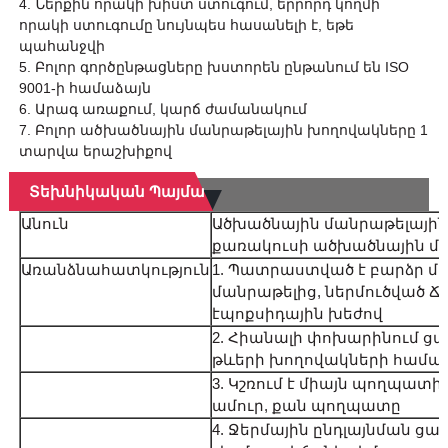
4. Ներքին որակի խիստ ստուգում, երրորդ կողմի
որակի ստուգումը նույնպես հասանելի է, եթե
պահանջվի
5. Բոլոր գործընթացները խստորեն ընթանում են ISO
9001-ի համաձայն
6. Արագ առաքում, կարճ ժամանակում
7. Բոլոր ածխածնային մանրաթելային խողովակները 1
տարվա երաշխիքով
Տեխնիկական Պայմաններ
Անուն
Ածխածնային մանրաթելային 
քառակուսի ածխածնային մ
Առանձնահատկություն
1. Պատրաստված է բարձր մո
մանրաթելից, ներմուծված 
էպոքսիդային խեժով
2. Հիանալի փոխարինում ցա
թևերի խողովակների համա
3. Կշռում է միայն պողպատի 
ամուր, քան պողպատը
4. Ջերմային ընդլայնման ցա