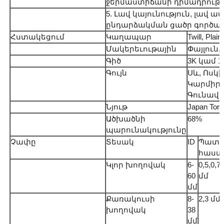
ջերմաստիճանի դիմադրությ
5. Լավ կայունություն, լավ ա
ընդարձակման ցածր գործա
Հստակեցում
Կաղապար
Twill, Plain
Մակերեւութային
Փայլուն
Գիծ
3K կամ 1K
Գույն
Սև, Ոսկի
Կարմիր, 
Գունավո
Նյութ
Japan Tora
Ածխածնի
68%
պարունակությունը
Չափը
Տեսակ
ID
Պատ
հաստո
Կլոր խողովակ
6-
0,5,0,75
60
մմ
մմ
Քառակուսի
8-
2,3 մմ
խողովակ
38
մմ