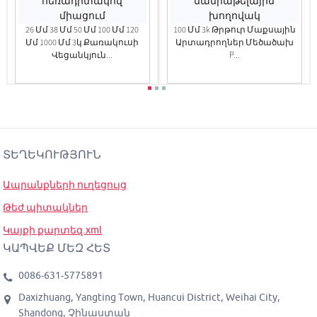
26 Մմ 38 Մմ 50 Մմ 100 Մմ 120
100 Մմ 3k Թրթուր Մաքսային
Մմ 1000 Մմ 3կ Քառակուսի
Արտադրողներ Մեծածախ
Վեցանկյուն...
P...
ՏԵՂԵԿՈՒԹՅՈՒՆ
Ապրանքների ուղեցույց
Թեժ պիտակներ
Կայքի քարտեզ.xml
ԿԱՊՎԵՔ ՄԵԶ ՀԵՏ
0086-631-5775891
Daxizhuang, Yangting Town, Huancui District, Weihai City,
Shandong, Չինաստան