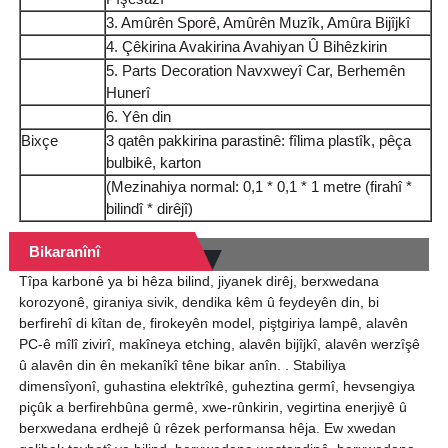
3. Amûrên Sporê, Amûrên Muzîk, Amûra Bijîjkî
4. Çêkirina Avakirina Avahiyan Û Bihêzkirin
5. Parts Decoration Navxweyî Car, Berhemên
Hunerî
6. Yên din
Bixçe
3 qatên pakkirina parastinê: fîlima plastîk, pêça
bulbikê, karton
(Mezinahiya normal: 0,1 * 0,1 * 1 metre (firahî *
bilindî * dirêjî)
Bikaranînî
Tîpa karbonê ya bi hêza bilind, jiyanek dirêj, berxwedana
korozyonê, giraniya sivik, dendika kêm û feydeyên din, bi
berfirehî di kîtan de, firokeyên model, piştgiriya lampê, alavên
PC-ê mîlî zivirî, makîneya etching, alavên bijîjkî, alavên werzîşê
û alavên din ên mekanîkî têne bikar anîn. . Stabiliya
dimensîyonî, guhastina elektrîkê, guheztina germî, hevsengiya
piçûk a berfirehbûna germê, xwe-rûnkirin, vegirtina enerjiyê û
berxwedana erdhejê û rêzek performansa hêja. Ew xwedan