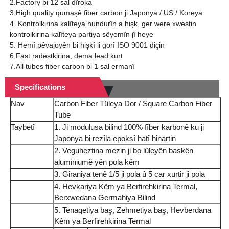
2.Factory bi 12 sal dîroka
3.High quality qumaşê fiber carbon ji Japonya / US / Koreya
4. Kontrolkirina kalîteya hundurîn a hişk, ger were xwestin
kontrolkirina kalîteya partiya sêyemîn jî heye
5. Hemî pêvajoyên bi hişkî li gorî ISO 9001 diçin
6.Fast radestkirina, dema lead kurt
7.All tubes fiber carbon bi 1 sal ermanî
Specifications
Nav
Carbon Fiber Tûleya Dor / Square Carbon Fiber
Tube
Taybetî
1. Ji modulusa bilind 100% fîber karbonê ku ji
Japonya bi rezîla epoksî hatî hinartin
2. Veguheztina mezin ji bo lûleyên baskên
aluminiumê yên pola kêm
3. Giraniya tenê 1/5 ji pola û 5 car xurtir ji pola
4. Hevkariya Kêm ya Berfirehkirina Termal,
Berxwedana Germahiya Bilind
5. Tenaqetiya baş, Zehmetiya baş, Hevberdana
Kêm ya Berfirehkirina Termal