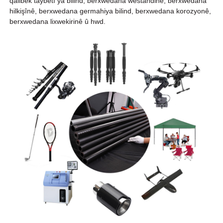
qalibek taybetî ya bilind, berxwedana westandinê, berxwedana
hilkişînê, berxwedana germahiya bilind, berxwedana korozyonê,
berxwedana lixwekirinê û hwd.