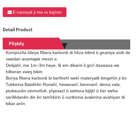
E-nameyê ji me re bişînin
Detail Product
Pêşkêş
Kompozîta lûleya fîbera karbonê di hêza bilind û giraniya sivik de
xwedan avantajek mezin e.
Dirêjahî, me 1m~3m heye, lê em dikarin li gorî daxwaza we
hilberan xweş bikin.
Boriya fîbera karbonê bi berfirehî wekî materyalê bingehîn ji bo
Tubkirina Balafirên Ronahî, hewavanî, berevanî, dema vala,
ptubeucên otomotîvê, pîşesazî û sektora bijîjkî û her weha
serîlêdanên din ên tamîrkirin û xurtkirina avakirina avahiyan tê
bikar anîn.