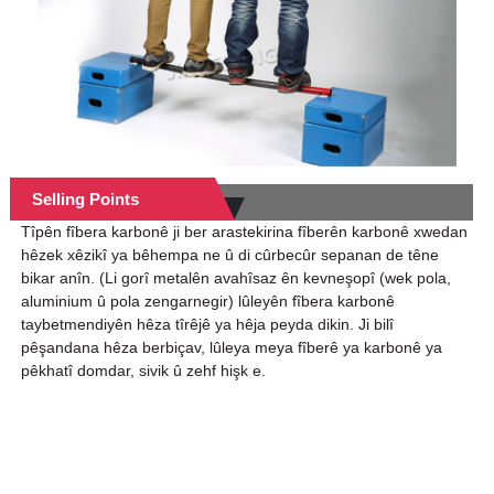
Selling Points
Tîpên fîbera karbonê ji ber arastekirina fîberên karbonê xwedan
hêzek xêzikî ya bêhempa ne û di cûrbecûr sepanan de têne
bikar anîn. (Li gorî metalên avahîsaz ên kevneşopî (wek pola,
aluminium û pola zengarnegir) lûleyên fîbera karbonê
taybetmendiyên hêza tîrêjê ya hêja peyda dikin. Ji bilî
pêşandana hêza berbiçav, lûleya meya fîberê ya karbonê ya
pêkhatî domdar, sivik û zehf hişk e.