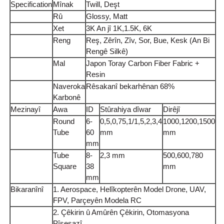
Specification
Mînak
Twill, Deşt
Rû
Glossy, Matt
Xet
3K An jî 1K,1.5K, 6K
Reng
Reş, Zêrîn, Zîv, Sor, Bue, Kesk (An Bi
Rengê Silkê)
Mal
Japon Toray Carbon Fiber Fabric +
Resin
Naveroka
Rêsakanî bekarhênan 68%
Karbonê
Mezinayî
Awa
ID
Stûrahiya dîwar
Dirêjî
Round
6-
0,5,0,75,1/1,5,2,3,4
1000,1200,1500
Tube
60
mm
mm
mm
Tube
8-
2,3 mm
500,600,780
Square
38
mm
mm
Bikaranînî
1. Aerospace, Helîkopterên Model Drone, UAV,
FPV, Parçeyên Modela RC
2. Çêkirin û Amûrên Çêkirin, Otomasyona
Pîşesazî