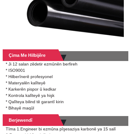
Çima Me Hilbijêre
* Ji 12 salan zêdetir ezmûnên berfireh
* ISO9001
* Hilberînerê profesyonel
* Materyalên kalîteyê
* Karkerên pispor û kedkar
* Kontrola kalîteyê ya hişk
* Qalîteya bilind tê garantî kirin
* Bihayê maqûl
Berjewendî
Tîma 1.Engineer bi ezmûna pîşesaziya karbonê ya 15 salî