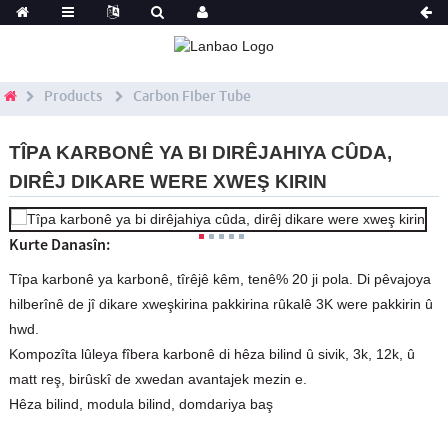
Products
Carbon Fiber Tube
TÎPA KARBONÊ YA BI DIRÊJAHIYA CÛDA,
DIRÊJ DIKARE WERE XWEŞ KIRIN
Kurte Danasîn:
Tîpa karbonê ya karbonê, tîrêjê kêm, tenê% 20 ji pola. Di pêvajoya
hilberînê de jî dikare xweşkirina pakkirina rûkalê 3K were pakkirin û
hwd.
Kompozîta lûleya fîbera karbonê di hêza bilind û sivik, 3k, 12k, û
matt reş, birûskî de xwedan avantajek mezin e.
Hêza bilind, modula bilind, domdariya baş