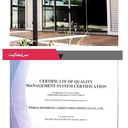
سرٽيفڪيٽ