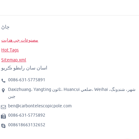
ڄاڻ
مصنوعات جي ھدايت
Hot Tags
Sitemap.xml
اسان سان رابطو ڪريو
0086-631-5775891
Daxizhuang، Yangting ٽائون، Huancui ضلعي، Weihai شهر، شنڊونگ،
چين
ben@carbontelescopicpole.com
0086-631-5775892
008618663132652