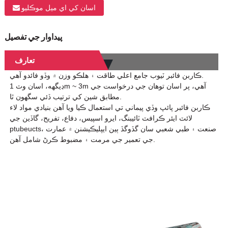
اسان کي اي ميل موڪليو
پيداوار جي تفصيل
تعارف
ڪاربن فائبر ٽيوب جامع اعلي طاقت ۽ هلڪو وزن ۾ وڏو فائدو آهي.
ڊيگهه، اسان وٽ 1m ~ 3m آهي، پر اسان توهان جي درخواست جي
مطابق شين کي ترتيب ڏئي سگهون ٿا.
ڪاربن فائبر پائپ وڏي پيماني تي استعمال ڪيا ويا آهن بنيادي مواد لاء
لائٽ ايئر ڪرافٽ ٽائيبنگ، ايرو اسپيس، دفاع، تفريح، گاڏين جي
ptubeucts، صنعت ۽ طبي شعبي سان گڏوگڏ ٻين ايپليڪيشنن ۾ عمارت
جي تعمير جي مرمت ۽ مضبوط ڪرڻ شامل آهن.