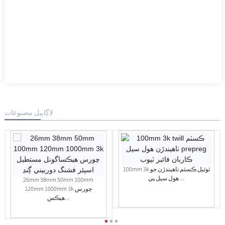
لاڳاپيل مصنوعات
100mm 3k ٽوئيل ڪسٽم ٺاهيندڙن جو
هول سيل پي ...
26mm 38mm 50mm 100mm
120mm 1000mm 3k چورس
هيڪس...