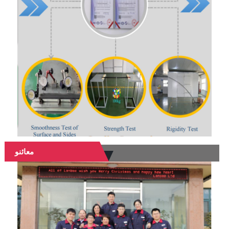
معائنو