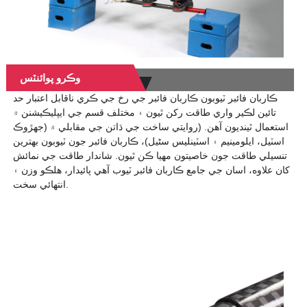
وڪرو پوائنٽس
ڪاربان فائبر ٽيوبون ڪاربان فائبر جي رخ جي ڪري ناقابل اعتبار حد
تائين لڪير واري طاقت رکن ٿيون ۽ مختلف قسم جي ايپليڪيشنن ۾
استعمال ٿينديون آهن. (روايتي ساخت جي ڌاتن جي مقابلي ۾ (جهڙوڪ
اسٽيل، ايلومينيم ۽ اسٽينلیس سٹیل)، ڪاربان فائبر جون ٽيوبون بهترين
تنسيلي طاقت جون خاصيتون مهيا ڪن ٿيون. شاندار طاقت جي نمائش
کان علاوه، اسان جي جامع ڪاربان فائبر ٽيوب آهي پائيدار، هلڪو وزن ۽
انتهائي سخت.