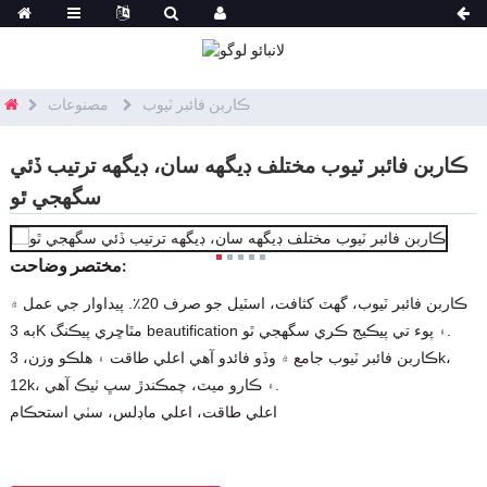
ڪاربن فائبر ٽيوب
مصنوعات
ڪاربن فائبر ٽيوب مختلف ڊيگهه سان، ڊيگهه ترتيب ڏئي
سگهجي ٿو
مختصر وضاحت:
ڪاربن فائبر ٽيوب، گھٽ کثافت، اسٽيل جو صرف 20٪. پيداوار جي عمل ۾
به 3K مٿاڇري پيڪنگ beautification ۽ پوء تي پيڪيج ڪري سگهجي ٿو.
ڪاربن فائبر ٽيوب جامع ۾ وڏو فائدو آهي اعلي طاقت ۽ هلڪو وزن، 3k،
12k، ۽ ڪارو ميٽ، چمڪندڙ سڀ ٺيڪ آهي.
اعلي طاقت، اعلي ماڊلس، سٺي استحڪام