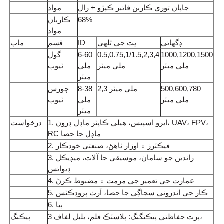
جاپان توري ڪاربن فائبر ڪپڙو + رال
مواد
68%
ڪاربان
مواد
ڊگھائي
ڀت جي ٿلهي
ID
قسم
ماپ
1000,1200,1500
0.5,0.75,1/1.5,2,3,4
6-60
گول
ملي ميٽر
ملي ميٽر
ملي
ٽيوب
ميٽر
500,600,780
2,3 ملي ميٽر
8-38
چورس
ملي ميٽر
ملي
ٽيوب
ميٽر
1. ايرو اسپيس، هيلي ڪاپٽر ماڊل ڊرون، UAV، FPV،
درخواست
RC ماڊل جا حصا
2. فيڪٽرز ۽ اوزار ٺاهڻ، صنعتي خودڪار
3. راندين جو سامان، موسيقي جا آلات، ميڊيڪل
ڊيوائس
4. عمارت جي تعمير جي مرمت ۽ مضبوط ڪرڻ
5. ڪار جي اندروني سجاڳي جا حصا، آرٽ پروڊڪٽس
6. ٻيا
3 پرت حفاظتي پيڪنگنگ: پلاسٽڪ فلم، بلبل لفاف،
پيڪنگ