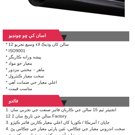
اسان کي ڇو چونڊيو
* 12 سالن کان وڌيڪ لاء وسيع تجربو
* ISO9001
* پيشه ورانه ڪاريگر
* معيار جو مواد
* ماهر ۽ محنتي مزدور
* سخت معيار ڪنٽرول
* اعلي معيار جي ضمانت آهي
* مناسب قيمت
فائدو
1. انجنيئر ٽيم 15 سالن جي ڪاربان فائبر صنعت جي تجربي سان
12 سالن جي تاريخ سان 2.Factory
3. جاپان / آمريڪا / ڪوريا کان اعلي معيار ڪاربن فائبر ڪپڙو
4. سخت اندروني معيار جي چڪاس، ٽئين پارٽي معيار جي چڪاس پڻ