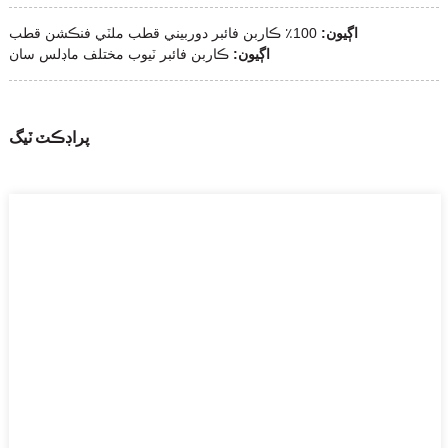
اڳيون:
100٪ ڪاربن فائبر دوربيني قطب ملٽي فنڪشن قطب
اڳيون:
ڪاربن فائبر ٽيوب مختلف ماڊلس سان
پراڊڪٽ ٽيگ