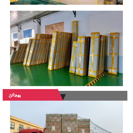
پهچائڻ