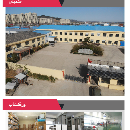
ڪمپني
ورڪشاپ