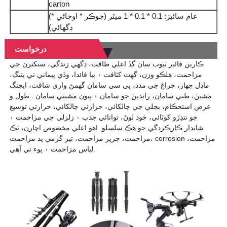
carton
(عام سائيز: 0.1 * 0.1 * 1 ميٽر (چوڪر * اوچائي *
ڊگھائي)
درخواست
ڪاربن فائبر ٽيوب سان گڏ اعلي طاقت، ڊگھي زندگي، سنکنرن جي
مزاحمت، هلڪو وزن، گهٽ کثافت ۽ ٻيا فائدا، وڏي پيماني تي پتنگ،
ماڊل جهاز، چراغ جي مدد، پي سي سامان گھمڻ واري شافٽ، ايچنگ
مشين، طبي سامان، راندين جو سامان ۽ ٻيون مشيني سامان . طول و
عرض استحڪام، بجلي جي چالکائي، حرارتي چالکائي، حرارتي توسيع
جو ننڍڙو کوٽائي، خود لوڻ، توانائي جذب ۽ زلزلي جي مزاحمت ۽
شاندار ڪارڪردگي جو هڪ سلسلو. اهو اعلي مخصوص اچارن، ٿڪ
مزاحمت، چرپر مزاحمت، تيز گرمي پد مزاحمت، corrosion مزاحمت،
لباس مزاحمت ۽ پوء تي آهي.