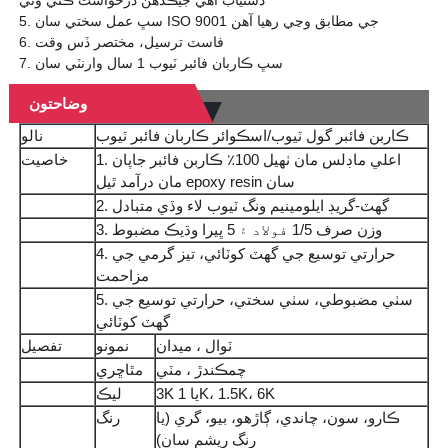
دستياب آهي جيڪڏهن درخواست ڪئي وئي
5. سڀ عمل سختي سان ISO 9001 جي مطابق وڃي رهيا آهن
6. فاسٽ ترسيل، مختصر ڏس وقت
7. سڀ ڪاربان فائبر ٽيوب 1 سال وارنٽي سان
وضاحتون
ڪاربن فائبر گول ٽيوب/اسڪوائر ڪاربان فائبر ٽيوب
نالو
1. اعلي ماڊلس مان ٺهيل 100٪ ڪاربن فائبر جاپان
خاصيت
مان درآمد ٿيل epoxy resin سان
2. گھٽ-گريڊ ايلومينيم ونگ ٽيوب لاء وڏي متبادل
3. وزن صرف 1/5 فولاد ۽ 5 ڀيرا وڌيڪ مضبوط
4. حرارتي توسيع جي گھٽ کوٽائي، تيز گرمي جي
مزاحمت
5. سٺي مضبوطي، سٺي سختي، حرارتي توسيع جي
گھٽ کوٽائي
ٽوال ، ميدان
نمونو
تفصيل
چمڪندڙ ، مٽي
مٿاڇري
3K يا 1K، 1.5K، 6K
ليڪ
ڪارو، سون، چاندي، ڳاڙهو، بيو، گري (يا
رنگ
رنگ ريشم سان)