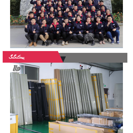
پيڪنگنگ