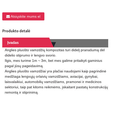
Atsiųskite mums el
Produkto detalė
Įvadas
Anglies pluošto vamzdžių kompozitas turi didelį pranašumą dėl
didelio stiprumo ir lengvo svorio.
Ilgis, mes turime 1m ~ 3m, bet mes galime pritaikyti gaminius
pagal jūsų pageidavimą.
Anglies pluošto vamzdžiai yra plačiai naudojami kaip pagrindinė
medžiaga lengvųjų orlaivių vamzdžiams, aviacijai, gynybai,
laisvalaikiui, automobilių vamzdžiams, pramonei ir medicinos
sektoriui, taip pat kitoms reikmėms, įskaitant pastatų konstrukcijų
remontą ir stiprinimą.