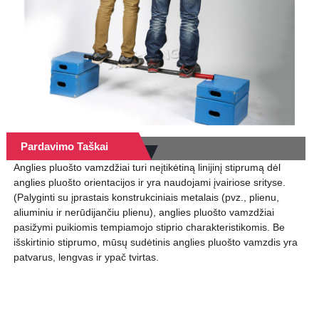
Pardavimo Taškai
Anglies pluošto vamzdžiai turi neįtikėtiną linijinį stiprumą dėl
anglies pluošto orientacijos ir yra naudojami įvairiose srityse.
(Palyginti su įprastais konstrukciniais metalais (pvz., plienu,
aliuminiu ir nerūdijančiu plienu), anglies pluošto vamzdžiai
pasižymi puikiomis tempiamojo stiprio charakteristikomis. Be
išskirtinio stiprumo, mūsų sudėtinis anglies pluošto vamzdis yra
patvarus, lengvas ir ypač tvirtas.