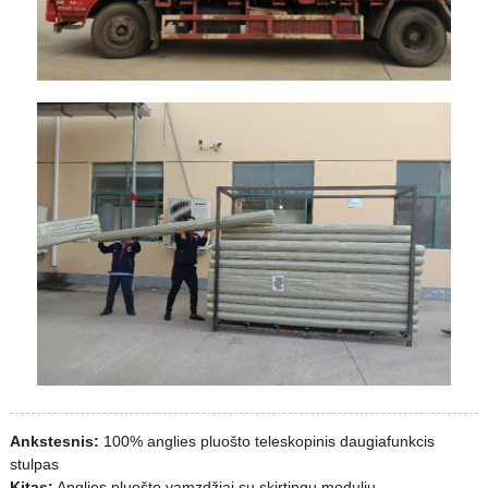
Ankstesnis:
100% anglies pluošto teleskopinis daugiafunkcis
stulpas
Kitas:
Anglies pluošto vamzdžiai su skirtingu moduliu