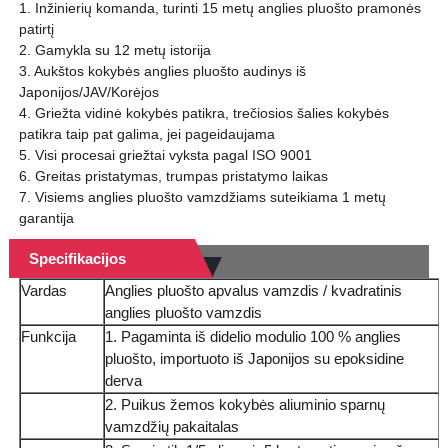
1. Inžinierių komanda, turinti 15 metų anglies pluošto pramonės
patirtį
2. Gamykla su 12 metų istorija
3. Aukštos kokybės anglies pluošto audinys iš
Japonijos/JAV/Korėjos
4. Griežta vidinė kokybės patikra, trečiosios šalies kokybės
patikra taip pat galima, jei pageidaujama
5. Visi procesai griežtai vyksta pagal ISO 9001
6. Greitas pristatymas, trumpas pristatymo laikas
7. Visiems anglies pluošto vamzdžiams suteikiama 1 metų
garantija
Specifikacijos
Vardas
Anglies pluošto apvalus vamzdis / kvadratinis
anglies pluošto vamzdis
Funkcija
1. Pagaminta iš didelio modulio 100 % anglies
pluošto, importuoto iš Japonijos su epoksidine
derva
2. Puikus žemos kokybės aliuminio sparnų
vamzdžių pakaitalas