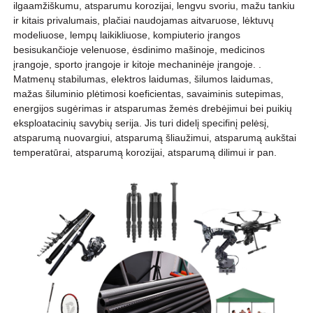
ilgaamžiškumu, atsparumu korozijai, lengvu svoriu, mažu tankiu
ir kitais privalumais, plačiai naudojamas aitvaruose, lėktuvų
modeliuose, lempų laikikliuose, kompiuterio įrangos
besisukančioje velenuose, ėsdinimo mašinoje, medicinos
įrangoje, sporto įrangoje ir kitoje mechaninėje įrangoje. .
Matmenų stabilumas, elektros laidumas, šilumos laidumas,
mažas šiluminio plėtimosi koeficientas, savaiminis sutepimas,
energijos sugėrimas ir atsparumas žemės drebėjimui bei puikių
eksploatacinių savybių serija. Jis turi didelį specifinį pelėsį,
atsparumą nuovargiui, atsparumą šliaužimui, atsparumą aukštai
temperatūrai, atsparumą korozijai, atsparumą dilimui ir pan.