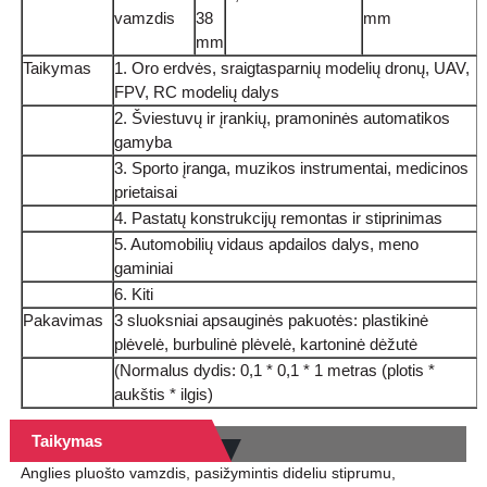
vamzdis
38
mm
mm
Taikymas
1. Oro erdvės, sraigtasparnių modelių dronų, UAV,
FPV, RC modelių dalys
2. Šviestuvų ir įrankių, pramoninės automatikos
gamyba
3. Sporto įranga, muzikos instrumentai, medicinos
prietaisai
4. Pastatų konstrukcijų remontas ir stiprinimas
5. Automobilių vidaus apdailos dalys, meno
gaminiai
6. Kiti
Pakavimas
3 sluoksniai apsauginės pakuotės: plastikinė
plėvelė, burbulinė plėvelė, kartoninė dėžutė
(Normalus dydis: 0,1 * 0,1 * 1 metras (plotis *
aukštis * ilgis)
Taikymas
Anglies pluošto vamzdis, pasižymintis dideliu stiprumu,