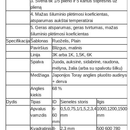
3. Sveria tik 1/5 plieno ir 5 kartus stipresnis už
plieną
4. Mažas šiluminio plėtimosi koeficientas,
atsparumas aukštai temperatūrai
5. Geras atsparumas, geras tvirtumas, mažas
šiluminio plėtimosi koeficientas
Specifikacija
Šablonas
Ruoželis, Plain
Paviršius
Blizgus, matinis
Linija
3K arba 1K, 1,5K, 6K
Spalva
Juoda, auksinė, sidabrinė, raudona,
mėlyna, žalia (arba su spalvotu šilku)
Medžiaga
Japonijos Toray anglies pluošto audinys
+ derva
Anglies
68 %
kiekis
Dydis
Tipas
ID
Sienelės storis
Ilgis
Apvalus
6-
0,5,0,75,1/1,5,2,3,4
1000,1200,1500
vamzdis
60
mm
mm
mm
Kvadratinis
8-
2,3 mm
500 600 780