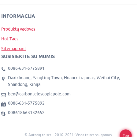
INFORMACIJA
Produktų vadovas
Hot Tags
Sitemap.xml
SUSISIEKITE SU MUMIS
0086-631-5775891
Daxizhuang, Yangting Town, Huancui rajonas, Weihai City,
Shandong, Kinija
ben@carbontelescopicpole.com
0086-631-5775892
008618663132652
© Autorių teisės – 2010–2021: Visos teisės saugomos.
Top