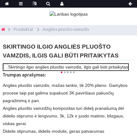
Produktai
Anglies pluošto vamzdis
SKIRTINGO ILGIO ANGLIES PLUOŠTO
VAMZDIS, ILGIS GALI BŪTI PRITAIKYTAS
Trumpas aprašymas:
Anglies pluošto vamzdis, mažas tankis, tik 20% plieno. Gamybos
procese taip pat galima supakuoti 3K paviršiaus pakuočių
pagražinimą ir pan.
Anglies pluošto vamzdžių kompozitas turi didelį pranašumą dėl
didelio stiprumo ir lengvumo, 3k, 12k ir juodo matinio, blizgaus,
viskas gerai.
Didelis stiprumas, didelis modulis, geras patvarumas