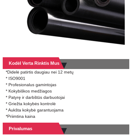
Kodėl Verta Rinktis Mus
*Didelė patirtis daugiau nei 12 metų
* ISO9001
* Profesionalus gamintojas
* Kokybiškos medžiagos
* Patyrę ir darbštūs darbuotojai
* Griežta kokybės kontrolė
* Aukšta kokybė garantuojama
*Priimtina kaina
Privalumas