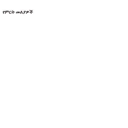
የምርት መለያዎች