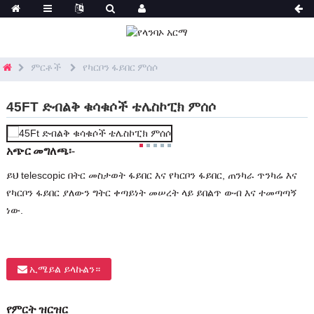
ምርቶች
የካርቦን ፋይበር ምሰሶ
45FT ድብልቅ ቁሳቁሶች ቴሌስኮፒክ ምሰሶ
አጭር መግለጫ፡-
ይህ telescopic በትር መስታወት ፋይበር እና የካርቦን ፋይበር, ጠንካራ ጥንካሬ እና
የካርቦን ፋይበር ያለውን ግትር ቀጣይነት መሠረት ላይ ይበልጥ ውብ እና ተመጣጣኝ
ነው.
ኢሜይል ይላኩልን።
የምርት ዝርዝር