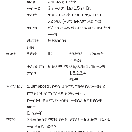
ወለል
አንጸባራቂ ፣ ማት
መስመር
3ኬ ወይም 1ኬ፣1.5ኬ፣ 6ኬ
ቀለም
ጥቁር ፣ ወርቅ ፣ ብር ፣ ቀይ ፣ ቡ ፣
አረንጓዴ (ወይን ከቀለም ሐር ጋር)
ቁሳቁስ
የጃፓን ቶሬይ የካርቦን ፋይበር ጨርቅ +
ሙጫ
የካርቦን
50
%
ካርቦን
ይዘት
መጠን
ዓይነት
ID
የግድግዳ
ርዝመት
ውፍረት
ቴሌስኮፒክ
6-60 ሚ.ሜ
0.5,0.75,1 /
45 ጫማ
ምሰሶ
1.5,2,3,4
ሚሜ
መተግበሪያ
1.Lampposts, የውሃ ህክምና, ግዙፍ የኢንዱስትሪ
የማቀዝቀዣ ማማ ላይ ቅንፍ, ወዘተ.
የመስኮት ፍሬም, የመስኮት መከለያ እና ክፍሎቹ,
ወዘተ.
6. ሌሎች
ማሸግ
3 የመከላከያ ማሸጊያዎች: የፕላስቲክ ፊልም, የአረፋ
መጠቅለያ, ካርቶን