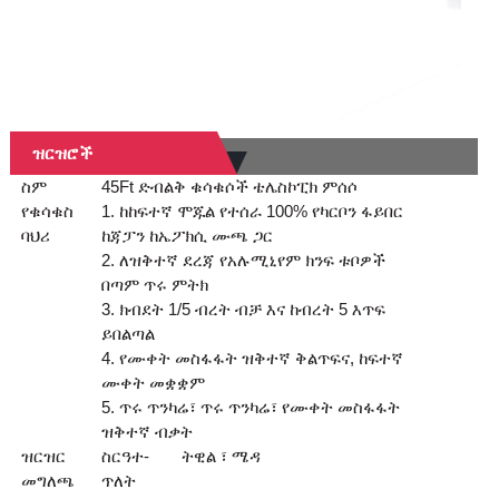
ዝርዝሮች
ስም
45Ft ድብልቅ ቁሳቁሶች ቴሌስኮፒክ ምሰሶ
የቁሳቁስ
1. ከከፍተኛ ሞጁል የተሰራ 100% የካርቦን ፋይበር
ባህሪ
ከጃፓን ከኤፖክሲ ሙጫ ጋር
2. ለዝቅተኛ ደረጃ የአሉሚኒየም ክንፍ ቱቦዎች
በጣም ጥሩ ምትክ
3. ክብደት 1/5 ብረት ብቻ እና ከብረት 5 እጥፍ
ይበልጣል
4. የሙቀት መስፋፋት ዝቅተኛ ቅልጥፍና, ከፍተኛ
ሙቀት መቋቋም
5. ጥሩ ጥንካሬ፣ ጥሩ ጥንካሬ፣ የሙቀት መስፋፋት
ዝቅተኛ ብቃት
ዝርዝር
ስርዓተ-
ትዊል ፣ ሜዳ
መግለጫ
ጥለት