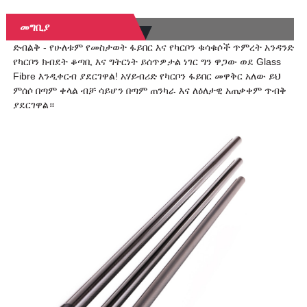
መግቢያ
ድብልቅ - የሁለቱም የመስታወት ፋይበር እና የካርቦን ቁሳቁሶች ጥምረት አንዳንድ
የካርቦን ክብደት ቆጣቢ እና ግትርነት ይሰጥዎታል ነገር ግን ዋጋው ወደ Glass
Fibre እንዲቀርብ ያደርገዋል! አሃይብሪድ የካርቦን ፋይበር መዋቅር አለው ይህ
ምሰሶ በጣም ቀላል ብቻ ሳይሆን በጣም ጠንካራ እና ለዕለታዊ አጠቃቀም ጥብቅ
ያደርገዋል።