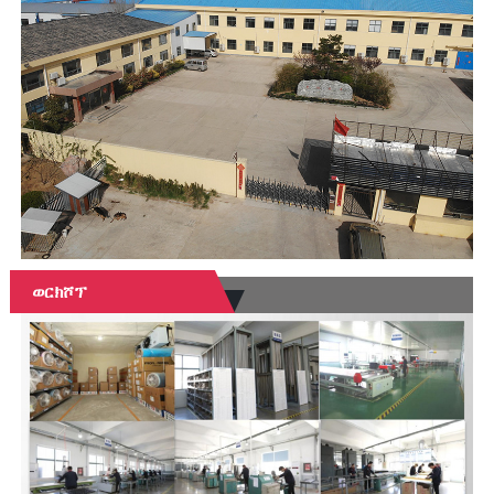
ወርክሾፕ