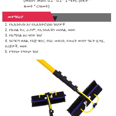
(መደበኛ መጠን: 0.1 * 0.1 * 1 ሜትር (ስፋት *
ቁመት * ርዝመት)
መተግበሪያ
1. የኤሌክትሪክ እና የኤሌክትሮኒክስ ገበያዎች
2. የኬብል ትሪ, ራዶም, የኢንሱሌሽን መሰላል, ወዘተ.
3. የኬሚካል ፀረ-ዝገት ገበያ
4. ፍርግርግ ወለል, የእጅ ባቡር, የስራ መድረክ, የመሬት ውስጥ ግፊት ቧንቧ,
ደረጃዎች, ወዘተ.
5. የግንባታ የግንባታ ገበያ