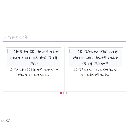
ተዛማጅ ምርቶች
15 ሜትር ኮን 30ft ከፍተኛ ግፊት ያለው
10 ሜትር የኢፖክሲ ሬንጅ የካርቦን
የካርቦን ፋይበር ቴሌስክ...
ፋይበር ከፍተኛ ግፊት...
መረጃ