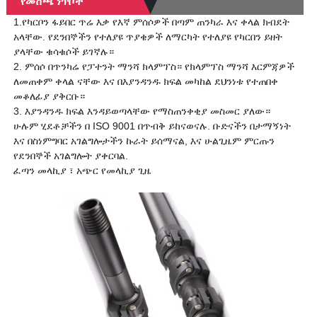
የመሸጫ ነጥቦች
1.የካርቦን ፋይበር ጥሬ እቃ የእኛ ምሰሶዎች በጣም ጠንካራ እና ቀላል ክብደት
አላቸው. የደንበኞችን የተለያዩ ጥያቄዎች ለማርካት የተለያዩ የካርበን ይዘት
ያላቸው ቁሳቁሶች ይገኛሉ።
2. ምሰሶ በጥንካሬ የፓተንት ማንሻ ክላምፕስ። የክላምፕስ ማንሻ እርምጃዎች
ለመጠቀም ቀላል ናቸው እና በእያንዳንዱ ክፍል መካከል ደህንነቱ የተጠበቀ
መቆለፊያ ያቅርቡ።
3. እያንዳንዱ ክፍል እንዳይወጣላቸው የማስጠንቀቂያ መስመር ያለው።
ሁሉም ሂደቶቻችን በ ISO 9001 በጥብቅ ይከናወናሉ. ቡድናችን በታማኝነት
እና በስነምግባር አገልግሎታችን ኩራት ይሰማናል, እና ሁልጊዜም ምርጡን
የደንበኞች አገልግሎት ያቀርባል.
ፈጣን መላኪያ ፣ አጭር የመላኪያ ጊዜ