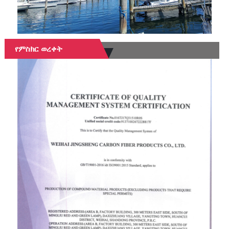
የምስክር ወረቀት