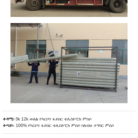
ቀዳሚ፡
3k 12k ወለል የካርቦን ፋይበር ቴሌስኮፒክ ምሰሶ
ቀጣይ፡-
100% የካርቦን ፋይበር ቴሌስኮፒክ ምሰሶ ባለብዙ ተግባር ምሰሶ