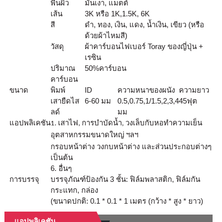
พื้นผิว
มันเงา, แมตต์
เส้น
3K หรือ 1K,1.5K, 6K
สี
ดำ, ทอง, เงิน, แดง, น้ำเงิน, เขียว (หรือ
ด้วยผ้าไหมสี)
วัสดุ
ผ้าคาร์บอนไฟเบอร์ Toray ของญี่ปุ่น +
เรซิน
ปริมาณ
50
%
คาร์บอน
คาร์บอน
ขนาด
พิมพ์
ID
ความหนาของผนัง
ความยาว
เสายืดไส
6-60 มม
0.5,0.75,1/1.5,2,3,4
45ฟุต
ลด์
มม
แอปพลิเคชัน
1. เสาไฟ, การบำบัดน้ำ, วงเล็บกับหอทำความเย็น
อุตสาหกรรมขนาดใหญ่ ฯลฯ
กรอบหน้าต่าง วงกบหน้าต่าง และส่วนประกอบต่างๆ
เป็นต้น
6. อื่นๆ
การบรรจุ
บรรจุภัณฑ์ป้องกัน 3 ชั้น: ฟิล์มพลาสติก, ฟิล์มกัน
กระแทก, กล่อง
(ขนาดปกติ: 0.1 * 0.1 * 1 เมตร (กว้าง * สูง * ยาว)
แอปพลิเคชัน