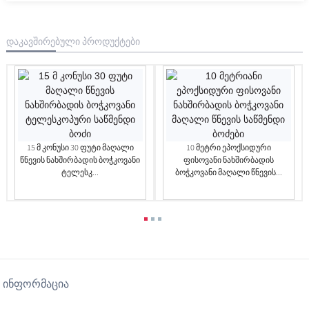
ᲓᲐᲙᲐᲕᲨᲘᲠᲔᲑᲣᲚᲘ ᲞᲠᲝᲓᲣᲥᲢᲔᲑᲘ
15 Მ Კონუსი 30 Ფუტი Მაღალი
10 Მეტრი Ეპოქსიდური
Წნევის Ნახშირბადის Ბოჭკოვანი
Ფისოვანი Ნახშირბადის
Ტელესკ...
Ბოჭკოვანი Მაღალი Წნევის...
ᲘᲜᲤᲝᲠᲛᲐᲪᲘᲐ