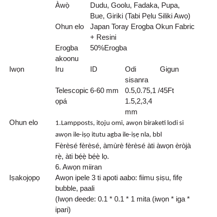
Àwọ̀
Dudu, Goolu, Fadaka, Pupa,
Bue, Giriki (Tabi Pẹlu Siliki Awọ)
Ohun elo
Japan Toray Erogba Okun Fabric
+ Resini
Erogba
50
%
Erogba
akoonu
Iwọn
Iru
ID
Odi
Gigun
sisanra
Telescopic
6-60 mm
0.5,0.75,1 /
45Ft
ọpá
1.5,2,3,4
mm
Ohun elo
1.Lampposts, itọju omi, awọn biraketi lodi si
awọn ile-iṣọ itutu agba ile-iṣẹ nla, bbl
Fèrèsé fèrèsé, àmùrè fèrèsé àti àwọn èròjà
rẹ̀, àti bẹ́ẹ̀ bẹ́ẹ̀ lọ.
6. Awọn miiran
Iṣakojọpọ
Awọn ipele 3 ti apoti aabo: fiimu ṣiṣu, fifẹ
bubble, paali
(Iwọn deede: 0.1 * 0.1 * 1 mita (iwọn * iga *
ipari)