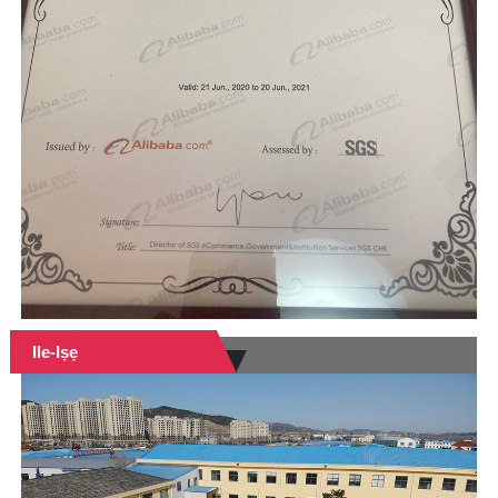
Ile-Iṣẹ