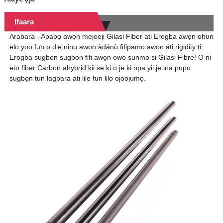
Ifaara
Arabara - Apapọ awọn mejeeji Gilasi Fiber ati Erogba awọn ohun
elo yoo fun ọ diẹ ninu awọn àdánù fifipamọ awọn ati rigidity ti
Erogba sugbon sugbon fifi awọn owo sunmo si Gilasi Fibre! O ni
eto fiber Carbon ahybrid kii ṣe ki o jẹ ki ọpa yii jẹ ina pupọ
ṣugbọn tun lagbara ati lile fun lilo ojoojumọ.