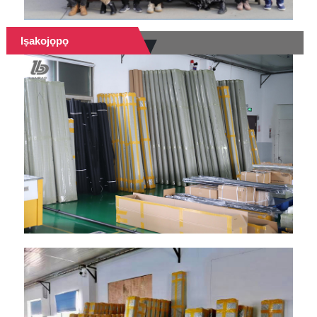
Iṣakojọpọ