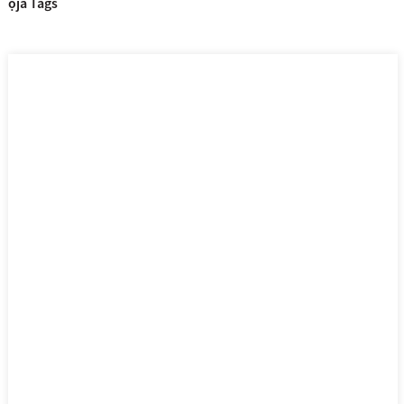
ọja Tags