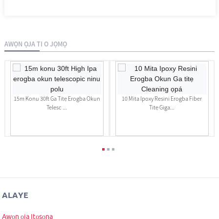
AWỌN ỌJA TI O JỌMỌ
15m Konu 30ft Ga Titẹ Erogba Okun
10 Mita Ipoxy Resini Erogba Fiber
Telesc ...
Titẹ Giga...
ALAYE
Awọn ọja Itọsọna