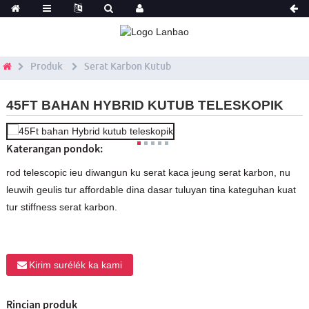
Produk
Serat Karbon Kutub
45FT BAHAN HYBRID KUTUB TELESKOPIK
Katerangan pondok:
rod telescopic ieu diwangun ku serat kaca jeung serat karbon, nu
leuwih geulis tur affordable dina dasar tuluyan tina kateguhan kuat
tur stiffness serat karbon.
Kirim surélék ka kami
Rincian produk