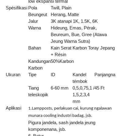
low ékspansi termal
Spésifikasi
Pola
Twill, Plain
Beungeut
Herang, Matte
Jalur
3K atanapi 1K, 1.5K, 6K
Warna
Hideung, Emas, Pérak,
Beureum, Bue, Gree (Atawa
Jeung Warna Sutra)
Bahan
Kain Serat Karbon Toray Jepang
+ Résin
Kandungan
50
%
Karbon
Karbon
Ukuran
Tipe
ID
Kandel
Panjangna
témbok
Tiang
6-60 mm
0,5,0,75,1 /
45 Ft
teleskopik
1,5,2,3,4
mm
Aplikasi
1.Lampposts, perlakuan cai, kurung ngalawan
munara cooling industri badag, jsb.
Pigura jandela, sash jandela jeung
komponenana, jsb.
6. Batur