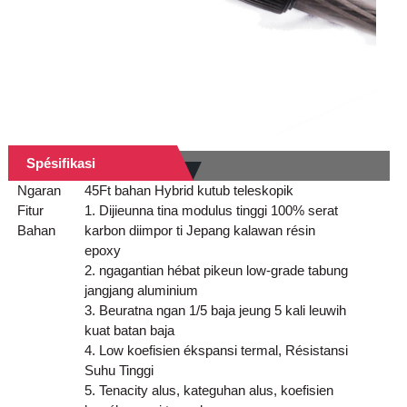
Spésifikasi
Ngaran
45Ft bahan Hybrid kutub teleskopik
Fitur
1. Dijieunna tina modulus tinggi 100% serat
Bahan
karbon diimpor ti Jepang kalawan résin
epoxy
2. ngagantian hébat pikeun low-grade tabung
jangjang aluminium
3. Beuratna ngan 1/5 baja jeung 5 kali leuwih
kuat batan baja
4. Low koefisien ékspansi termal, Résistansi
Suhu Tinggi
5. Tenacity alus, kateguhan alus, koefisien