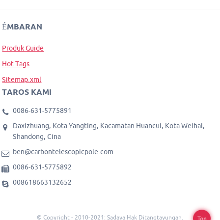
ÉMBARAN
Produk Guide
Hot Tags
Sitemap.xml
TAROS KAMI
0086-631-5775891
Daxizhuang, Kota Yangting, Kacamatan Huancui, Kota Weihai,
Shandong, Cina
ben@carbontelescopicpole.com
0086-631-5775892
008618663132652
© Copyright - 2010-2021: Sadaya Hak Ditangtayungan.
Top