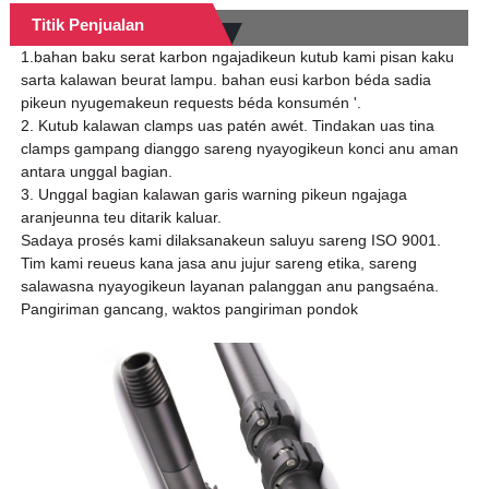
Titik Penjualan
1.bahan baku serat karbon ngajadikeun kutub kami pisan kaku
sarta kalawan beurat lampu. bahan eusi karbon béda sadia
pikeun nyugemakeun requests béda konsumén '.
2. Kutub kalawan clamps uas patén awét. Tindakan uas tina
clamps gampang dianggo sareng nyayogikeun konci anu aman
antara unggal bagian.
3. Unggal bagian kalawan garis warning pikeun ngajaga
aranjeunna teu ditarik kaluar.
Sadaya prosés kami dilaksanakeun saluyu sareng ISO 9001.
Tim kami reueus kana jasa anu jujur ​​sareng etika, sareng
salawasna nyayogikeun layanan palanggan anu pangsaéna.
Pangiriman gancang, waktos pangiriman pondok