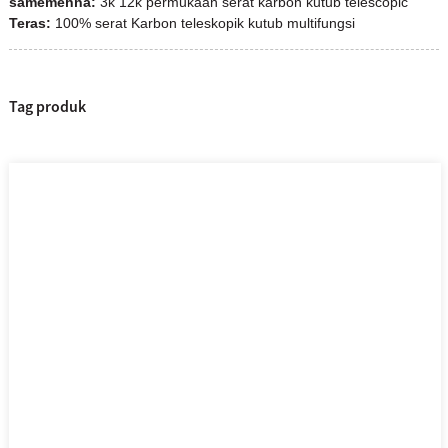
saméméhna:
3k 12k permukaan serat karbon kutub telescopic
Teras:
100% serat Karbon teleskopik kutub multifungsi
Tag produk