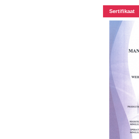
Carbon
Sertifikaat
fiber buis
mei
ferskillende
lingtes,
lingte kin ...
100%
koalstoffaser
teleskopyske
pole
multifunksjonele
pole