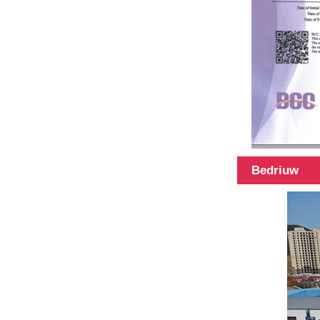
45Ft Hybride
materialen
teleskopyske
peal
3k 12k
Bedriuw
oerflak
koalstoffaser
teleskopyske
peal