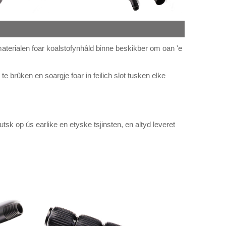
 materialen foar koalstofynhâld binne beskikber om oan 'e
e brûken en soargje foar in feilich slot tusken elke
sk op ús earlike en etyske tsjinsten, en altyd leveret