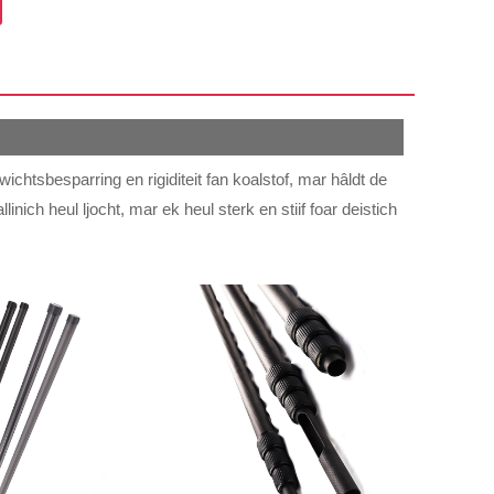
ichtsbesparring en rigiditeit fan koalstof, mar hâldt de
linich heul ljocht, mar ek heul sterk en stiif foar deistich