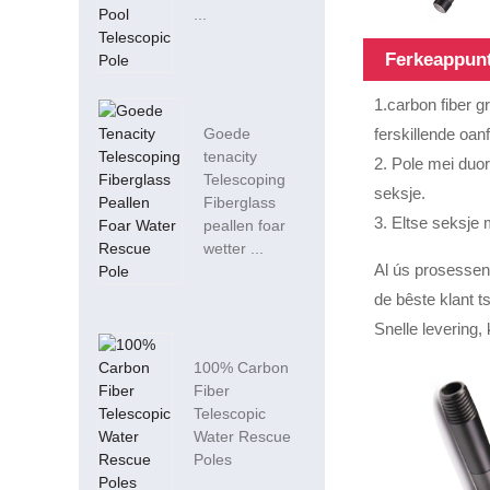
...
Ferkeappun
1.carbon fiber g
ferskillende oan
Goede
tenacity
2. Pole mei duor
Telescoping
seksje.
Fiberglass
3. Eltse seksje 
peallen foar
wetter ...
Al ús prosessen 
de bêste klant ts
Snelle levering, 
100% Carbon
Fiber
Telescopic
Water Rescue
Poles