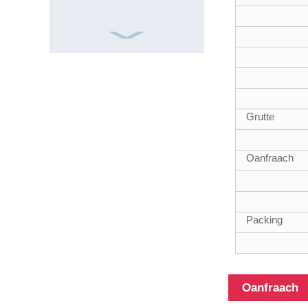
ISO9001 Frp
Square 15ft
20mm Glass
Grutte
Fiber Tube
Oanfraach
18FT
teleskopyske
fiberglass
Packing
gearstalde
buizen
Oanfraach