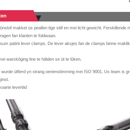
ten
rûnstof makket ús peallen tige stiif en mei licht gewicht. Ferskillende
fragen fan klanten te foldwaan.
sum patint lever clamps. De lever aksjes fan de clamps binne maklik t
mei warskôging line te hâlden se út te lûken.
wurde útfierd yn strang oerienstimming mei ISO 9001. Us ​​team is grut
jinst.
koarte levertiid