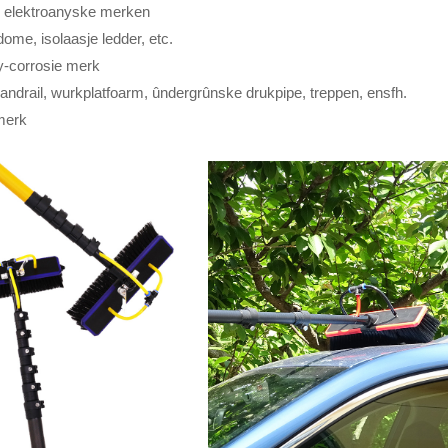
n elektroanyske merken
dome, isolaasje ledder, etc.
y-corrosie merk
, handrail, wurkplatfoarm, ûndergrûnske drukpipe, treppen, ensfh.
 merk