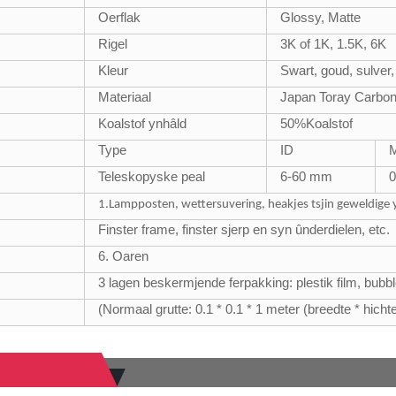
Oerflak
Glossy, Matte
Rigel
3K of 1K, 1.5K, 6K
Kleur
Swart, goud, sulver,
Materiaal
Japan Toray Carbon
Koalstof ynhâld
50
%
Koalstof
Type
ID
M
Teleskopyske peal
6-60 mm
0
1.Lampposten, wettersuvering, heakjes tsjin geweldige y
Finster frame, finster sjerp en syn ûnderdielen, etc.
6. Oaren
3 lagen beskermjende ferpakking: plestik film, bubb
(Normaal grutte: 0.1 * 0.1 * 1 meter (breedte * hichte