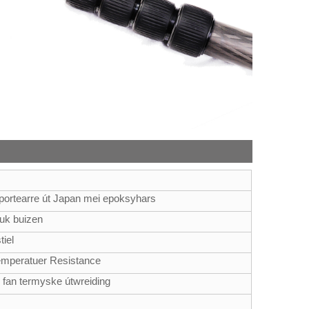
portearre út Japan mei epoksyhars
juk buizen
tiel
emperatuer Resistance
e fan termyske útwreiding