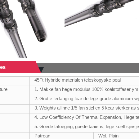
jes
45Ft Hybride materialen teleskopyske peal
ture
1. Makke fan hege modulus 100% koalstoffaser ym
2. Grutte ferfanging foar de lege-grade aluminium w
3. Weights allinne 1/5 fan stiel en 5 kear sterker as s
4. Low Coefficiency Of Thermal Expansion, Hege t
5. Goede tafoeging, goede taaiens, lege koeffisjinsj
Patroan
Wol, Plain