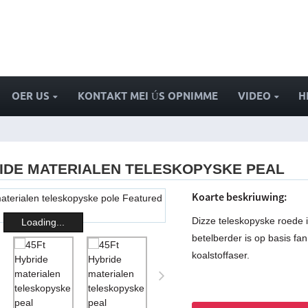
OER US
KONTAKT MEI ÚS OPNIMME
VIDEO
H
RIDE MATERIALEN TELESKOPYSKE PEAL
Koarte beskriuwing:
Dizze teleskopyske roede is
Loading...
betelberder is op basis fan
koalstoffaser.