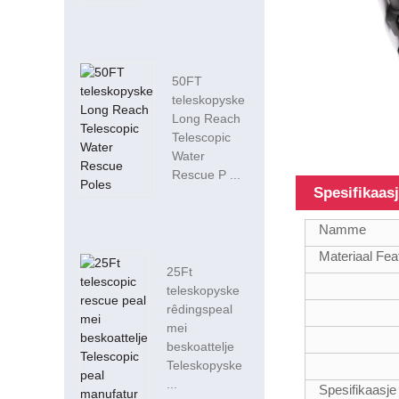
50FT
teleskopyske
Long Reach
Telescopic
Water
Rescue P ...
Spesifikaas
Namme
Materiaal Fea
25Ft
teleskopyske
rêdingspeal
mei
beskoattelje
Teleskopyske
...
Spesifikaasje