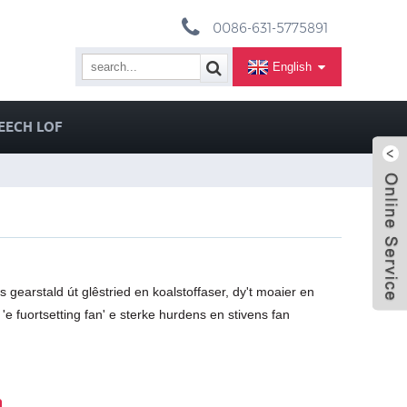
0086-631-5775891
English
EECH LOF
 gearstald út glêstried en koalstoffaser, dy't moaier en
 'e fuortsetting fan' e sterke hurdens en stivens fan