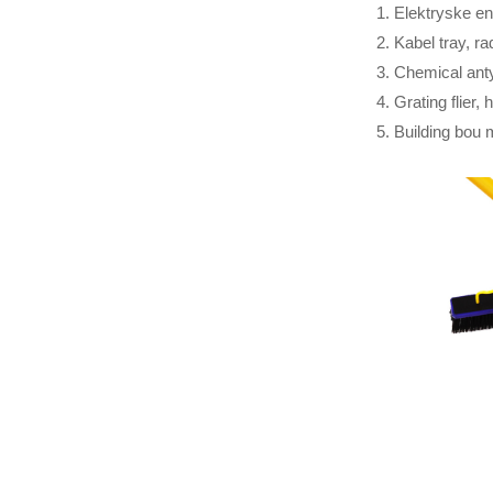
1. Elektryske e
2. Kabel tray, ra
3. Chemical ant
12m Heavy
4. Grating flier
Duty Fiberglass
Telescopic Pole
5. Building bou
Ferskillende
oerflak
koalstoffaser
buizen, 3K,
6K, 12K, a ...