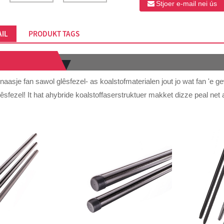
Stjoer e-mail nei ús
IL
PRODUKT TAGS
aasje fan sawol glêsfezel- as koalstofmaterialen jout jo wat fan 'e gew
glêsfezel! It hat ahybride koalstoffaserstruktuer makket dizze peal net al