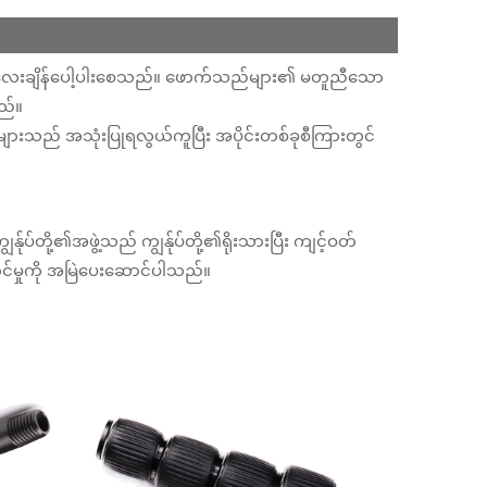
ပြီး အလေးချိန်ပေါ့ပါးစေသည်။ ဖောက်သည်များ၏ မတူညီသော
သည်။
်များသည် အသုံးပြုရလွယ်ကူပြီး အပိုင်းတစ်ခုစီကြားတွင်
်ုပ်တို့၏အဖွဲ့သည် ကျွန်ုပ်တို့၏ရိုးသားပြီး ကျင့်ဝတ်
်မှုကို အမြဲပေးဆောင်ပါသည်။