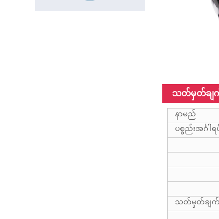
25 ပေရှိသော
ကယ်ဆယ်ရေး
တိုင်...
ISO9001 Frp
Square 15ft
20mm Glass
Fiber Tube
18FT တယ်လီစ
ကုပ်ဖိုက်ဘာမှန်
ပေါင်းစပ်ပြွန်များ
သတ်မှတ်ချက
နာမည်
ပစ္စည်းအင်္ဂါရပ
12m လေးလံသော
ဖန်မျှင်မှန်ပြောင်း
မှန်ပြောင်းဝင်ရိုး
သတ်မှတ်ချက
မတူညီသော
မျက်နှာပြင်