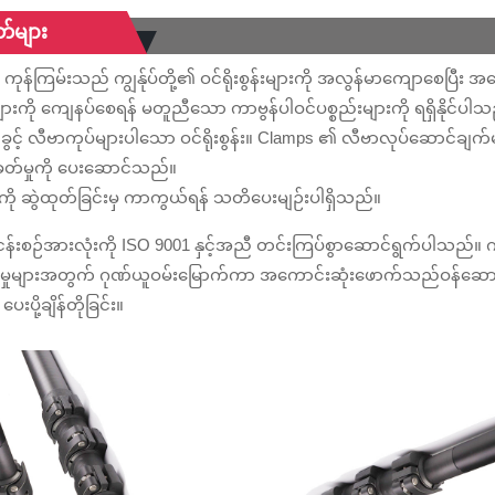
်များ
ာ ကုန်ကြမ်းသည် ကျွန်ုပ်တို့၏ ဝင်ရိုးစွန်းများကို အလွန်မာကျောစေ
ားကို ကျေနပ်စေရန် မတူညီသော ကာဗွန်ပါဝင်ပစ္စည်းများကို ရရှိနိုင်ပါ
ုင်ခွင့် လီဗာကုပ်များပါသော ဝင်ရိုးစွန်း။ Clamps ၏ လီဗာလုပ်ဆောင်ချက
ခတ်မှုကို ပေးဆောင်သည်။
စီကို ဆွဲထုတ်ခြင်းမှ ကာကွယ်ရန် သတိပေးမျဉ်းပါရှိသည်။
်ငန်းစဉ်အားလုံးကို ISO 9001 နှင့်အညီ တင်းကြပ်စွာဆောင်ရွက်ပါသည်။ ကျွန
င်မှုများအတွက် ဂုဏ်ယူဝမ်းမြောက်ကာ အကောင်းဆုံးဖောက်သည်ဝန်ဆောင
ပေးပို့ချိန်တိုခြင်း။