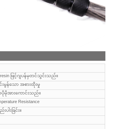
resin ဖြင့်ဂျပန်မှတင်သွင်းသည်။
်းမွန်သော အစားထိုးမှု
ပိုမိုအားကောင်းသည်။
mperature Resistance
 နည်းပါးခြင်း။