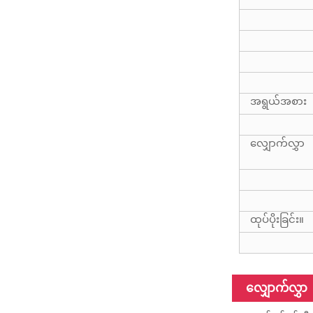
ကာဗွန်ဖိုက်ဘာ
ပြွန်များ၊ 3K၊ 6K၊
ကာဗွန်ဖိုက်ဘာ
12K၊ a...
ပြွန် အမျိုးမျိုး
အလျား အလျား
အမျိုးမျိုး ရှိ
နိုင်သည်...
100% ကာဗွန်ဖိုက်
အရွယ်အစား
ဘာ တယ်လီစကုပ်
တိုင် ဘက်စုံသုံး
တိုင်
လျှောက်လွှာ
45Ft ဟိုက်ဘရစ်
ပစ္စည်းများ တယ်
လီစကုပ်တိုင်
ထုပ်ပိုးခြင်း။
3k 12k
မျက်နှာပြင်
ကာဗွန်ဖိုက်ဘာ
တယ်လီစကုပ်
တိုင်
လျှောက်လွှာ