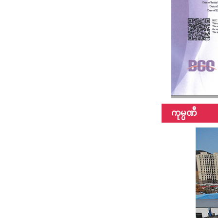
ကုမ္ပဏီ