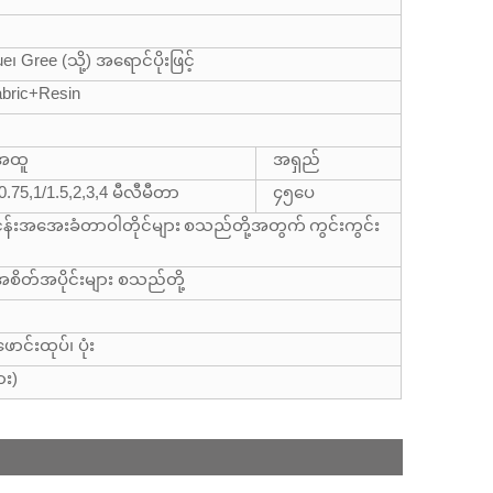
၊ Gree (သို့) အရောင်ပိုးဖြင့်
abric+Resin
ံအထူ
အရှည်
,0.75,1/1.5,2,3,4 မီလီမီတာ
၄၅ပေ
ုပ်ငန်းအအေးခံတာဝါတိုင်များ စသည်တို့အတွက် ကွင်းကွင်း
စိတ်အပိုင်းများ စသည်တို့
င်းထုပ်၊ ပုံး
ား)