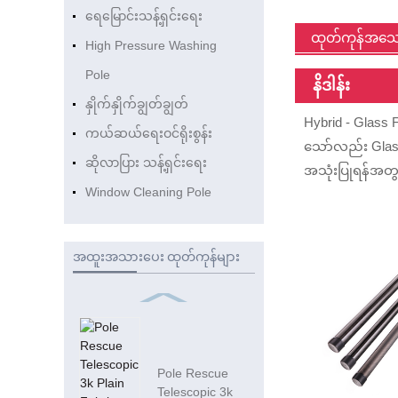
ရေမြောင်းသန့်ရှင်းရေး
ထုတ်ကုန်အသေ
High Pressure Washing
Pole
နိဒါန်း
နှိုက်နှိုက်ချွတ်ချွတ်
Hybrid - Glass Fi
ကယ်ဆယ်ရေးဝင်ရိုးစွန်း
သော်လည်း Glass F
ဆိုလာပြား သန့်ရှင်းရေး
အသုံးပြုရန်အတွက
Window Cleaning Pole
အထူးအသားပေး ထုတ်ကုန်များ
Pole Rescue
Telescopic 3k