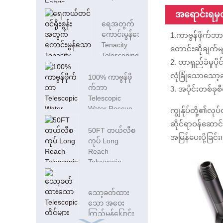
Plain Fabric
အရောင်းရမှတ
Carbon Pool T...
ရေအတွက်
ကောင်းမွန်သော
1.ကာဗွန်ဖိုက်ဘ
Tenacity
တောင်းဆိုချက်မျ
Telescoping
2. တာရှည်ခံမူပိ
Fiberglass
လုံခြုံသောသော့
Poles...
100% ကာဗွန်ဖို
က်ဘာ
3. အပိုင်းတစ်ခု
Telescopic
Water Rescue
ကျွန်ုပ်တို့၏လုပ
Poles
ဆိုင်ရာဝန်ဆော
50FT တယ်လီစ
အမြန်ပေးပို့ခြင်း၊ 
ကုပ် Long
Reach
Telescopic
Water Rescue
P...
သော့ခတ်ထား
သော အဝေး
ကြည့်မှန်ပြောင်း