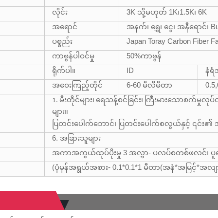
လိုင်း
3K သို့မဟုတ် 1K၊1.5K၊ 6K
အရောင်
အနက်၊ ရွှေ၊ ငွေ၊ အနီရောင်၊ Bue
ပစ္စည်း
Japan Toray Carbon Fiber F
ကာဗွန်ပါဝင်မှု
50
%
ကာဗွန်
ရိုက်ပါ။
ID
နံရ
အဝေးကြည့်တိုင်
6-60 မီလီမီတာ
0.5
1. မီးတိုင်များ၊ ရေသန့်စင်ခြင်း၊ ကြီးမားသောစက်မှုလ
များ။
ပြတင်းပေါက်ဘောင်၊ ပြတင်းပေါက်စလွယ်နှင့် ၎င်း၏ အ
6. အခြားသူများ
အကာအကွယ်ထုပ်ပိုးမှု 3 အလွှာ- ပလပ်စတစ်ဖလင်၊ ပူဖော
(ပုံမှန်အရွယ်အစား- 0.1*0.1*1 မီတာ(အနံ*အမြင့်*အလျ