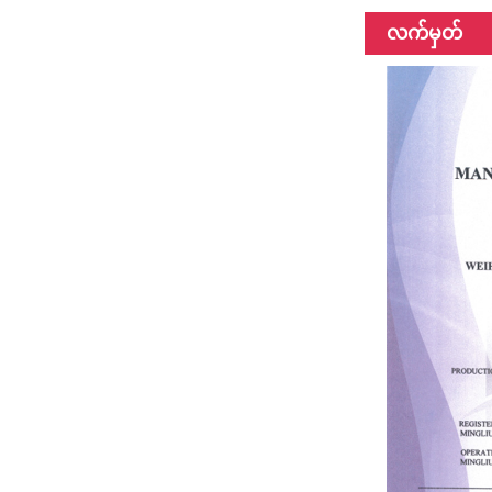
လက်မှတ်