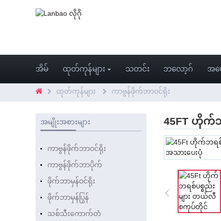
အိမ်
ထုတ်ကုန်များ
သတင်း
ဘလော့ဂ်
အမေ
ထုတ်ကုန်များ
ကာဗွန်ဖိုက်ဘာဝင်ရိုး
45FT ဟိုက်ဘ
အမျိုးအစားများ
ကာဗွန်ဖိုက်ဘာဝင်ရိုး
ကာဗွန်ဖိုက်ဘာပိုက်
ဖိုက်ဘာမှန်ဝင်ရိုး
ဖိုက်ဘာမှန်ပြွန်
သစ်သီးကောက်တံ