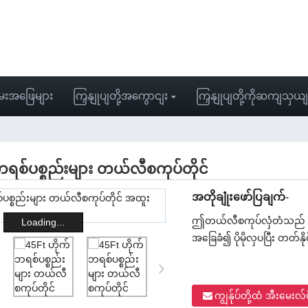
းအဖြေများ
ကြှနျုပျတို့အကွောငျး
ကြှနျုပျတို့ကိုဆကျသှယ
ရစ်ပစ္စည်းများ တယ်လီစကုပ်တိုင်
အတိုချုံးဖော်ပြချက်-
ဤတယ်လီစကုပ်လှံတံသည် ကာဗွန
Loading...
အခြေခံ၍ ပိုမိုလှပပြီး တတ်န
ကျွန်ုပ်တို့ထံ အီးမေးလ်ပိ