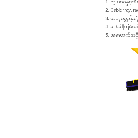
1. လျှပ်စစ်နှင
2. Cable tray, ra
3. ဓာတုပစ္စည်းတ
4. ဆန်ခါကြမ်းခ
5. အဆောက်အဦဆ