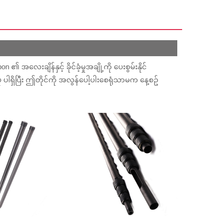
 အလေးချိန်နှင့် ခိုင်ခံ့မှုအချို့ကို ပေးစွမ်းနိုင်
ုံ ပါရှိပြီး ဤတိုင်ကို အလွန်ပေါ့ပါးစေရုံသာမက နေ့စဥ်