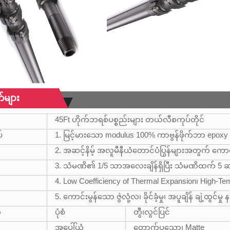
်များ
45Ft ဟိုက်ဘရစ်ပစ္စည်းများ တယ်လီစကုပ်တိုင်
်
1. မြင့်မားသော modulus 100% ကာဗွန်ဖိုက်ဘာ epoxy 
2. အဆင့်နိမ့် အလူမီနီယံတောင်ပံပြွန်များအတွက် ကောင
3. သံမဏိ၏ 1/5 သာအလေးချိန်ရှိပြီး သံမဏိထက် 5 ဆ
4. Low Coefficiency of Thermal Expansion၊ High-Te
5. ကောင်းမွန်သော ဇွဲလုံ့လ၊ ခိုင်ခံ့မှု၊ အပူချိန် ချဲ့ထွင်မှု
်
ပုံစံ
တွီ၊လွင်ပြင်
အပေါ်ယံ
တောက်ပသော၊ Matte