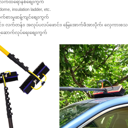
့်အီလက်ထရောနစ်စျေးကွက်
dome, insulation ladder, etc.
ိုက်စားမှုဆန့်ကျင်စျေးကွက်
င်း၊ လက်တန်း၊ အလုပ်ပလပ်ဖောင်း၊ မြေအောက်ဖိအားပိုက်၊ လှေကားစသည
ောက်လုပ်ရေးစျေးကွက်