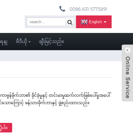
0086-631-5775891
English
ျရနျ
ဗီဒီယို
ချီးမြင့်သည်။
်ဖိုက်ဘာ၏ ခိုင်ခံ့မှုနှင့် တင်းမာမှုဆက်လက်ဖြစ်ပေါ်မှုအပေါ်
ိုင်သောကြောင့် ဖန်သားဖိုက်ဘာနှင့် ဖွဲ့စည်းထားသည်။
ု့ပါ။