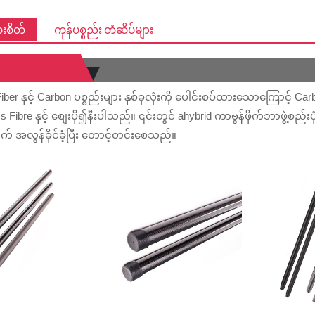
းစိတ်
ကုန်ပစ္စည်း တံဆိပ်များ
ber နှင့် Carbon ပစ္စည်းများ နှစ်ခုလုံးကို ပေါင်းစပ်ထားသောကြောင့် Carbon ၏
ibre နှင့် စျေးပို၍နီးပါသည်။ ၎င်းတွင် ahybrid ကာဗွန်ဖိုက်ဘာဖွဲ့စည်းပ
် အလွန်ခိုင်ခံ့ပြီး တောင့်တင်းစေသည်။