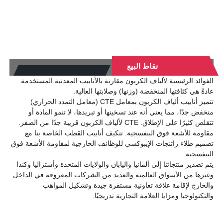
نقاط البيع
الفوائد الرئيسية لألياف الكربون مقارنة بالأنابيب المعدنية المستخدمة
عادةً هي كثافتها المنخفضة (وزنها) وصلابتها العالية.
تتميز أنابيب ألياف الكربون بمعامل CTE (معامل التمدد الحراري)
منخفض جدًا، مما يعني أنه عند تسخينها أو تبريدها، لا تنمو المادة أو
تتقلص كثيرًا على الإطلاق. CTE لألياف الكربون قريبة جدًا من الصفر.
مقاومة للأشعة فوق البنفسجية. تتكيف أنابيب القطب الخاصة بنا مع
تصميم طلاء راتنجات الإيبوكسي للوظائف الخارجية لمقاومة الأشعة فوق
البنفسجية.
يتم تصدير منتجاتنا إلى ألمانيا واليابان والولايات المتحدة وأستراليا وكندا
وغيرها من الأسواق العالمية والعديد من الشركات المعروفة في الداخل
والخارج لإقامة علاقة تعاونية مستقرة جيدة وتشكيل المواهب
والتكنولوجيا ومزايا العلامة التجارية تدريجيًا.