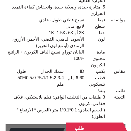
الحرارة العالية
5. مثابرة جيدة، وصلابة جيدة، وانخفاض كفاءة التمدد
الحراري
مواصفة
نمط
نسيج قطني طويل، عادي
سطح
لامع، ماتي
خط
3K أو 1K، 1.5K، 6K
لون
الأسود، الذهبي، الفضي، الأحمر، الأزرق،
الرمادي (أو مع لون الحرير)
مادة
اليابان توراي نسيج ألياف الكربون + الراتنج
محتوى
100%
الكربون
مقاس
يكتب
ID
سمك الجدار
طول
قطب
6-60 ملم
0.5،0.75،1/1.5،2،3،4
Ft
50
تلسكوبي
ملم
طلب
ينقذ
التعبئة
3 طبقات من التغليف الواقي: فيلم بلاستيكي، غلاف
فقاعي، كرتون
(الحجم العادي: 0.1*0.1*1 متر (العرض * الارتفاع *
الطول)
طلب