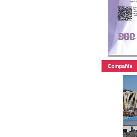
Poste
telescópico de
materiales
híbridos de 45
pies.
Compañía
Poste
telescópico de
fibra de
carbono de
superficie 3k
12k