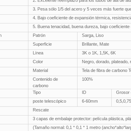
2. Excelente reemplazo para los tubos de ala de alu
3. Pesa sólo 1/5 del acero y 5 veces más fuerte que
4. Bajo coeficiente de expansión térmica, resistenc
5. Buena tenacidad, buena dureza, bajo coeficiente
n
Patrón
Sarga, Liso
Superficie
Brillante, Mate
Línea
3K o 1K, 1,5K, 6K
Color
Negro, dorado, plateado, r
Material
Tela de fibra de carbono 
Contenido de
100%
carbono
Tipo
ID
Grosor 
poste telescópico
6-60mm
0,5,0,7
Rescate
3 capas de embalaje protector: película plástica, pl
(Tamaño normal: 0,1 * 0,1 * 1 metro (ancho*alto*lar