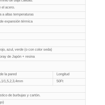
minio de baja calidad.
 el acero.
ia a altas temperaturas
 de expansión térmica
ojo, azul, verde (o con color seda)
Toray de Japón + resina
de la pared
Longitud
5,1/1,5,2,3,4mm
50
Ft
ástico de burbujas y cartón.
go)