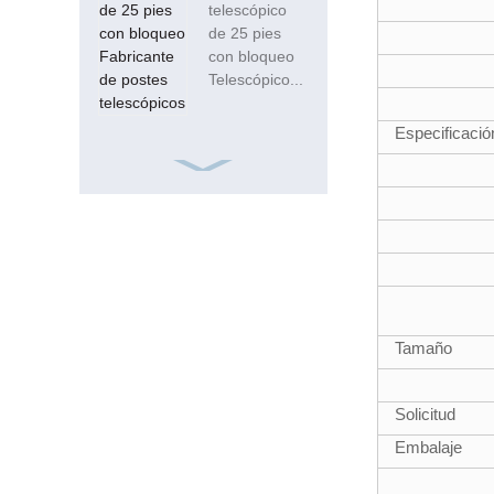
telescópico
de 25 pies
con bloqueo
Telescópico...
Especificació
Tubo de fibra de
vidrio del
cuadrado el 15ft
20m m de
ISO9001 Frp
Tamaño
Tubos
Solicitud
compuestos
Embalaje
de fibra de
vidrio