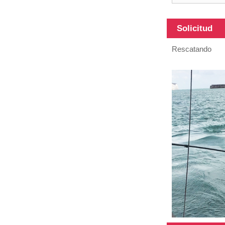
telescópicos
de 18 pies
Solicitud
Rescatando
Poste
telescópico de
fibra de vidrio
resistente de
12 m
Tubos de
fibra de