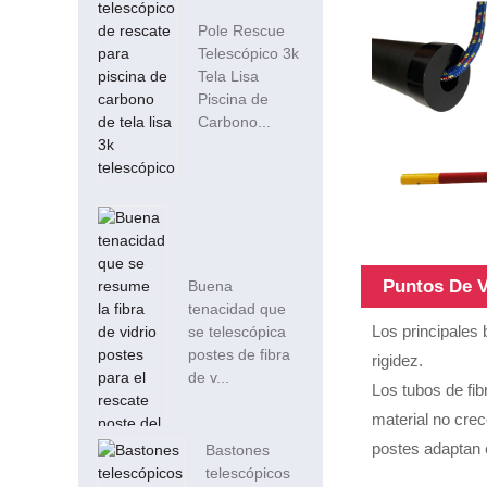
Pole Rescue
Telescópico 3k
Tela Lisa
Piscina de
Carbono...
Puntos De 
Buena
tenacidad que
Los principales 
se telescópica
postes de fibra
rigidez.
de v...
Los tubos de fib
material no cre
postes adaptan e
Bastones
telescópicos