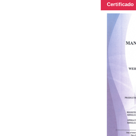
carbono de
Certificado
diferentes
superficies,
3K, 6K, 12K,
a...
Tubo de fibra
de carbono
con diferentes
longitudes, la
longitud
puede...
Pértiga
multifunción
telescópica
100% fibra de
carbono.