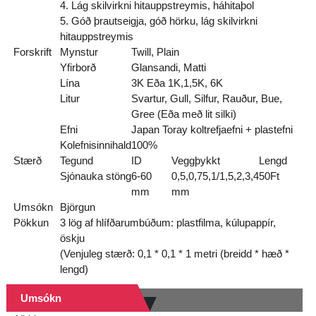
4. Lág skilvirkni hitauppstreymis, háhitaþol
5. Góð þrautseigja, góð hörku, lág skilvirkni
hitauppstreymis
Forskrift
Mynstur
Twill, Plain
Yfirborð
Glansandi, Matti
Lína
3K Eða 1K,1,5K, 6K
Litur
Svartur, Gull, Silfur, Rauður, Bue,
Gree (Eða með lit silki)
Efni
Japan Toray koltrefjaefni + plastefni
Kolefnisinnihald
100%
Stærð
Tegund
ID
Veggþykkt
Lengd
Sjónauka stöng
6-60
0,5,0,75,1/1,5,2,3,4
50
Ft
mm
mm
Umsókn
Björgun
Pökkun
3 lög af hlífðarumbúðum: plastfilma, kúlupappír,
öskju
(Venjuleg stærð: 0,1 * 0,1 * 1 metri (breidd * hæð *
lengd)
Umsókn