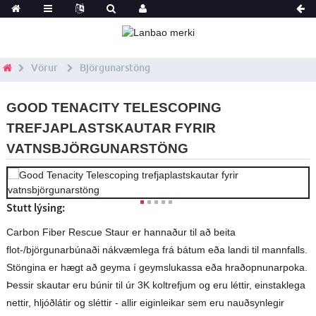
Vörur
Björgunarstöng
GOOD TENACITY TELESCOPING
TREFJAPLASTSKAUTAR FYRIR
VATNSBJÖRGUNARSTÖNG
Stutt lýsing:
Carbon Fiber Rescue Staur er hannaður til að beita
flot-/björgunarbúnaði nákvæmlega frá bátum eða landi til mannfalls.
Stöngina er hægt að geyma í geymslukassa eða hraðopnunarpoka.
Þessir skautar eru búnir til úr 3K koltrefjum og eru léttir, einstaklega
nettir, hljóðlátir og sléttir - allir eiginleikar sem eru nauðsynlegir