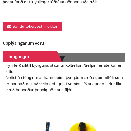
þegar farið er í leynilegar lóðrétta aðgangsaðgerðir.
Sendu tölvupóst til okkar
Upplýsingar um vöru
Inngangur
Fyrirferðarlítill björgunarstaur úr koltrefjum/trefjum er sterkur en
léttur.
Neðst á stönginni er hann búinn þyngdum sleða gúmmífóti sem
er hannaður til að veita gott grip í vatninu. Stangurinn hefur líka
verið hannaður þannig að hann fljóti!