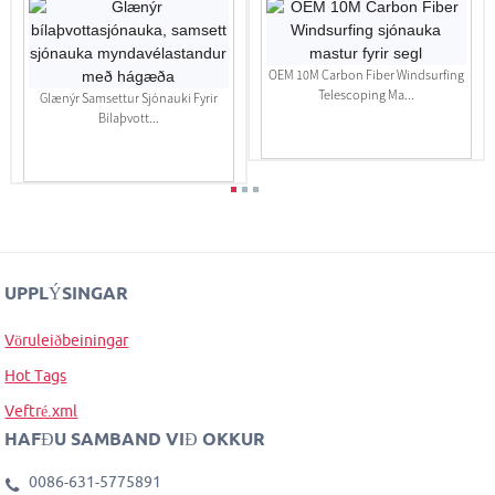
OEM 10M Carbon Fiber Windsurfing
Telescoping Ma...
Glænýr Samsettur Sjónauki Fyrir
Bílaþvott...
UPPLÝSINGAR
Vöruleiðbeiningar
Hot Tags
Veftré.xml
HAFÐU SAMBAND VIÐ OKKUR
0086-631-5775891