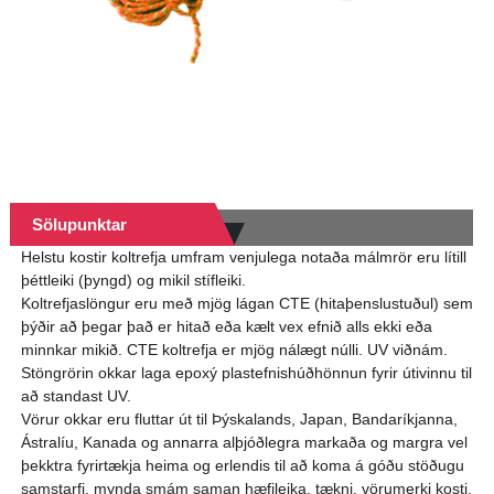
Sölupunktar
Helstu kostir koltrefja umfram venjulega notaða málmrör eru lítill
þéttleiki (þyngd) og mikil stífleiki.
Koltrefjaslöngur eru með mjög lágan CTE (hitaþenslustuðul) sem
þýðir að þegar það er hitað eða kælt vex efnið alls ekki eða
minnkar mikið. CTE koltrefja er mjög nálægt núlli. UV viðnám.
Stöngrörin okkar laga epoxý plastefnishúðhönnun fyrir útivinnu til
að standast UV.
Vörur okkar eru fluttar út til Þýskalands, Japan, Bandaríkjanna,
Ástralíu, Kanada og annarra alþjóðlegra markaða og margra vel
þekktra fyrirtækja heima og erlendis til að koma á góðu stöðugu
samstarfi, mynda smám saman hæfileika, tækni, vörumerki kosti.