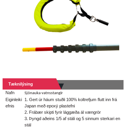
Tæknilýsing
Nafn
Sjónauka vatnsstangir
Eiginleiki
1. Gert úr háum stuðli 100% koltrefjum flutt inn frá
efnis
Japan með epoxý plastefni
2. Frábær skipti fyrir lággæða ál vængrör
3. Þyngd aðeins 1/5 af stáli og 5 sinnum sterkari en
stál