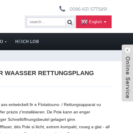
0086-631-5775891
English
EO
HÉICH LOB
FIR WAASSER RETTUNGSPLANG
ss entwéckelt fir e Flotatiouns- / Rettungsapparat vu
fer präzis z'installéieren. De Pole kann an enger
ger Schnellöffnungsbeutel gelagert ginn.
ser, dës Pole si liicht, extrem kompakt, roueg a glat - all