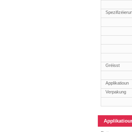
18FT
teleskopesch
Spezifizéieru
Glasfaser
Komposit
Röhre
12m Heavy
Gréisst
Duty Fiberglass
Teleskop Pole
Applikatioun
Verpakung
Verschidde
Applikatiou
Uewerfläch
Kuelestofffaser