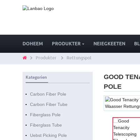
DOHEEM
PRODUKTER
NEIEGKEETEN
B
Produkter
Rettungspol
GOOD TEN
Kategorien
POLE
Carbon Fiber Pole
Carbon Fiber Tube
Fiberglass Pole
Fiberglass Tube
Uebst Picking Pole