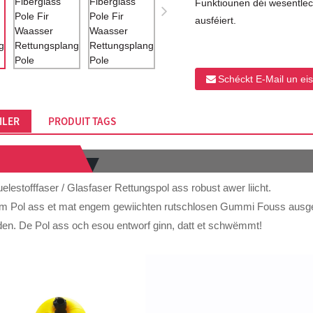
Funktiounen déi wesentle
ausféiert.
Schéckt E-Mail un ei
ILER
PRODUIT TAGS
estofffaser / Glasfaser Rettungspol ass robust awer liicht.
m Pol ass et mat engem gewiichten rutschlosen Gummi Fouss ausgest
en. De Pol ass och esou entworf ginn, datt et schwëmmt!