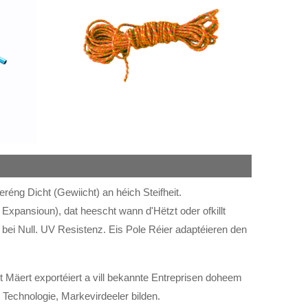
réng Dicht (Gewiicht) an héich Steifheit.
Expansioun), dat heescht wann d'Hëtzt oder ofkillt
bei Null. UV Resistenz. Eis Pole Réier adaptéieren den
t Mäert exportéiert a vill bekannte Entreprisen doheem
 Technologie, Markevirdeeler bilden.