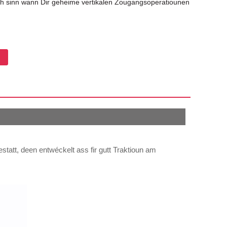
ch sinn wann Dir geheime vertikalen Zougangsoperatiounen
s
att, deen entwéckelt ass fir gutt Traktioun am