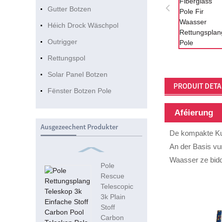
Gutter Botzen
Héich Drock Wäschpol
Outrigger
Rettungspol
Solar Panel Botzen
PRODUIT DETA
Fënster Botzen Pole
Aféierung
Ausgezeechent Produkter
De kompakte Kuel
An der Basis vu
Waasser ze bidd
Pole
Rescue
Telescopic
3k Plain
Stoff
Carbon