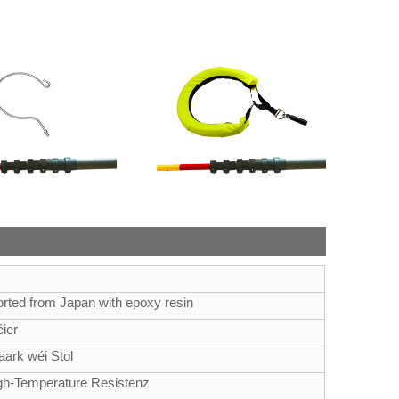
rted from Japan with epoxy resin
éier
aark wéi Stol
igh-Temperature Resistenz