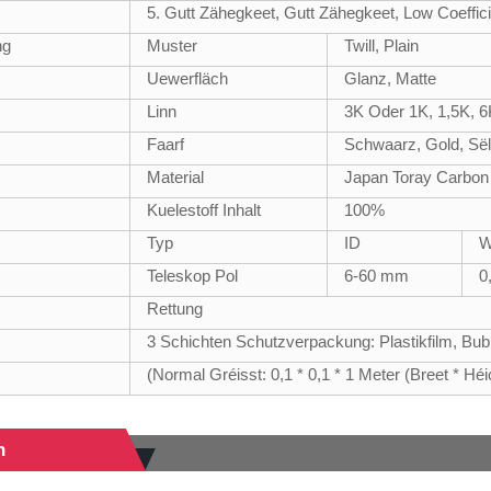
5. Gutt Zähegkeet, Gutt Zähegkeet, Low Coeffi
ng
Muster
Twill, Plain
Uewerfläch
Glanz, Matte
Linn
3K Oder 1K, 1,5K, 
Faarf
Schwaarz, Gold, Sël
Material
Japan Toray Carbon 
Kuelestoff Inhalt
100%
Typ
ID
W
Teleskop Pol
6-60 mm
0
Rettung
3 Schichten Schutzverpackung: Plastikfilm, Bu
(Normal Gréisst: 0,1 * 0,1 * 1 Meter (Breet * Héi
n