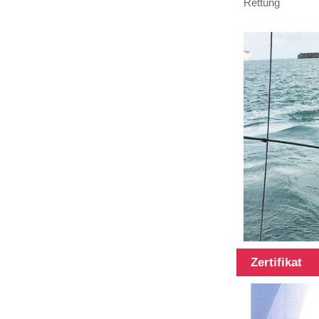
Rettung
Réier, 3K, 6K,
12K, a ...
Carbon Fiber
Rouer mat
verschiddene
Längt, Längt
kann ...
100% Carbon
Fiber
Teleskop Pole
Multifunction
Pole
Zertifikat
45Ft Hybrid