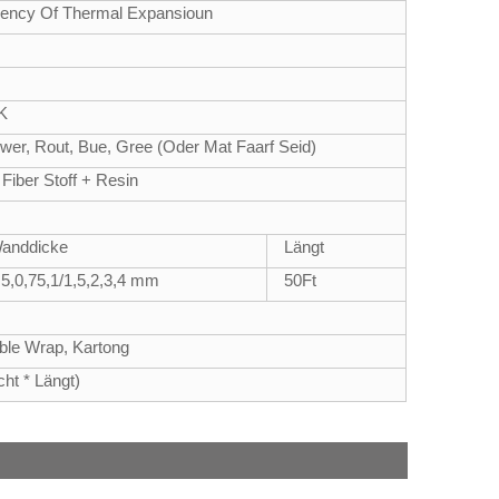
ciency Of Thermal Expansioun
6K
wer, Rout, Bue, Gree (Oder Mat Faarf Seid)
Fiber Stoff + Resin
anddicke
Längt
,5,0,75,1/1,5,2,3,4 mm
50
Ft
bble Wrap, Kartong
cht * Längt)