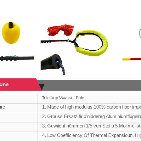
oune
Teleskop Waasser Pole
ure
1. Made of high modulus 100% carbon fiber impo
2. Grouss Ersatz fir d'niddereg Aluminiumflügelr
3. Gewiicht nëmmen 1/5 vun Stol a 5 Mol méi st
4. Low Coefficiency Of Thermal Expansioun, H