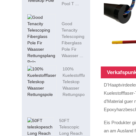
Pool T ...
Good
Tenacity
Telescoping
Fiberglass
Pole Fir
Waasser ...
100%
Verkafspun
Kuelestofffaser
Teleskop
D'Haaptvirdeeler
Waasser
Kuelestofffaser
Rettungspole
d'Material guer
Epoxyharzbeschi
50FT
Eis Produkter g
Telescopic
an am Ausland fi
Long Reach