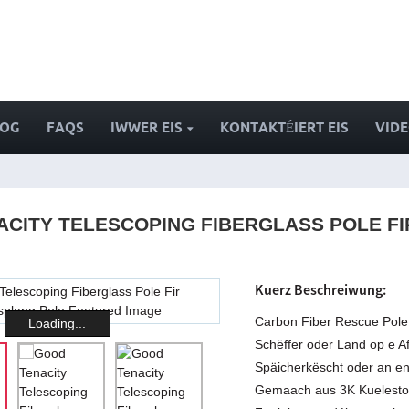
LOG
FAQS
IWWER EIS
KONTAKTÉIERT EIS
VID
ACITY TELESCOPING FIBERGLASS POLE 
Kuerz Beschreiwung:
Carbon Fiber Rescue Pole a
Loading...
Schëffer oder Land op e Af
Späicherkëscht oder an en
Gemaach aus 3K Kuelestofffa