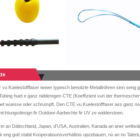
kte
 vu Kuelestofffaser iwwer typesch benotzte Metallröhren sinn seng ge
-Tubing huet e ganz nidderegen CTE (Koeffizient vun der thermescher 
 net wuesse oder schrumpft. Den CTE vu Kuelestofffaser ass ganz no 
chtungsdesign fir Outdoor-Aarbechte fir UV ze widderstoen.
inn an Däitschland, Japan, d'USA, Australien, Kanada an aner weltwäi
r eng gutt stabil Kooperatiounsverhältnis opzebauen, no an no Talent,